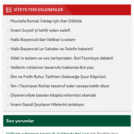
SİTEYE YENİ EKLENENLER
Mustafa Kemal: İnkılap için Kan Döktük
İmam Suyuti’yi tekfir eden selefi
Halis Bayancuk’dan Vatikan’a selam
Halis Bayancuk’un Sahabe ve Selefe hakareti
Allah’ın kelamı ve ses tartışmaları. İbni Teymiyye dalaleti
Velilerin ruhlarının tasarrufu hakkında ilmi yazı
İlim ve Fetih Ruhu: Tarihten Geleceğe Şuur Köprüsü
İbn-i Teymiyye Ruhlar tasarruf eder savaşa katılır diyor
Diyanet eliyle basılan kitapta reformist skandal
İmam Gazali Şeytanın Hilelerini anlatıyor
Son yorumlar
Velilerin ruhlarının tasarrufu hakkında ilmi yazı
için
ibrahim boz