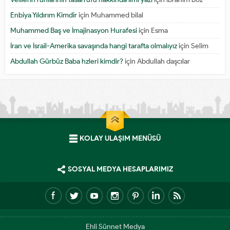
Enbiya Yıldırım Kimdir
için
Muhammed bilal
Muhammed Baş ve İmajinasyon Hurafesi
için
Esma
İran ve İsrail-Amerika savaşında hangi tarafta olmalıyız
için
Selim
Abdullah Gürbüz Baba hzleri kimdir?
için
Abdullah daşcılar
KOLAY ULAŞIM MENÜSÜ
SOSYAL MEDYA HESAPLARIMIZ
Ehli Sünnet Medya