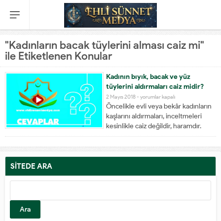
"Kadınların bacak tüylerini alması caiz mi"
ile Etiketlenen Konular
Kadının bıyık, bacak ve yüz
tüylerini aldırmaları caiz midir?
Kadının
2 Mayıs 2018 -
yorumlar kapalı
Öncelikle evli veya bekâr kadınların
bıyık,
kaşlarını aldırmaları, inceltmeleri
bacak
kesinlikle caiz değildir, haramdır.
ve
Kadınların bacak kılları veya bıyık
yüz
tüyleri gibi doğal olmayan, vücudun
tüylerini
azası sayılmayan türden temizliği
aldırmaları
yapmaları caizdir. Özellikle bu tür
SİTEDE ARA
caiz
temizliğe evli bayanların daha özen
midir?
Arama:
göstermesi gerekir. Çünkü kadın...
için