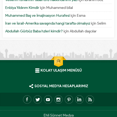
Enbiya Yıldırım Kimdir
için
Muhammed bilal
Muhammed Baş ve İmajinasyon Hurafesi
için
Esma
İran ve İsrail-Amerika savaşında hangi tarafta olmalıyız
için
Selim
Abdullah Gürbüz Baba hzleri kimdir?
için
Abdullah daşcılar
KOLAY ULAŞIM MENÜSÜ
SOSYAL MEDYA HESAPLARIMIZ
Ehli Sünnet Medya