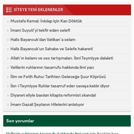
SİTEYE YENİ EKLENENLER
Mustafa Kemal: İnkılap için Kan Döktük
İmam Suyuti’yi tekfir eden selefi
Halis Bayancuk’dan Vatikan’a selam
Halis Bayancuk’un Sahabe ve Selefe hakareti
Allah’ın kelamı ve ses tartışmaları. İbni Teymiyye dalaleti
Velilerin ruhlarının tasarrufu hakkında ilmi yazı
İlim ve Fetih Ruhu: Tarihten Geleceğe Şuur Köprüsü
İbn-i Teymiyye Ruhlar tasarruf eder savaşa katılır diyor
Diyanet eliyle basılan kitapta reformist skandal
İmam Gazali Şeytanın Hilelerini anlatıyor
Son yorumlar
Velilerin ruhlarının tasarrufu hakkında ilmi yazı
için
ibrahim boz