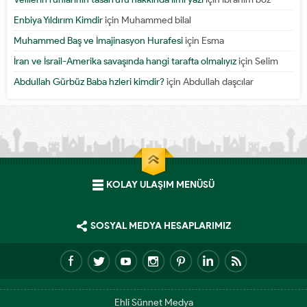
Enbiya Yıldırım Kimdir
için
Muhammed bilal
Muhammed Baş ve İmajinasyon Hurafesi
için
Esma
İran ve İsrail-Amerika savaşında hangi tarafta olmalıyız
için
Selim
Abdullah Gürbüz Baba hzleri kimdir?
için
Abdullah daşcılar
KOLAY ULAŞIM MENÜSÜ
SOSYAL MEDYA HESAPLARIMIZ
Ehli Sünnet Medya