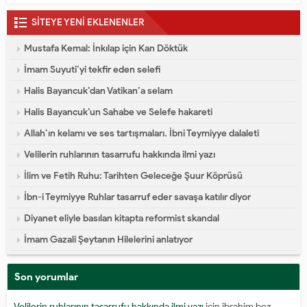
SİTEYE YENİ EKLENENLER
Mustafa Kemal: İnkılap için Kan Döktük
İmam Suyuti’yi tekfir eden selefi
Halis Bayancuk’dan Vatikan’a selam
Halis Bayancuk’un Sahabe ve Selefe hakareti
Allah’ın kelamı ve ses tartışmaları. İbni Teymiyye dalaleti
Velilerin ruhlarının tasarrufu hakkında ilmi yazı
İlim ve Fetih Ruhu: Tarihten Geleceğe Şuur Köprüsü
İbn-i Teymiyye Ruhlar tasarruf eder savaşa katılır diyor
Diyanet eliyle basılan kitapta reformist skandal
İmam Gazali Şeytanın Hilelerini anlatıyor
Son yorumlar
Velilerin ruhlarının tasarrufu hakkında ilmi yazı
için
ibrahim boz