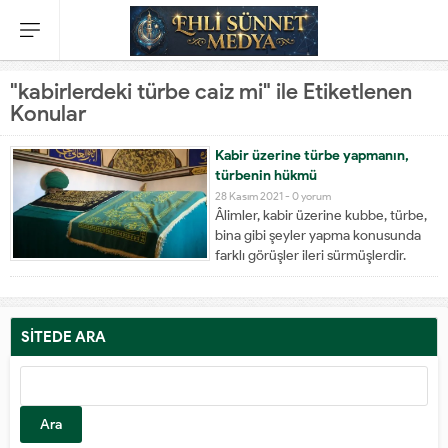
"kabirlerdeki türbe caiz mi" ile Etiketlenen
Konular
Kabir üzerine türbe yapmanın,
türbenin hükmü
28 Kasım 2021 -
0 yorum
Âlimler, kabir üzerine kubbe, türbe,
bina gibi şeyler yapma konusunda
farklı görüşler ileri sürmüşlerdir.
Hanefî, Mâlikî ve Şâfiîlere göre, özel
mülkiyete tâbi topraklardaki
kabirlerin üstüne gösteriş ve
övünme maksadıyla ev, kubbe, türbe
SİTEDE ARA
yapmak haram, böyle bir maksat
yoksa mekruhtur. Hanbelîler, bunu...