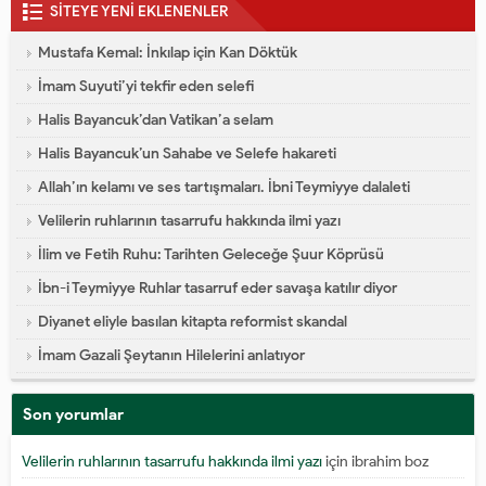
SİTEYE YENİ EKLENENLER
Mustafa Kemal: İnkılap için Kan Döktük
İmam Suyuti’yi tekfir eden selefi
Halis Bayancuk’dan Vatikan’a selam
Halis Bayancuk’un Sahabe ve Selefe hakareti
Allah’ın kelamı ve ses tartışmaları. İbni Teymiyye dalaleti
Velilerin ruhlarının tasarrufu hakkında ilmi yazı
İlim ve Fetih Ruhu: Tarihten Geleceğe Şuur Köprüsü
İbn-i Teymiyye Ruhlar tasarruf eder savaşa katılır diyor
Diyanet eliyle basılan kitapta reformist skandal
İmam Gazali Şeytanın Hilelerini anlatıyor
Son yorumlar
Velilerin ruhlarının tasarrufu hakkında ilmi yazı
için
ibrahim boz