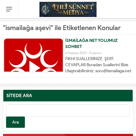
"ismailağa aşevi" ile Etiketlenen Konular
İSMAİLAĞA NET YOLUMUZ
SOHBET
6 Haziran 2021 -
0 yorum
FIKHI SUALLERİNİZE ŞER'İ
CEVAPLAR Buradan Suallerini Bize
Ulaştırabilirsiniz soru@ismailaga.net
-0850 811 77 77 Evvelce
CEVAPLANMIŞ SUALLEREDE
burdan ULAŞABİLİRSİN :
https://www.ismailaga.net
SİTEDE ARA
Arama: