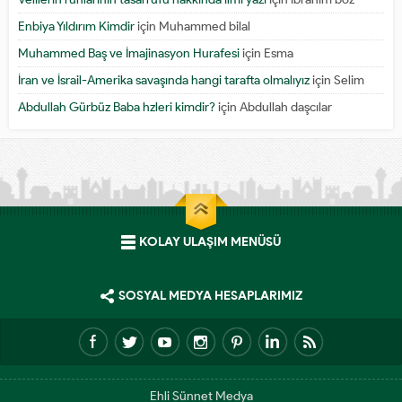
Enbiya Yıldırım Kimdir
için
Muhammed bilal
Muhammed Baş ve İmajinasyon Hurafesi
için
Esma
İran ve İsrail-Amerika savaşında hangi tarafta olmalıyız
için
Selim
Abdullah Gürbüz Baba hzleri kimdir?
için
Abdullah daşcılar
KOLAY ULAŞIM MENÜSÜ
SOSYAL MEDYA HESAPLARIMIZ
Ehli Sünnet Medya