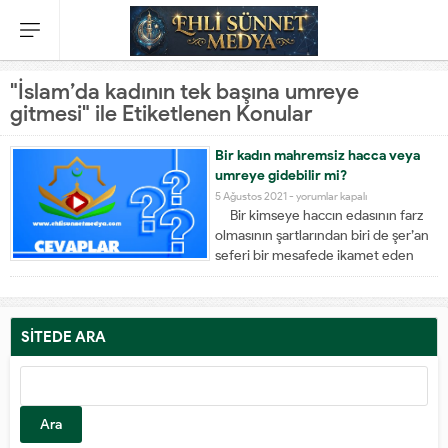
"İslam’da kadının tek başına umreye
gitmesi" ile Etiketlenen Konular
Bir kadın mahremsiz hacca veya
umreye gidebilir mi?
5 Ağustos 2021 -
yorumlar kapalı
Bir kimseye haccın edasının farz
olmasının şartlarından biri de şer’an
seferi bir mesafede ikamet eden
kadınlar, ister genç, ister yaşlı
olsunlar, yanlarında eşleri veya fâsık
olmayan akıllı, bülûğ çağına ermiş
veya yaklaşmış mahremlerinden
SİTEDE ARA
yani aralarında evlenme caiz
olmayan babası,...