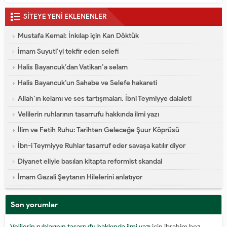
SİTEYE YENİ EKLENENLER
Mustafa Kemal: İnkılap için Kan Döktük
İmam Suyuti’yi tekfir eden selefi
Halis Bayancuk’dan Vatikan’a selam
Halis Bayancuk’un Sahabe ve Selefe hakareti
Allah’ın kelamı ve ses tartışmaları. İbni Teymiyye dalaleti
Velilerin ruhlarının tasarrufu hakkında ilmi yazı
İlim ve Fetih Ruhu: Tarihten Geleceğe Şuur Köprüsü
İbn-i Teymiyye Ruhlar tasarruf eder savaşa katılır diyor
Diyanet eliyle basılan kitapta reformist skandal
İmam Gazali Şeytanın Hilelerini anlatıyor
Son yorumlar
Velilerin ruhlarının tasarrufu hakkında ilmi yazı
için
ibrahim boz