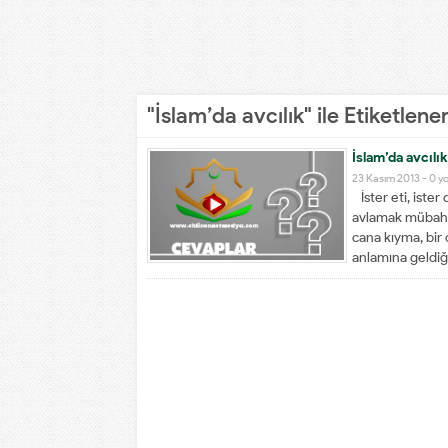
"İslam’da avcılık" ile Etiketlen
İslam’da avcılı
23 Kasım 2013 -
0 y
İster eti, ister 
avlamak mübahtır
cana kıyma, bir
anlamına geldiği