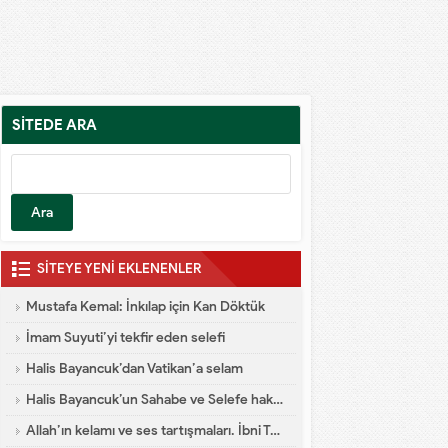
SİTEDE ARA
SİTEYE YENİ EKLENENLER
Mustafa Kemal: İnkılap için Kan Döktük
İmam Suyuti’yi tekfir eden selefi
Halis Bayancuk’dan Vatikan’a selam
Halis Bayancuk’un Sahabe ve Selefe hakareti
Allah’ın kelamı ve ses tartışmaları. İbni Teymiyye dalaleti