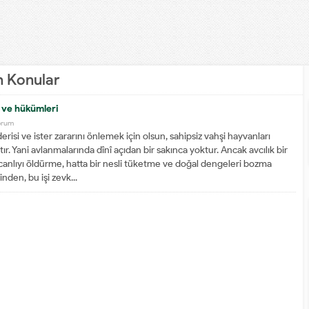
en Konular
k ve hükümleri
orum
derisi ve ister zararını önlemek için olsun, sahipsiz vahşi hayvanları
. Yani avlanmalarında dînî açıdan bir sakınca yoktur. Ancak avcılık bir
 canlıyı öldürme, hatta bir nesli tüketme ve doğal dengeleri bozma
nden, bu işi zevk...