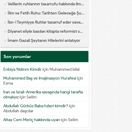
Velilerin ruhlarının tasarrufu hakkında ilmi yazı
İlim ve Fetih Ruhu: Tarihten Geleceğe Şuur Köprüsü
İbn-i Teymiyye Ruhlar tasarruf eder savaşa katılır diyor
Diyanet eliyle basılan kitapta reformist skandal
İmam Gazali Şeytanın Hilelerini anlatıyor
Son yorumlar
Enbiya Yıldırım Kimdir
için
Muhammed bilal
Muhammed Baş ve İmajinasyon Hurafesi
için
Esma
İran ve İsrail-Amerika savaşında hangi tarafta
olmalıyız
için
Selim
Abdullah Gürbüz Baba hzleri kimdir?
için
Abdullah daşcılar
Altay Cem Meriç hakkında uyarı
için
Selim