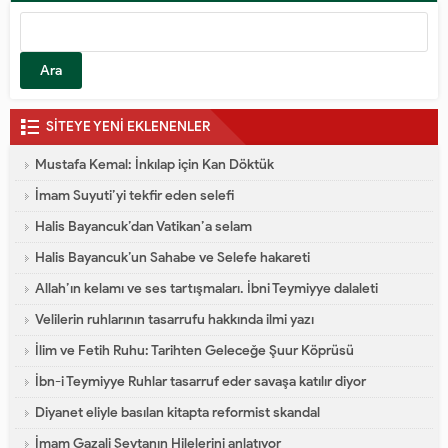
SİTEYE YENİ EKLENENLER
Mustafa Kemal: İnkılap için Kan Döktük
İmam Suyuti’yi tekfir eden selefi
Halis Bayancuk’dan Vatikan’a selam
Halis Bayancuk’un Sahabe ve Selefe hakareti
Allah’ın kelamı ve ses tartışmaları. İbni Teymiyye dalaleti
Velilerin ruhlarının tasarrufu hakkında ilmi yazı
İlim ve Fetih Ruhu: Tarihten Geleceğe Şuur Köprüsü
İbn-i Teymiyye Ruhlar tasarruf eder savaşa katılır diyor
Diyanet eliyle basılan kitapta reformist skandal
İmam Gazali Şeytanın Hilelerini anlatıyor