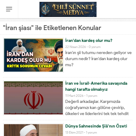
"İran şiası" ile Etiketlenen Konular
İran’dan kardeş olur mu?
22 Nisan 2026 -
0 yorum
İran'ın şii tutumu nereden geliyor ve
durum nedir? İran'dan kardeş olur
mu?
İran ve İsrail-Amerika savaşında
hangi tarafta olmalıyız
11 Mart 2026 -
1 yorum
Değerli arkadaşlar. Karşımızda
coğrafyamızı kan gölüne çevirip,
ülkeleri ve liderlerini tek tek tehdit
eden, yönetimlerini ve yöneticilerini
belirlemek isteyen kana susamış
Dünya Sahnesinde Şîâ’nın Özeti
siyonist azgın bir millet (israil) ve
13 Ekim 2021 -
1 yorum