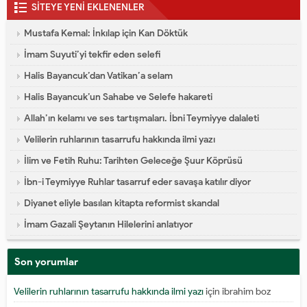
SİTEYE YENİ EKLENENLER
Mustafa Kemal: İnkılap için Kan Döktük
İmam Suyuti’yi tekfir eden selefi
Halis Bayancuk’dan Vatikan’a selam
Halis Bayancuk’un Sahabe ve Selefe hakareti
Allah’ın kelamı ve ses tartışmaları. İbni Teymiyye dalaleti
Velilerin ruhlarının tasarrufu hakkında ilmi yazı
İlim ve Fetih Ruhu: Tarihten Geleceğe Şuur Köprüsü
İbn-i Teymiyye Ruhlar tasarruf eder savaşa katılır diyor
Diyanet eliyle basılan kitapta reformist skandal
İmam Gazali Şeytanın Hilelerini anlatıyor
Son yorumlar
Velilerin ruhlarının tasarrufu hakkında ilmi yazı
için
ibrahim boz