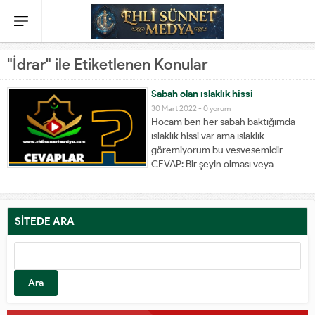
"İdrar" ile Etiketlenen Konular
Sabah olan ıslaklık hissi
30 Mart 2022 -
0 yorum
Hocam ben her sabah baktığımda
ıslaklık hissi var ama ıslaklık
göremiyorum bu vesvesemidir
CEVAP: Bir şeyin olması veya
olmaması hisle değil de somut olarak
alametleriyle belirlenir. Buna göre
şayet ıslaklık ve kurumuş alametleri
yoksa bir şey gerekmez. vesvese
SİTEDE ARA
yapmamak gerek.