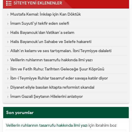
SİTEYE YENİ EKLENENLER
Mustafa Kemal: İnkılap için Kan Döktük
İmam Suyuti’yi tekfir eden selefi
Halis Bayancuk’dan Vatikan’a selam
Halis Bayancuk’un Sahabe ve Selefe hakareti
Allah’ın kelamı ve ses tartışmaları. İbni Teymiyye dalaleti
Velilerin ruhlarının tasarrufu hakkında ilmi yazı
İlim ve Fetih Ruhu: Tarihten Geleceğe Şuur Köprüsü
İbn-i Teymiyye Ruhlar tasarruf eder savaşa katılır diyor
Diyanet eliyle basılan kitapta reformist skandal
İmam Gazali Şeytanın Hilelerini anlatıyor
Son yorumlar
Velilerin ruhlarının tasarrufu hakkında ilmi yazı
için
ibrahim boz