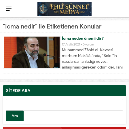
"İcma nedir" ile Etiketlenen Konular
İcma neden önemlidir?
17 Aralık 2021 -
0 yorum
Muhammed Zâhid el-Kevserî
merhum Makâlât‘ında, “Selef’in
nasslardan anladığı neyse,
anlaşılması gereken odur” der. İlahî
dinlerin tahrif ediliş süreci,
peygamber terk-i dünya ettikten
sonra insanların zaman içinde dinî
nassslara kendi anlayışlarını
SİTEDE ARA
söyletmeleri şeklinde yaşanmıştır
genellikle. Yaşadıkları çağın hakim
zihniyeti, dünya görüşü...