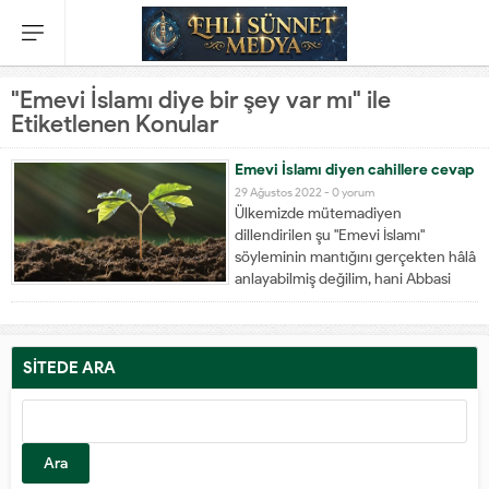
"Emevi İslamı diye bir şey var mı" ile
Etiketlenen Konular
Emevi İslamı diyen cahillere cevap
29 Ağustos 2022 -
0 yorum
Ülkemizde mütemadiyen
dillendirilen şu "Emevi İslamı"
söyleminin mantığını gerçekten hâlâ
anlayabilmiş değilim, hani Abbasi
İslamı denseydi bir nebze daha
mantıklı olurdu, zira tevarüs ettiğimiz
geleneksel İslam taşısa taşısa Abbasi
damgası taşır, Emevi değil. 90 yıllık
SİTEDE ARA
Emevi iktidarına son veren Abbasiler
önceki...