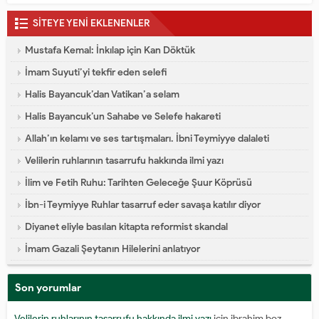
SİTEYE YENİ EKLENENLER
Mustafa Kemal: İnkılap için Kan Döktük
İmam Suyuti’yi tekfir eden selefi
Halis Bayancuk’dan Vatikan’a selam
Halis Bayancuk’un Sahabe ve Selefe hakareti
Allah’ın kelamı ve ses tartışmaları. İbni Teymiyye dalaleti
Velilerin ruhlarının tasarrufu hakkında ilmi yazı
İlim ve Fetih Ruhu: Tarihten Geleceğe Şuur Köprüsü
İbn-i Teymiyye Ruhlar tasarruf eder savaşa katılır diyor
Diyanet eliyle basılan kitapta reformist skandal
İmam Gazali Şeytanın Hilelerini anlatıyor
Son yorumlar
Velilerin ruhlarının tasarrufu hakkında ilmi yazı
için
ibrahim boz