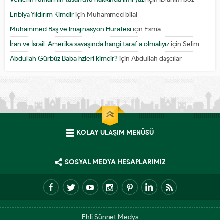
Enbiya Yıldırım Kimdir
için
Muhammed bilal
Muhammed Baş ve İmajinasyon Hurafesi
için
Esma
İran ve İsrail-Amerika savaşında hangi tarafta olmalıyız
için
Selim
Abdullah Gürbüz Baba hzleri kimdir?
için
Abdullah daşcılar
KOLAY ULAŞIM MENÜSÜ
SOSYAL MEDYA HESAPLARIMIZ
Ehli Sünnet Medya