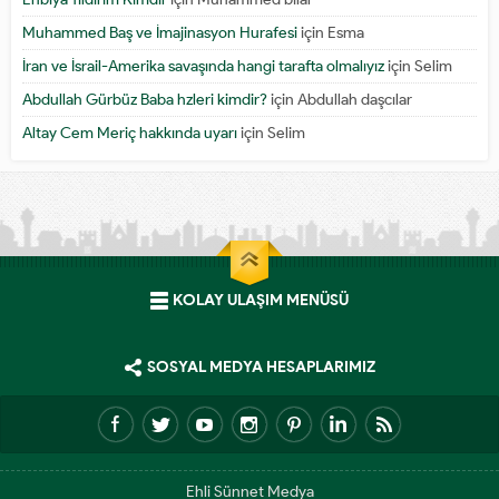
Muhammed Baş ve İmajinasyon Hurafesi
için
Esma
İran ve İsrail-Amerika savaşında hangi tarafta olmalıyız
için
Selim
Abdullah Gürbüz Baba hzleri kimdir?
için
Abdullah daşcılar
Altay Cem Meriç hakkında uyarı
için
Selim
KOLAY ULAŞIM MENÜSÜ
SOSYAL MEDYA HESAPLARIMIZ
Ehli Sünnet Medya