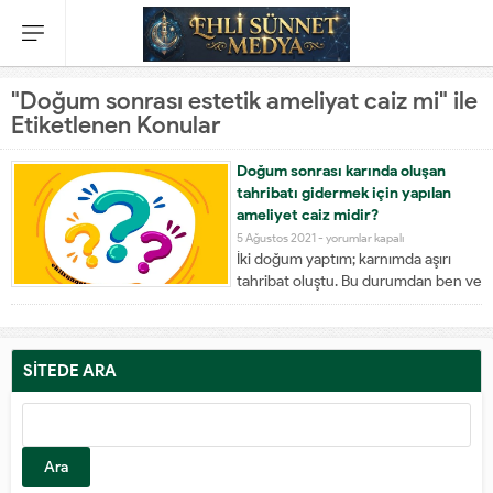
"Doğum sonrası estetik ameliyat caiz mi" ile
Etiketlenen Konular
Doğum sonrası karında oluşan
tahribatı gidermek için yapılan
ameliyet caiz midir?
5 Ağustos 2021 -
yorumlar kapalı
İki doğum yaptım; karnımda aşırı
tahribat oluştu. Bu durumdan ben ve
eşim psikolojik olarak rahatsız
oluyoruz. Bu durumda estetik
ameliyat olmam caiz midir?
Bahsettiğiniz gibi, eğer doğumlardan
SİTEDE ARA
ötürü vücudunuzda sizi ve eşinizi
rahatsız edecek şekilde bir deforme
olmuşsa, estetik ameliyat olmanız...