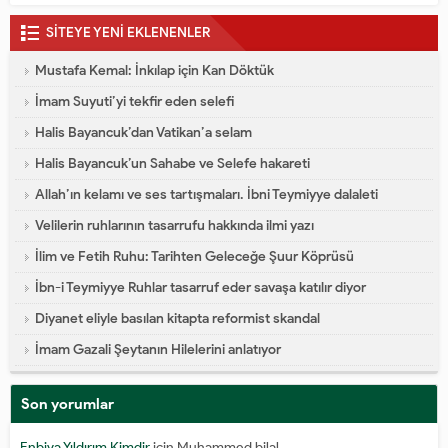
SİTEYE YENİ EKLENENLER
Mustafa Kemal: İnkılap için Kan Döktük
İmam Suyuti’yi tekfir eden selefi
Halis Bayancuk’dan Vatikan’a selam
Halis Bayancuk’un Sahabe ve Selefe hakareti
Allah’ın kelamı ve ses tartışmaları. İbni Teymiyye dalaleti
Velilerin ruhlarının tasarrufu hakkında ilmi yazı
İlim ve Fetih Ruhu: Tarihten Geleceğe Şuur Köprüsü
İbn-i Teymiyye Ruhlar tasarruf eder savaşa katılır diyor
Diyanet eliyle basılan kitapta reformist skandal
İmam Gazali Şeytanın Hilelerini anlatıyor
Son yorumlar
Enbiya Yıldırım Kimdir
için
Muhammed bilal