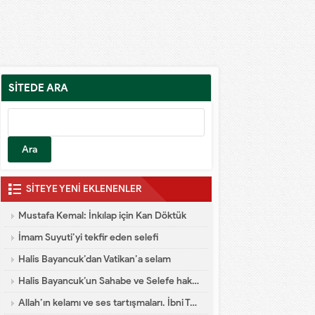
SİTEDE ARA
SİTEYE YENİ EKLENENLER
Mustafa Kemal: İnkılap için Kan Döktük
İmam Suyuti’yi tekfir eden selefi
Halis Bayancuk’dan Vatikan’a selam
Halis Bayancuk’un Sahabe ve Selefe hakareti
Allah’ın kelamı ve ses tartışmaları. İbni Teymiyye dalaleti