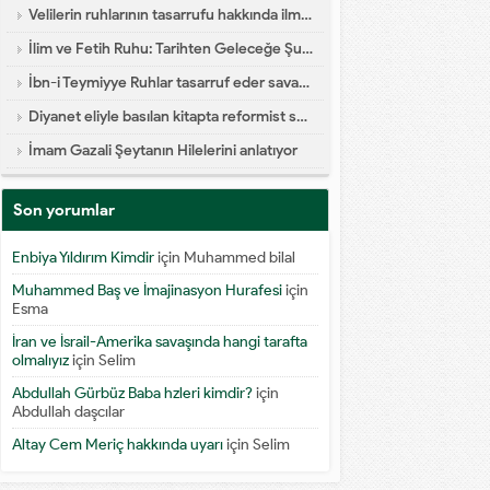
Velilerin ruhlarının tasarrufu hakkında ilmi yazı
İlim ve Fetih Ruhu: Tarihten Geleceğe Şuur Köprüsü
İbn-i Teymiyye Ruhlar tasarruf eder savaşa katılır diyor
Diyanet eliyle basılan kitapta reformist skandal
İmam Gazali Şeytanın Hilelerini anlatıyor
Son yorumlar
Enbiya Yıldırım Kimdir
için
Muhammed bilal
Muhammed Baş ve İmajinasyon Hurafesi
için
Esma
İran ve İsrail-Amerika savaşında hangi tarafta
olmalıyız
için
Selim
Abdullah Gürbüz Baba hzleri kimdir?
için
Abdullah daşcılar
Altay Cem Meriç hakkında uyarı
için
Selim