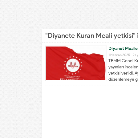
"Diyanete Kuran Meali yetkisi" 
Diyanet Mealle
1 Haziran 2025 -
2s 
TBMM Genel Kuru
yayınları incele
yetkisi verildi. 
düzenlemeye gid