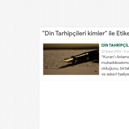
"Din Tarhipçileri kimler" ile Et
DİN TAHRİPÇİL
22 Şubat 2022 -
0 y
“Kuran’ı Anlamak
mukaddesatımıza
olduğunu, birtakı
ve askerî faaliye
anlatmıştık. Müst