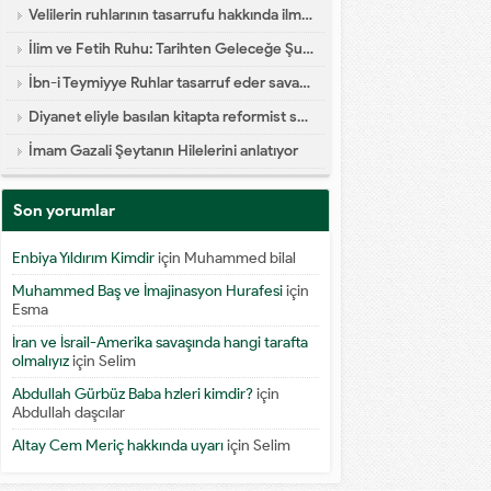
Velilerin ruhlarının tasarrufu hakkında ilmi yazı
İlim ve Fetih Ruhu: Tarihten Geleceğe Şuur Köprüsü
İbn-i Teymiyye Ruhlar tasarruf eder savaşa katılır diyor
Diyanet eliyle basılan kitapta reformist skandal
İmam Gazali Şeytanın Hilelerini anlatıyor
Son yorumlar
Enbiya Yıldırım Kimdir
için
Muhammed bilal
Muhammed Baş ve İmajinasyon Hurafesi
için
Esma
İran ve İsrail-Amerika savaşında hangi tarafta
olmalıyız
için
Selim
Abdullah Gürbüz Baba hzleri kimdir?
için
Abdullah daşcılar
Altay Cem Meriç hakkında uyarı
için
Selim