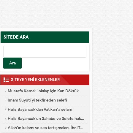
SİTEDE ARA
SİTEYE YENİ EKLENENLER
Mustafa Kemal: İnkılap için Kan Döktük
İmam Suyuti’yi tekfir eden selefi
Halis Bayancuk’dan Vatikan’a selam
Halis Bayancuk’un Sahabe ve Selefe hakareti
Allah’ın kelamı ve ses tartışmaları. İbni Teymiyye dalaleti