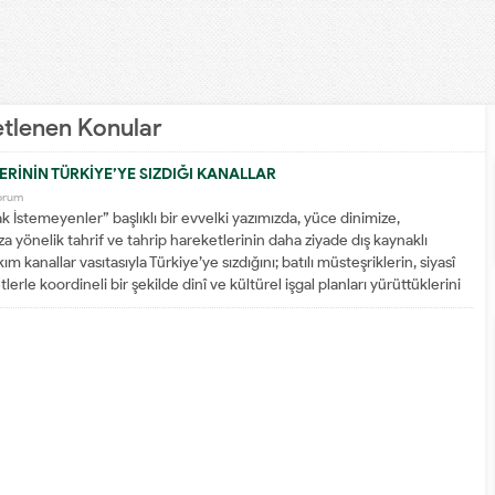
iketlenen Konular
ERİNİN TÜRKİYE’YE SIZDIĞI KANALLAR
orum
 İstemeyenler” başlıklı bir evvelki yazımızda, yüce dinimize,
 yönelik tahrif ve tahrip hareketlerinin daha ziyade dış kaynaklı
m kanallar vasıtasıyla Türkiye’ye sızdığını; batılı müsteşriklerin, siyasî
tlerle koordineli bir şekilde dinî ve kültürel işgal planları yürüttüklerini
eşriklerin yürüttükleri bu dinî...