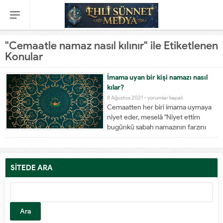
"Cemaatle namaz nasıl kılınır" ile Etiketlenen
Konular
İmama uyan bir kişi namazı nasıl
kılar?
8 Ağustos 2021 -
yorumlar kapalı
Cemaatten her biri imama uymaya
niyet eder, meselâ "Niyet ettim
bugünkü sabah namazının farzını
edaya, uydum şu imama" diye
niyette bulunur. Sonra imam, ellerini
kaldırır, aşikare "ALLAH'ü Ekber" diye
namaza başlar. Cemaat de ellerini
SİTEDE ARA
kaldırarak gizlice "ALLAH'ü Ekber"
deyip imam ile...