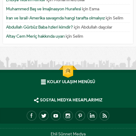
Muhammed Baş ve İmajinasyon Hurafesi
için
Esma
İran ve İsrail-Amerika savaşında hangi tarafta olmalıyız
için
Selim
Abdullah Gürbüz Baba hzleri kimdir?
için
Abdullah daşcılar
Altay Cem Meriç hakkında uyarı
için
Selim
KOLAY ULAŞIM MENÜSÜ
SOSYAL MEDYA HESAPLARIMIZ
Ehli Sünnet Medya