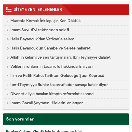
SİTEYE YENİ EKLENENLER
Mustafa Kemal: İnkılap için Kan Döktük
İmam Suyuti’yi tekfir eden selefi
Halis Bayancuk’dan Vatikan’a selam
Halis Bayancuk’un Sahabe ve Selefe hakareti
Allah’ın kelamı ve ses tartışmaları. İbni Teymiyye dalaleti
Velilerin ruhlarının tasarrufu hakkında ilmi yazı
İlim ve Fetih Ruhu: Tarihten Geleceğe Şuur Köprüsü
İbn-i Teymiyye Ruhlar tasarruf eder savaşa katılır diyor
Diyanet eliyle basılan kitapta reformist skandal
İmam Gazali Şeytanın Hilelerini anlatıyor
Son yorumlar
Enbiya Yıldırım Kimdir
için
Muhammed bilal