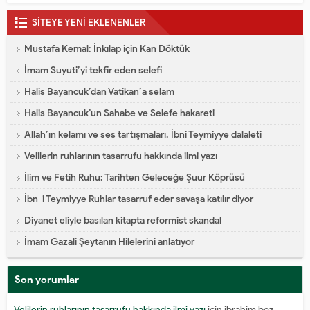
SİTEYE YENİ EKLENENLER
Mustafa Kemal: İnkılap için Kan Döktük
İmam Suyuti’yi tekfir eden selefi
Halis Bayancuk’dan Vatikan’a selam
Halis Bayancuk’un Sahabe ve Selefe hakareti
Allah’ın kelamı ve ses tartışmaları. İbni Teymiyye dalaleti
Velilerin ruhlarının tasarrufu hakkında ilmi yazı
İlim ve Fetih Ruhu: Tarihten Geleceğe Şuur Köprüsü
İbn-i Teymiyye Ruhlar tasarruf eder savaşa katılır diyor
Diyanet eliyle basılan kitapta reformist skandal
İmam Gazali Şeytanın Hilelerini anlatıyor
Son yorumlar
Velilerin ruhlarının tasarrufu hakkında ilmi yazı
için
ibrahim boz