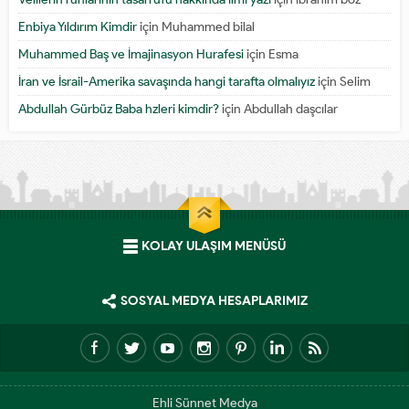
Enbiya Yıldırım Kimdir
için
Muhammed bilal
Muhammed Baş ve İmajinasyon Hurafesi
için
Esma
İran ve İsrail-Amerika savaşında hangi tarafta olmalıyız
için
Selim
Abdullah Gürbüz Baba hzleri kimdir?
için
Abdullah daşcılar
KOLAY ULAŞIM MENÜSÜ
SOSYAL MEDYA HESAPLARIMIZ
Ehli Sünnet Medya