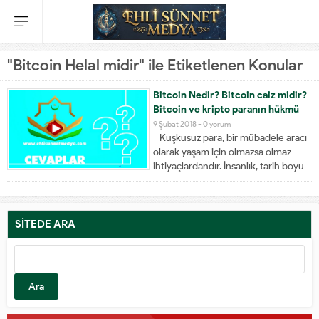
"Bitcoin Helal midir" ile Etiketlenen Konular
Bitcoin Nedir? Bitcoin caiz midir?
Bitcoin ve kripto paranın hükmü
9 Şubat 2018 -
0 yorum
Kuşkusuz para, bir mübadele aracı
olarak yaşam için olmazsa olmaz
ihtiyaçlardandır. İnsanlık, tarih boyu
çeşitli şeyleri mübadele aracı olarak
kullana gelmiştir. Paranın tüm
insanlık için eşit değer taşıması ve
fiziksel olarak değer ifade etmesi
SİTEDE ARA
ilahi hikmetin gereği olarak
oldukça...