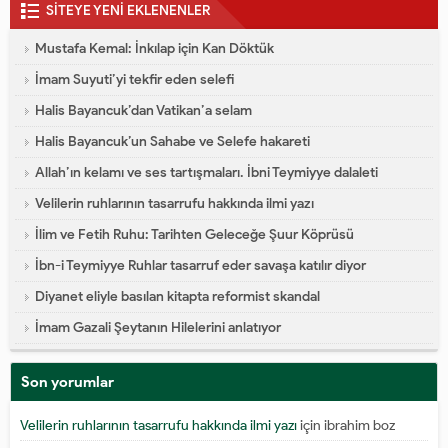
SİTEYE YENİ EKLENENLER
Mustafa Kemal: İnkılap için Kan Döktük
İmam Suyuti’yi tekfir eden selefi
Halis Bayancuk’dan Vatikan’a selam
Halis Bayancuk’un Sahabe ve Selefe hakareti
Allah’ın kelamı ve ses tartışmaları. İbni Teymiyye dalaleti
Velilerin ruhlarının tasarrufu hakkında ilmi yazı
İlim ve Fetih Ruhu: Tarihten Geleceğe Şuur Köprüsü
İbn-i Teymiyye Ruhlar tasarruf eder savaşa katılır diyor
Diyanet eliyle basılan kitapta reformist skandal
İmam Gazali Şeytanın Hilelerini anlatıyor
Son yorumlar
Velilerin ruhlarının tasarrufu hakkında ilmi yazı
için
ibrahim boz