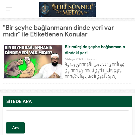
"Bir şeyhe bağlanmanın dinde yeri var
mıdır" ile Etiketlenen Konular
Bir mürşide şeyhe bağlanmanın
dindeki yeri
6 Mayıs 2021 -
0 yorum
هُوَ الَّذ۪ي بَعَثَ فِي الْاُمِّيّ۪نَ رَسُولاً
مِنْهُمْ يَتْلُوا عَلَيْهِمْ اٰيَاتِه۪ وَيُزَكّ۪يهِمْ
وَيُعَلِّمُهُمُ الْكِتَابَ وَالْحِكْمَةَۗ O,
ümmîlere içlerinden, kendilerine
âyetlerini okuyan, onları temizleyen,
onlara kitabı ve hikmeti öğreten bir
peygamber gönderendir. "Onları
SİTEDE ARA
temizleyen…" Resulüllah (Sallallahu
aleyhi ve sellem)efendimizin
gönderilme amaçlarından birisi de...