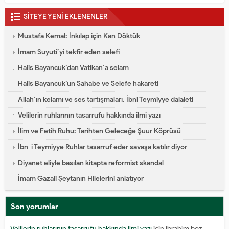
SİTEYE YENİ EKLENENLER
Mustafa Kemal: İnkılap için Kan Döktük
İmam Suyuti’yi tekfir eden selefi
Halis Bayancuk’dan Vatikan’a selam
Halis Bayancuk’un Sahabe ve Selefe hakareti
Allah’ın kelamı ve ses tartışmaları. İbni Teymiyye dalaleti
Velilerin ruhlarının tasarrufu hakkında ilmi yazı
İlim ve Fetih Ruhu: Tarihten Geleceğe Şuur Köprüsü
İbn-i Teymiyye Ruhlar tasarruf eder savaşa katılır diyor
Diyanet eliyle basılan kitapta reformist skandal
İmam Gazali Şeytanın Hilelerini anlatıyor
Son yorumlar
Velilerin ruhlarının tasarrufu hakkında ilmi yazı
için
ibrahim boz