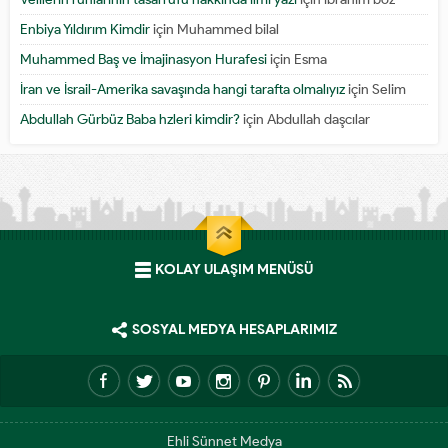
Enbiya Yıldırım Kimdir
için
Muhammed bilal
Muhammed Baş ve İmajinasyon Hurafesi
için
Esma
İran ve İsrail-Amerika savaşında hangi tarafta olmalıyız
için
Selim
Abdullah Gürbüz Baba hzleri kimdir?
için
Abdullah daşcılar
KOLAY ULAŞIM MENÜSÜ
SOSYAL MEDYA HESAPLARIMIZ
Ehli Sünnet Medya