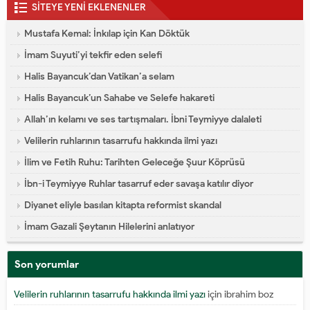
SİTEYE YENİ EKLENENLER
Mustafa Kemal: İnkılap için Kan Döktük
İmam Suyuti’yi tekfir eden selefi
Halis Bayancuk’dan Vatikan’a selam
Halis Bayancuk’un Sahabe ve Selefe hakareti
Allah’ın kelamı ve ses tartışmaları. İbni Teymiyye dalaleti
Velilerin ruhlarının tasarrufu hakkında ilmi yazı
İlim ve Fetih Ruhu: Tarihten Geleceğe Şuur Köprüsü
İbn-i Teymiyye Ruhlar tasarruf eder savaşa katılır diyor
Diyanet eliyle basılan kitapta reformist skandal
İmam Gazali Şeytanın Hilelerini anlatıyor
Son yorumlar
Velilerin ruhlarının tasarrufu hakkında ilmi yazı
için
ibrahim boz