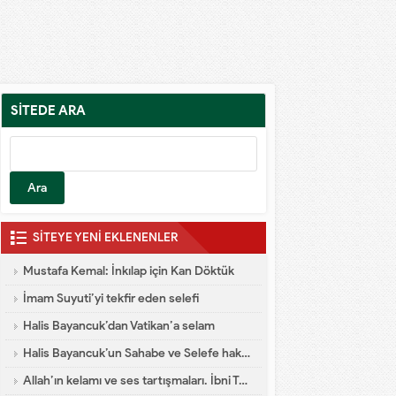
SİTEDE ARA
SİTEYE YENİ EKLENENLER
Mustafa Kemal: İnkılap için Kan Döktük
İmam Suyuti’yi tekfir eden selefi
Halis Bayancuk’dan Vatikan’a selam
Halis Bayancuk’un Sahabe ve Selefe hakareti
Allah’ın kelamı ve ses tartışmaları. İbni Teymiyye dalaleti