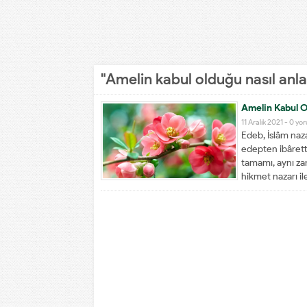
"Amelin kabul olduğu nasıl anlaş
Amelin Kabul O
11 Aralık 2021 -
0 yo
Edeb, İslâm naza
edepten ibâretti
tamamı, aynı zam
hikmet nazarı il