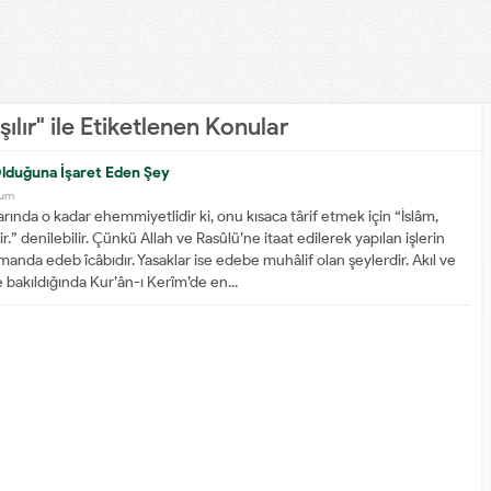
ılır" ile Etiketlenen Konular
lduğuna İşaret Eden Şey
rum
rında o kadar ehemmiyetlidir ki, onu kısaca târif etmek için “İslâm,
r.” denilebilir. Çünkü Allah ve Rasûlü’ne itaat edilerek yapılan işlerin
anda edeb îcâbıdır. Yasaklar ise edebe muhâlif olan şeylerdir. Akıl ve
e bakıldığında Kur’ân-ı Kerîm’de en...