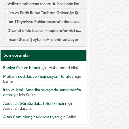
Velilerin ruhlarının tasarrufu hakkında ilmi yazı
İlim ve Fetih Ruhu: Tarihten Geleceğe Şuur Köprüsü
İbn-i Teymiyye Ruhlar tasarruf eder savaşa katılır diyor
Diyanet eliyle basılan kitapta reformist skandal
İmam Gazali Şeytanın Hilelerini anlatıyor
Son yorumlar
Enbiya Yıldırım Kimdir
için
Muhammed bilal
Muhammed Baş ve İmajinasyon Hurafesi
için
Esma
İran ve İsrail-Amerika savaşında hangi tarafta
olmalıyız
için
Selim
Abdullah Gürbüz Baba hzleri kimdir?
için
Abdullah daşcılar
Altay Cem Meriç hakkında uyarı
için
Selim