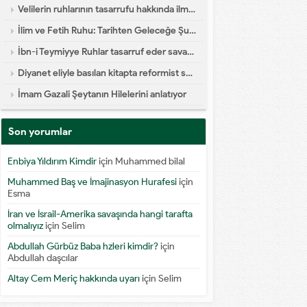
Velilerin ruhlarının tasarrufu hakkında ilmi yazı
İlim ve Fetih Ruhu: Tarihten Geleceğe Şuur Köprüsü
İbn-i Teymiyye Ruhlar tasarruf eder savaşa katılır diyor
Diyanet eliyle basılan kitapta reformist skandal
İmam Gazali Şeytanın Hilelerini anlatıyor
Son yorumlar
Enbiya Yıldırım Kimdir
için
Muhammed bilal
Muhammed Baş ve İmajinasyon Hurafesi
için
Esma
İran ve İsrail-Amerika savaşında hangi tarafta
olmalıyız
için
Selim
Abdullah Gürbüz Baba hzleri kimdir?
için
Abdullah daşcılar
Altay Cem Meriç hakkında uyarı
için
Selim