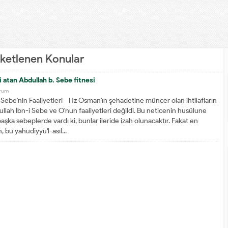
tiketlenen Konular
ni atan Abdullah b. Sebe fitnesi
orum
Sebe'nin Faaliyetleri Hz Osman'ın şehadetine müncer olan ihtilafların
llah İbn-i Sebe ve O'nun faaliyetleri değildi. Bu neticenin husülune
aşka sebeplerde vardı ki, bunlar ileride izah olunacaktır. Fakat en
 bu yahudiyyu'l-asıl...