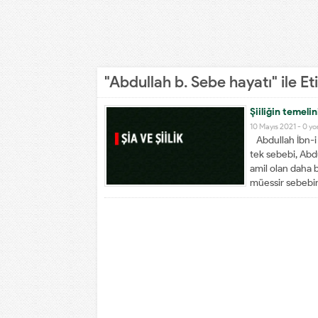
"Abdullah b. Sebe hayatı" ile E
Şiiliğin temeli
10 Mayıs 2021 -
0 y
Abdullah İbn-i 
tek sebebi, Abdu
amil olan daha b
müessir sebebin,