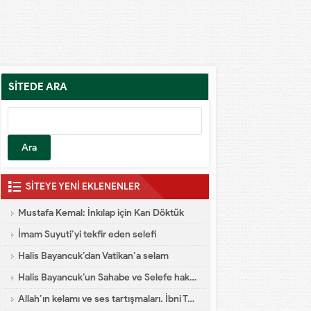
SİTEDE ARA
SİTEYE YENİ EKLENENLER
Mustafa Kemal: İnkılap için Kan Döktük
İmam Suyuti’yi tekfir eden selefi
Halis Bayancuk’dan Vatikan’a selam
Halis Bayancuk’un Sahabe ve Selefe hakareti
Allah’ın kelamı ve ses tartışmaları. İbni Teymiyye dalaleti