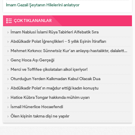
İmam Gazali Şeytanın Hilelerini anlatıyor
ÇOK TIKLANANLAR
İmam Nablusi İslami Rüya Tabirleri Alfebatik Sıra
Abdülkadir Polat İğrençlikleri – 5 yıllık Eşinin İtirafları
Mehmet Kırkıncı: Sünnetsiz Kur’an anlayışı hastalıktır, dalalettir!
Genç Hoca Aşı Gerçeği
Merci ve Toffifee çikolataları alkol içeriyor!
Oturduğun Yerden Kalkmadan Kabul Olacak Dua
Abdülkadir Polat’ın mağdur ettiği kadın konuştu
Hatice Kübra Tongar hakkında mühim uyarı
İsmail Hünerlice Hocaefendi
Ölen kişinin takma dişi ne yapılır