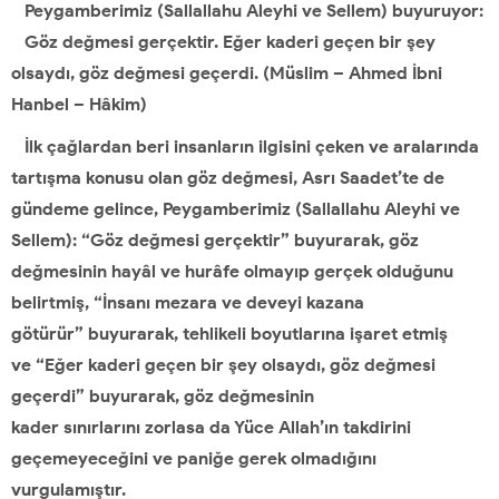
Peygamberimiz (Sallallahu Aleyhi ve Sellem) buyuruyor:
Göz değmesi gerçektir. Eğer kaderi geçen bir şey
olsaydı, göz
değmesi geçerdi. (Müslim – Ahmed İbni
Hanbel – Hâkim)
İlk çağlardan beri insanların ilgisini çeken ve aralarında
tartışma konusu
olan göz değmesi, Asrı
Saadet’te de
gündeme gelince, Peygamberimiz
(Sallallahu Aleyhi ve
Sellem):
“Göz değmesi gerçektir” buyurarak, göz
değmesinin hayâl ve hurâfe
olmayıp gerçek olduğunu
belirtmiş,
“İnsanı mezara ve deveyi kazana
götürür”
buyurarak, tehlikeli boyutlarına işaret etmiş
ve “Eğer kaderi geçen
bir şey olsaydı, göz değmesi
geçerdi” buyurarak, göz değmesinin
kader
sınırlarını
zorlasa da Yüce Allah’ın takdirini
geçemeyeceğini ve paniğe gerek
olmadığını
vurgulamıştır.