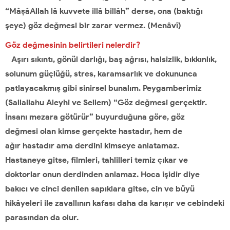
“MâşâAllah
lâ kuvvete illâ billâh” derse, ona (baktığı
şeye) göz değmesi bir zarar
vermez. (Menâvî)
Göz değmesinin belirtileri nelerdir?
Aşırı sıkıntı, gönül darlığı, baş ağrısı, halsizlik, bıkkınlık,
solunum güçlüğü, stres, karamsarlık ve dokununca
patlayacakmış gibi sinirsel bunalım. Peygamberimiz
(Sallallahu Aleyhi ve Sellem) “Göz değmesi gerçektir.
İnsanı mezara götürür” buyurduğuna göre, göz
değmesi olan kimse gerçekte hastadır, hem de
ağır hastadır ama derdini kimseye anlatamaz.
Hastaneye gitse, filmleri, tahlilleri temiz çıkar ve
doktorlar onun derdinden anlamaz. Hoca işidir diye
bakıcı ve cinci denilen sapıklara gitse, cin ve büyü
hikâyeleri ile zavallının kafası daha da karışır ve cebindeki
parasından da olur.