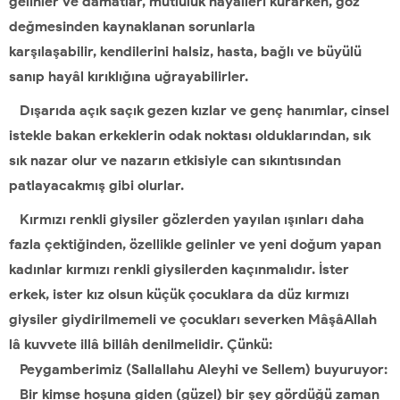
gelinler ve dâmatlar, mutluluk hayâlleri kurarken, göz
değmesinden kaynaklanan sorunlarla
karşılaşabilir, kendilerini halsiz, hasta, bağlı ve büyülü
sanıp hayâl kırıklığına uğrayabilirler.
Dışarıda açık saçık gezen kızlar ve genç hanımlar, cinsel
istekle bakan
erkeklerin odak noktası olduklarından, sık
sık nazar olur ve nazarın etkisiyle
can sıkıntısından
patlayacakmış gibi olurlar.
Kırmızı renkli giysiler gözlerden yayılan ışınları daha
fazla çektiğinden,
özellikle gelinler ve yeni doğum yapan
kadınlar kırmızı renkli giysilerden
kaçınmalıdır. İster
erkek, ister kız olsun küçük çocuklara da düz kırmızı
giysiler
giydirilmemeli ve çocukları severken MâşâAllah
lâ kuvvete illâ billâh
denilmelidir. Çünkü:
Peygamberimiz (Sallallahu Aleyhi ve Sellem) buyuruyor:
Bir kimse hoşuna giden (güzel) bir şey gördüğü zaman