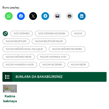
Bunu paylaş:
GÖZ DEĞMESI
GÖZ DEĞMESI NE DEMEK
NAZAR
NAZAR BELIRTILERI
NAZAR BELIRTILERI NELER
NAZAR DEĞDIĞI NASIL ANLAŞILIR.
NAZAR DEĞMESI NE DEMEK
NAZAR DEĞMESI NEDIR
NAZAR HAKKINDA AYET
NAZAR HAKKINDA HADIS
NAZAR NE DEMEK
NAZAR NEDIR
BUNLARA DA BAKABİLİRSİNİZ
Kadına
bakmaya
dair