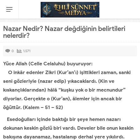
Nazar Nedir? Nazar değdiğinin belirtileri
nelerdir?
0
1.571
Yüce Allah (Celle Celaluhu) buyuruyor:
O inkâr edenler Zikri (Kur’an’ı) işittikleri zaman, sanki
seni gözleriyle
(nazar edip) yıkacaklardı.
(Kin ve
kıskançlıklarından) hâlâ “kuşku
yok o bir mecnundur”
diyorlar. Gerçekte o (Kur’an), âlemler için ancak
bir
öğüttür. (Kalem – 51 – 52)
Esedoğulları içinde baktığı bir şeye hemen nazarı
dokunan keskin gözlü
biri vardı. Develer bile
onun keskin
bakışına dayanamaz, hastalanıp derhal
yere yıkılırdı.