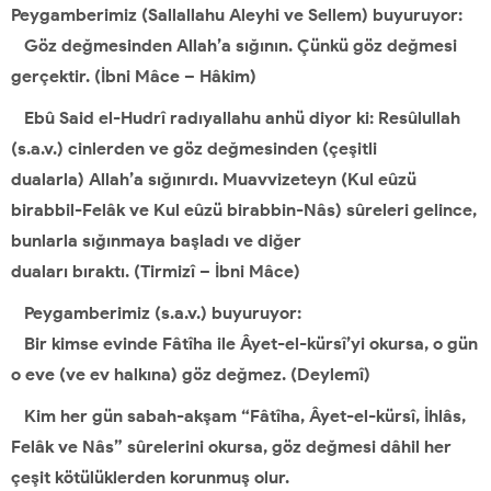
Peygamberimiz (Sallallahu Aleyhi ve Sellem) buyuruyor:
Göz değmesinden Allah’a sığının. Çünkü göz değmesi
gerçektir.
(İbni Mâce – Hâkim)
Ebû Said el-Hudrî radıyallahu anhü diyor ki:
Resûlullah
(s.a.v.) cinlerden ve göz değmesinden (çeşitli
dualarla)
Allah’a sığınırdı. Muavvizeteyn
(Kul eûzü
birabbil-Felâk ve Kul eûzü
birabbin-Nâs) sûreleri gelince,
bunlarla sığınmaya başladı ve diğer
duaları
bıraktı. (Tirmizî – İbni Mâce)
Peygamberimiz (s.a.v.) buyuruyor:
Bir kimse evinde Fâtîha ile Âyet-el-kürsî’yi okursa, o gün
o eve (ve
ev halkına) göz değmez. (Deylemî)
Kim her gün sabah-akşam “Fâtîha, Âyet-el-kürsî, İhlâs,
Felâk ve Nâs”
sûrelerini okursa, göz değmesi dâhil her
çeşit kötülüklerden korunmuş olur.