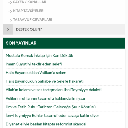
SAYFA / KANALLAR
KİTAP TAVSİYELERİ
TASAVVUF CEVAPLARI
DESTEK OLUN?
SON YAYINLAR
Mustafa Kemal: İnkılap için Kan Döktük
İmam Suyuti’yi tekfir eden selefi
Halis Bayancuk’dan Vatikan’a selam
Halis Bayancuk’un Sahabe ve Selefe hakareti
Allah’ın kelamı ve ses tartışmaları. İbni Teymiyye dalaleti
Velilerin ruhlarının tasarrufu hakkında ilmi yazı
İlim ve Fetih Ruhu: Tarihten Geleceğe Şuur Köprüsü
İbn-i Teymiyye Ruhlar tasarruf eder savaşa katılır diyor
Diyanet eliyle basılan kitapta reformist skandal