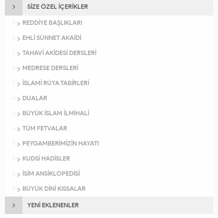
SİZE ÖZEL İÇERİKLER
REDDİYE BAŞLIKLARI
EHLİ SÜNNET AKAİDİ
TAHAVİ AKİDESİ DERSLERİ
MEDRESE DERSLERİ
İSLAMİ RÜYA TABİRLERİ
DUALAR
BÜYÜK İSLAM İLMİHALİ
TÜM FETVALAR
PEYGAMBERİMİZİN HAYATI
KUDSİ HADİSLER
İSİM ANSİKLOPEDİSİ
BÜYÜK DİNİ KISSALAR
YENİ EKLENENLER