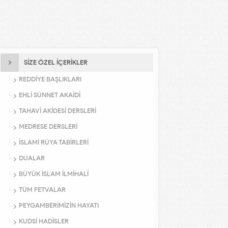
SİZE ÖZEL İÇERİKLER
REDDİYE BAŞLIKLARI
EHLİ SÜNNET AKAİDİ
TAHAVİ AKİDESİ DERSLERİ
MEDRESE DERSLERİ
İSLAMİ RÜYA TABİRLERİ
DUALAR
BÜYÜK İSLAM İLMİHALİ
TÜM FETVALAR
PEYGAMBERİMİZİN HAYATI
KUDSİ HADİSLER