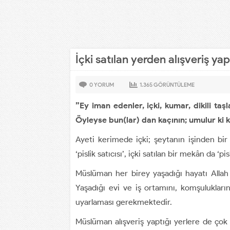
İçki satılan yerden alışveriş ya
0
YORUM
1.365
GÖRÜNTÜLEME
”Ey iman edenler, içki, kumar, dikili taşl
Öyleyse bun(lar) dan kaçının; umulur ki 
Ayeti kerimede içki; şeytanın işinden bir 
‘pislik satıcısı’, içki satılan bir mekân da ‘pi
Müslüman her birey yaşadığı hayatı Alla
Yaşadığı evi ve iş ortamını, komşuluklarını
uyarlaması gerekmektedir.
Müslüman alışveriş yaptığı yerlere de çok 