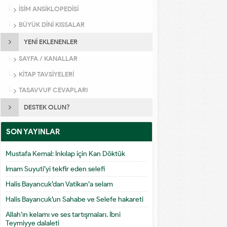
İSİM ANSİKLOPEDİSİ
BÜYÜK DİNİ KISSALAR
YENİ EKLENENLER
SAYFA / KANALLAR
KİTAP TAVSİYELERİ
TASAVVUF CEVAPLARI
DESTEK OLUN?
SON YAYINLAR
Mustafa Kemal: İnkılap için Kan Döktük
İmam Suyuti’yi tekfir eden selefi
Halis Bayancuk’dan Vatikan’a selam
Halis Bayancuk’un Sahabe ve Selefe hakareti
Allah’ın kelamı ve ses tartışmaları. İbni
Teymiyye dalaleti