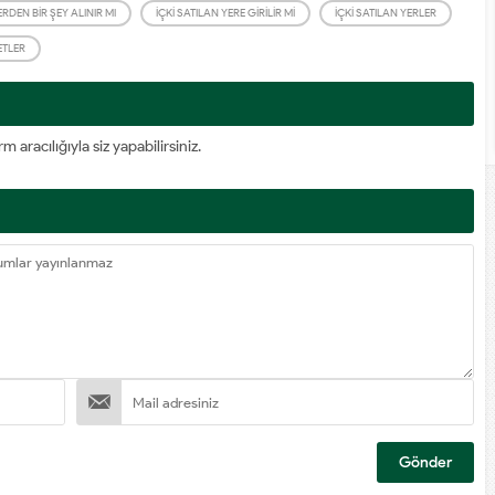
ERDEN BIR ŞEY ALINIR MI
İÇKI SATILAN YERE GIRILIR MI
İÇKI SATILAN YERLER
ETLER
racılığıyla siz yapabilirsiniz.