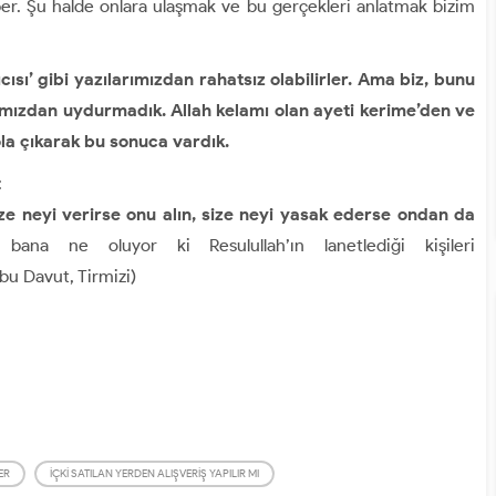
er. Şu halde onlara ulaşmak ve bu gerçekleri anlatmak bizim
satıcısı’ gibi yazılarımızdan rahatsız olabilirler. Ama biz, bunu
amızdan uydurmadık. Allah kelamı olan ayeti kerime’den ve
a çıkarak bu sonuca vardık.
:
e neyi verirse onu alın, size neyi yasak ederse ondan da
ana ne oluyor ki Resulullah’ın lanetlediği kişileri
u Davut, Tirmizi)
ER
İÇKI SATILAN YERDEN ALIŞVERIŞ YAPILIR MI