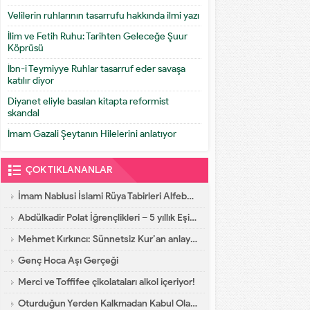
Velilerin ruhlarının tasarrufu hakkında ilmi yazı
İlim ve Fetih Ruhu: Tarihten Geleceğe Şuur
Köprüsü
İbn-i Teymiyye Ruhlar tasarruf eder savaşa
katılır diyor
Diyanet eliyle basılan kitapta reformist
skandal
İmam Gazali Şeytanın Hilelerini anlatıyor
ÇOK TIKLANANLAR
İmam Nablusi İslami Rüya Tabirleri Alfebatik Sıra
Abdülkadir Polat İğrençlikleri – 5 yıllık Eşinin İtirafları
Mehmet Kırkıncı: Sünnetsiz Kur’an anlayışı hastalıktır, dalalettir!
Genç Hoca Aşı Gerçeği
Merci ve Toffifee çikolataları alkol içeriyor!
Oturduğun Yerden Kalkmadan Kabul Olacak Dua