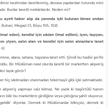
miz tarafından lanetlenmiş, devasa yapılardan tutunda mini
dır. Bunlar lanetli mekânlardır. Neden mi?
 Bu ayeti haber alıp da yanında içki bulunan kimse ondan
 Buhari, Megazi 51, Büyu 105, 102)
al eden), kendisi için sıkılan (imal edilen), içen, taşıyan,
ını yiyen, satın alan ve kendisi için satın alınanlara lanet
 6)
e, alana, satana, taşıyana lanet etti. Şimdi bu hadisi şerife
oldu. Bir Müslüman nasıl olurda lanetli bir marketten alışveriş
eri layık görür?
er hiç sıkılmadan utanmadan tekel bayii gibi içki satmaktadır.
n alışveriş yapmayı caiz kılmaz. Ne yazık ki başörtülü hanım
rın bile bu marketlere girdiğine veya çıktığına şahit oluyoruz.
eldik’ diyorlar. Demek ki Müslümanlar bilinçsiz, demek ki