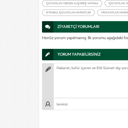
İÇKI SATILAN YERDEN ALIŞVERIŞ YAPMAK
İÇKI SATILAN Y
İSTANBUL IÇKI SATILAN MARKETLER
VISKI SATILAN MARK
ZİYARETÇİ YORUMLARI
Henüz yorum yapılmamış. İlk yorumu aşağıdaki form a
YORUM YAPABİLİRSİNİZ