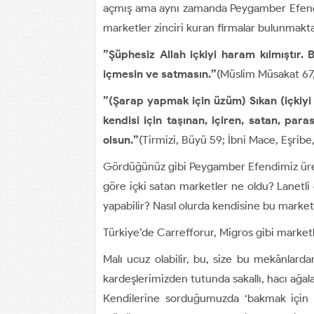
açmış ama aynı zamanda Peygamber Efendi
marketler zinciri kuran firmalar bulunmakta
”Şüphesiz Allah içkiyi haram kılmıştır.
içmesin ve satmasın.”
(Müslim Müsakat 67,
”(Şarap yapmak için üzüm) Sıkan (içkiyi im
kendisi için taşınan, içiren, satan, paras
olsun.”
(Tirmizi, Büyü 59; İbni Mace, Eşribe,
Gördüğünüz gibi Peygamber Efendimiz üreten
göre içki satan marketler ne oldu? Lanetli 
yapabilir? Nasıl olurda kendisine bu marketl
Türkiye’de Carrefforur, Migros gibi marketl
Malı ucuz olabilir, bu, size bu mekânlarda
kardeşlerimizden tutunda sakallı, hacı ağala
Kendilerine sorduğumuzda ‘bakmak için g