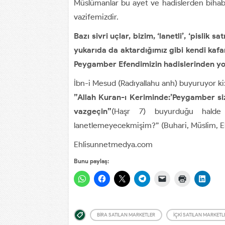
Müslümanlar bu ayet ve hadislerden bihab
vazifemizdir.
Bazı sivri uçlar, bizim, ‘lanetli’, ‘pislik 
yukarıda da aktardığımız gibi kendi kaf
Peygamber Efendimizin hadislerinden yol
İbn-i Mesud (Radıyallahu anh) buyuruyor ki
”Allah Kuran-ı Keriminde:’Peygamber siz
vazgeçin”
(Haşr 7) buyurduğu halde b
lanetlemeyecekmişim?” (Buhari, Müslim, Eb
Ehlisunnetmedya.com
Bunu paylaş:
BIRA SATILAN MARKETLER
İÇKI SATILAN MARKETL