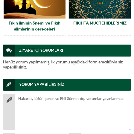
Fıkıh ilminin önemi ve Fıkıh
FIKIHTA MÜCTEHİDLERİMİZ
alimlerinin dereceleri
ZİYARETÇİ YORUMLARI
Henüz yorum yapılmamış. İlk yorumu aşağıdaki form aracılığıyla siz
yapabilirsiniz.
YORUM YAPABİLİRSİNİZ