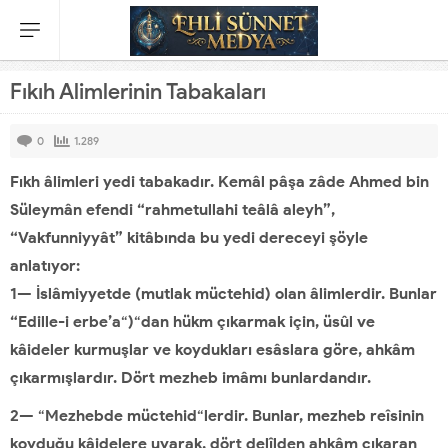
Fıkıh Alimlerinin Tabakaları
0
1.289
Fıkh âlimleri yedi tabakadır. Kemâl pâşa zâde Ahmed bin
Süleymân efendi “rahmetullahi teâlâ aleyh”,
“Vakfunniyyât” kitâbında bu yedi dereceyi şöyle
anlatıyor:
1— İslâmiyyetde (mutlak müctehid) olan âlimlerdir. Bunlar
“Edille-i erbe’a
“
)
“
dan hükm çıkarmak için, üsûl ve
kâideler kurmuşlar ve koydukları esâslara göre, ahkâm
çıkarmışlardır. Dört mezheb imâmı bunlardandır.
2—
“
Mezhebde müctehid
“
lerdir. Bunlar, mezheb reîsinin
koyduğu kâidelere uyarak, dört delîlden ahkâm çıkaran