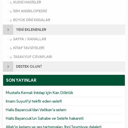
KUDSİ HADİSLER
İSİM ANSİKLOPEDİSİ
BÜYÜK DİNİ KISSALAR
YENİ EKLENENLER
SAYFA / KANALLAR
KİTAP TAVSİYELERİ
TASAVVUF CEVAPLARI
DESTEK OLUN?
SON YAYINLAR
Mustafa Kemal: İnkılap için Kan Döktük
İmam Suyuti’yi tekfir eden selefi
Halis Bayancuk’dan Vatikan’a selam
Halis Bayancuk’un Sahabe ve Selefe hakareti
Allah’ın kelamı ve ses tartışmaları. İbni Teymiyye dalaleti