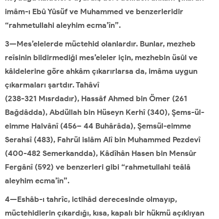
imâm-ı Ebû Yûsüf ve Muhammed ve benzerleridir
“rahmetullahi aleyhim ecma’în”.
3—Mes’elelerde müctehid olanlardır. Bunlar, mezheb
reîsinin bildirmediği mes’eleler için, mezhebin üsûl ve
kâidelerine göre ahkâm çıkarırlarsa da, imâma uygun
çıkarmaları şartdır. Tahâvî
(238-321 Mısrdadır), Hassâf Ahmed bin Ömer (261
Bağdâdda), Abdüllah bin Hüseyn Kerhî (340), Şems-ül-
eimme Halvânî (456– 44 Buhârâda), Şemsül-eimme
Serahsî (483), Fahrül islâm Alî bin Muhammed Pezdevî
(400-482 Semerkandda), Kâdîhân Hasen bin Mensûr
Fergânî (592) ve benzerleri gibi “rahmetullahi teâlâ
aleyhim ecma’în”.
4—Eshâb-ı tahrîc, ictihâd derecesinde olmayıp,
müctehidlerin çıkardığı, kısa, kapalı bir hükmü açıklıyan