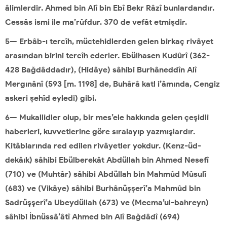
âlimlerdir. Ahmed bin Alî bin Ebî Bekr Râzî bunlardandır.
Cessâs ismi ile ma’rûfdur. 370 de vefât etmişdir.
5— Erbâb-ı tercîh, müctehidlerden gelen birkaç rivâyet
arasından birini tercîh ederler. Ebülhasen Kudûrî (362-
428 Bağdâddadır), (Hidâye) sâhibi Burhâneddîn Alî
Mergınânî (593 [m. 1198] de, Buhârâ katl i’âmında, Cengiz
askeri şehîd eyledi) gibi.
6— Mukallidler olup, bir mes’ele hakkında gelen çeşidli
haberleri, kuvvetlerine göre sıralayıp yazmışlardır.
Kitâblarında red edilen rivâyetler yokdur. (Kenz-üd-
dekâık) sâhibi Ebülberekât Abdüllah bin Ahmed Nesefî
(710) ve (Muhtâr) sâhibi Abdüllah bin Mahmûd Mûsulî
(683) ve (Vikâye) sâhibi Burhânüşşerî’a Mahmûd bin
Sadrüşşerî’a Ubeydüllah (673) ve (Mecma’ul-bahreyn)
sâhibi İbnüssâ’âtî Ahmed bin Alî Bağdâdî (694)