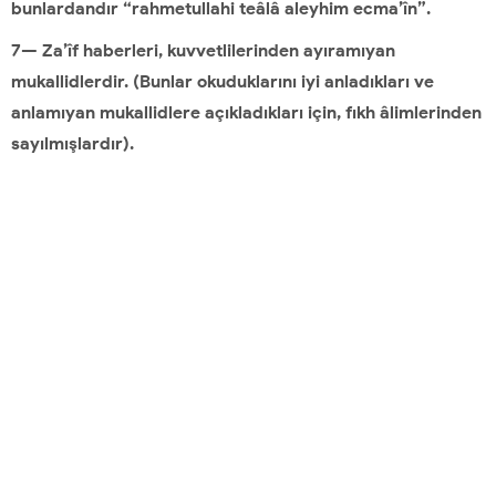
bunlardandır “rahmetullahi teâlâ aleyhim ecma’în”.
7— Za’îf haberleri, kuvvetlilerinden ayıramıyan
mukallidlerdir. (Bunlar okuduklarını iyi anladıkları ve
anlamıyan mukallidlere açıkladıkları için, fıkh âlimlerinden
sayılmışlardır).