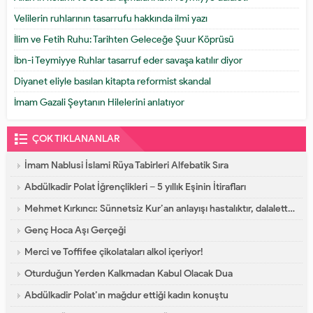
Velilerin ruhlarının tasarrufu hakkında ilmi yazı
İlim ve Fetih Ruhu: Tarihten Geleceğe Şuur Köprüsü
İbn-i Teymiyye Ruhlar tasarruf eder savaşa katılır diyor
Diyanet eliyle basılan kitapta reformist skandal
İmam Gazali Şeytanın Hilelerini anlatıyor
ÇOK TIKLANANLAR
İmam Nablusi İslami Rüya Tabirleri Alfebatik Sıra
Abdülkadir Polat İğrençlikleri – 5 yıllık Eşinin İtirafları
Mehmet Kırkıncı: Sünnetsiz Kur’an anlayışı hastalıktır, dalalettir!
Genç Hoca Aşı Gerçeği
Merci ve Toffifee çikolataları alkol içeriyor!
Oturduğun Yerden Kalkmadan Kabul Olacak Dua
Abdülkadir Polat’ın mağdur ettiği kadın konuştu