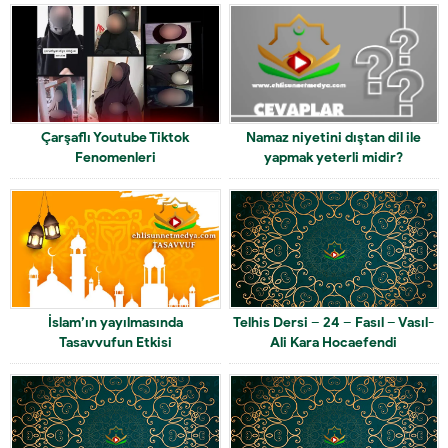
Çarşaflı Youtube Tiktok
Namaz niyetini dıştan dil ile
Fenomenleri
yapmak yeterli midir?
İslam’ın yayılmasında
Telhis Dersi – 24 – Fasıl – Vasıl-
Tasavvufun Etkisi
Ali Kara Hocaefendi