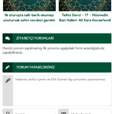
İlk oturuşta salli-barik okumayı
Telhis Dersi – 17 – Müsnedin
unutursak sehiv secdesi gerekir
Bazı Halleri-Ali Kara Hocaefendi
mi?
ZİYARETÇİ YORUMLARI
Henüz yorum yapılmamış. İlk yorumu aşağıdaki form aracılığıyla siz
yapabilirsiniz.
YORUM YAPABİLİRSİNİZ