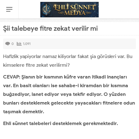
Şii talebeye fitre zekat verilir mi
0
1.091
Hafizlik yapiyorlar namaz kiliyorlar fakat şia görüsleri var. Bu
kimselere fitre zekat verilirmi?
CEVAP: Şianın bir kısmının küfre varan itikadi inançları
var. En basit olanları ise sahabe-i kiramdan bir kısmına
buğzediyor, lanet ediyor veya tekfir ediyor. O yüzden
bunları desteklemek gelecekte yayacakları fitnelere odun
taşımak demektir.
Ehli sünnet talebeleri desteklemek gerekmektedir.