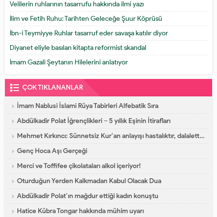
Velilerin ruhlarının tasarrufu hakkında ilmi yazı
İlim ve Fetih Ruhu: Tarihten Geleceğe Şuur Köprüsü
İbn-i Teymiyye Ruhlar tasarruf eder savaşa katılır diyor
Diyanet eliyle basılan kitapta reformist skandal
İmam Gazali Şeytanın Hilelerini anlatıyor
ÇOK TIKLANANLAR
İmam Nablusi İslami Rüya Tabirleri Alfebatik Sıra
Abdülkadir Polat İğrençlikleri – 5 yıllık Eşinin İtirafları
Mehmet Kırkıncı: Sünnetsiz Kur’an anlayışı hastalıktır, dalalettir!
Genç Hoca Aşı Gerçeği
Merci ve Toffifee çikolataları alkol içeriyor!
Oturduğun Yerden Kalkmadan Kabul Olacak Dua
Abdülkadir Polat’ın mağdur ettiği kadın konuştu
Hatice Kübra Tongar hakkında mühim uyarı