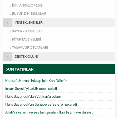
İSİM ANSİKLOPEDİSİ
BÜYÜK DİNİ KISSALAR
YENİ EKLENENLER
SAYFA / KANALLAR
KİTAP TAVSİYELERİ
TASAVVUF CEVAPLARI
DESTEK OLUN?
SON YAYINLAR
Mustafa Kemal: İnkılap için Kan Döktük
İmam Suyuti’yi tekfir eden selefi
Halis Bayancuk’dan Vatikan’a selam
Halis Bayancuk’un Sahabe ve Selefe hakareti
Allah’ın kelamı ve ses tartışmaları. İbni Teymiyye dalaleti