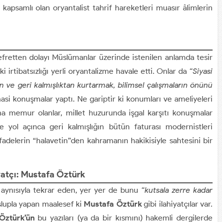
a kapsamlı olan oryantalist tahrif hareketleri muasır âlimlerin
 nefretten dolayı Müslümanlar üzerinde istenilen anlamda tesir
irtibatsızlığı yerli oryantalizme havale etti. Onlar da
“Siyasi
an ve geri kalmışlıktan kurtarmak, bilimsel çalışmaların önünü
masi konuşmalar yaptı. Ne gariptir ki konumları ve ameliyeleri
na memur olanlar, millet huzurunda işgal karşıtı konuşmalar
e yol açınca geri kalmışlığın bütün faturası modernistleri
fadelerin “halavetin”den kahramanın hakikisiyle sahtesini bir
iyatçı: Mustafa Öztürk
ını aynısıyla tekrar eden, yer yer de bunu
“kutsala zerre kadar
slupla yapan maalesef ki
Mustafa Öztürk
gibi ilahiyatçılar var.
Öztürk’ün
bu yazıları (ya da bir kısmını) hakemli dergilerde