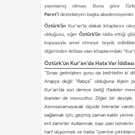
yayınlamış olması. Buna göre Tür
Paret’i
destekleyen başka akademisyenler 
Öztürk’ün
Kur’an’la alakalı kitaplarını ok
olduğunu, eğer
Öztürk’ün
iddia ettiği gib
kopyasıyla amel etmeye teşvik edildikle
diğerinden iktibas olan kitaplarındaki “Kur’
Öztürk’ün Kur’an’da Hata Var İddiası
“Sırası gelmişken şunu da belirtelim ki d
Arapça değil “Rabça” olduğuna ilişkin
Kur’an’da son derece beliğ ifadeler mev
ibareler de mevcuttur. Diğer bir deyişle, 
Azımsanamayacak ölçüde tekrarlar vardır.
sağlamak için, geçmiş zaman kalıbı yerine ş
eril zamirler kullanmak, bazı özel isimler
harf düşürmek ve hatta “üzerine çıktıkları