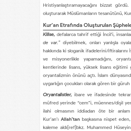
Hristiyanlaştıramayacağını bizzat gördü
oluşturarak Müslümanların tesanütünü, Kur’a
Kur’an Etrafında Oluşturulan Şüphel
Kilise,
defalarca tahrif ettiği İncil’i, insan
de var.”
diyebilmek, onları yanlışla oyala
hakkında ki sloganik ifadelerini/iftiralar
ve misyonerlikle yapamadığını, oryanta
kentlerinde lisans, yüksek lisans eğitimi
oryantalizmin önünü açtı. İslam dünyasınd
uygarlığın çocukları olarak gören bir güruh
Oryantalistler,
ibare ve ifadesinde tekrar
müfred yerinde “cem”i, müennes/dişil yeri
ilahi olmasının iddiadan öte bir anla
Kur’an’ı
Allah’tan
başkasına nispet eden, “
kaleme aldı[ref]bkz. Muhammed Hüseyin, e