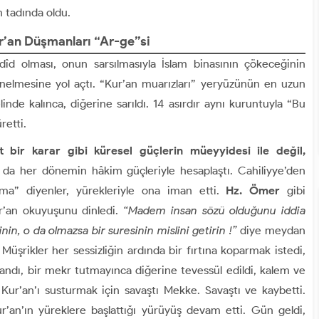
n tadında oldu.
’an Düşmanları “Ar-ge”si
îd olması, onun sarsılmasıyla İslam binasının çökeceğinin
önelmesine yol açtı. “Kur’an muarızları” yeryüzünün en uzun
linde kalınca, diğerine sarıldı. 14 asırdır aynı kuruntuyla “Bu
retti.
it bir karar gibi küresel güçlerin müeyyidesi ile değil,
da her dönemin hâkim güçleriyle hesaplaştı. Cahiliyye’den
urma” diyenler, yürekleriyle ona iman etti.
Hz. Ömer
gibi
’an okuyuşunu dinledi.
“Madem insan sözü olduğunu iddia
in, o da olmazsa bir suresinin mislini getirin !”
diye meydan
Müşrikler her sessizliğin ardında bir fırtına koparmak istedi,
randı, bir mekr tutmayınca diğerine tevessül edildi, kalem ve
 Kur’an’ı susturmak için savaştı Mekke. Savaştı ve kaybetti.
’an’ın yüreklere başlattığı yürüyüş devam etti. Gün geldi,