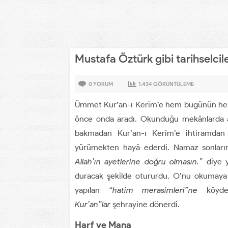
Mustafa Öztürk gibi tarihselcil
0
YORUM
1.434
GÖRÜNTÜLEME
Ümmet Kur’an-ı Kerim’e hem bugünün hem de
önce onda aradı. Okunduğu mekânlarda ab
bakmadan Kur’an-ı Kerim’e ihtiramdan 
yürümekten hayâ ederdi. Namaz sonların
Allah’ın ayetlerine doğru olmasın.”
diye ya
duracak şekilde otururdu. O’nu okumaya 
yapılan
“hatim merasimleri”ne
köyden
Kur’an”lar
şehrayine dönerdi.
Harf ve Mana