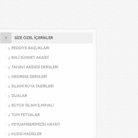
SİZE ÖZEL İÇERİKLER
REDDİYE BAŞLIKLARI
EHLİ SÜNNET AKAİDİ
TAHAVİ AKİDESİ DERSLERİ
MEDRESE DERSLERİ
İSLAMİ RÜYA TABİRLERİ
DUALAR
BÜYÜK İSLAM İLMİHALİ
TÜM FETVALAR
PEYGAMBERİMİZİN HAYATI
KUDSİ HADİSLER