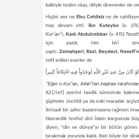
kalbiyle teslim olup, diliyle direnenler de 
Hiçbir asır ne
Ebu Cehilsiz
ne de cahiliyyes
hep devam etti.
İbn Kuteybe
(v. 27
Kur’an”ı
,
Kadı Abdulcebbar
(v. 415)
Tenzih
için yazdı. Her biri zındık
yaptı.
Zemahşeri
,
Razi
,
Beydavi
,
Nesefi’n
telif edilen eserler de
وَلَوْ كَانَ مِنْ عِندِ غَيْرِ اللّهِ لَوَجَدُواْ فِيهِ اخْتِلاَفاً كَثِيراً
“Eğer o Kur’an, Allah’tan başkası tarafından
82.[/ref] ayetini tasdik sürecinde kaleme
şüpheler üretildi ya da eski marazlar arşiv
iktisadi bir zafer kazanmasına rağmen im
Nasranilik tevhid dini İslam karşısında bü
diyen, “din ve dünya”yı bir bütün gören 
bırakmak zorunda kaldı. Batı böyle bir dinle