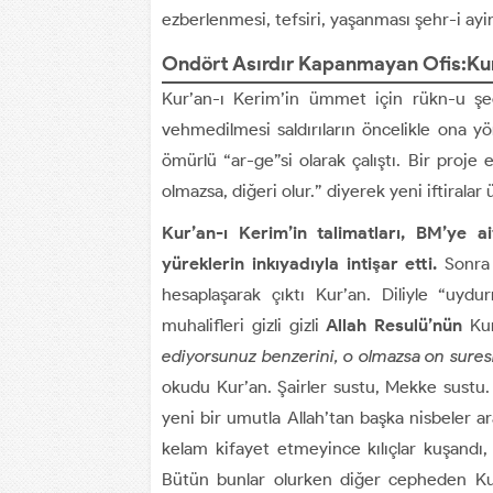
ezberlenmesi, tefsiri, yaşanması şehr-i ayi
Ondört Asırdır Kapanmayan Ofis:Kur
Kur’an-ı Kerim’in ümmet için rükn-u şed
vehmedilmesi saldırıların öncelikle ona y
ömürlü “ar-ge”si olarak çalıştı. Bir proje e
olmazsa, diğeri olur.” diyerek yeni iftiralar ü
Kur’an-ı Kerim’in talimatları, BM’ye a
yüreklerin inkıyadıyla intişar etti.
Sonra 
hesaplaşarak çıktı Kur’an. Diliyle “uyd
muhalifleri gizli gizli
Allah Resulü’nün
Kur
ediyorsunuz benzerini, o olmazsa on suresin
okudu Kur’an. Şairler sustu, Mekke sustu. 
yeni bir umutla Allah’tan başka nisbeler a
kelam kifayet etmeyince kılıçlar kuşandı,
Bütün bunlar olurken diğer cepheden Kur