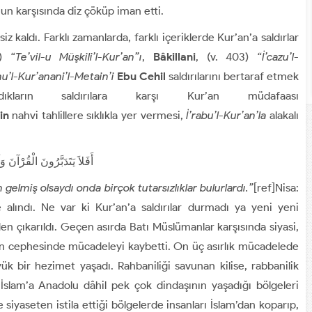
onun karşısında diz çöküp iman etti.
iz kaldı. Farklı zamanlarda, farklı içeriklerde Kur’an’a saldırlar
6)
“Te’vil-u Müşkili’l-Kur’an”ı
,
Bâkillani
, (v. 403)
“İ’cazu’l-
u’l-Kur’anani’l-Metain’i
Ebu Cehil
saldırılarını bertaraf etmek
ların saldırılara karşı Kur’an müdafaası
in
nahvi tahlillere sıklıkla yer vermesi,
İ’rabu’l-Kur’an’la
alakalı
أَفَلاَ يَتَدَبَّرُونَ الْقُرْآنَ 
 gelmiş olsaydı onda birçok tutarsızlıklar bulurlardı.”
[ref]Nisa:
 alındı. Ne var ki Kur’an’a saldırılar durmadı ya yeni yeni
den çıkarıldı. Geçen asırda Batı Müslümanlar karşısında siyasi,
an cephesinde mücadeleyi kaybetti. On üç asırlık mücadelede
yük bir hezimet yaşadı. Rahbaniliği savunan kilise, rabbanilik
İslam’a Anadolu dâhil pek çok dindaşının yaşadığı bölgeleri
 siyaseten istila ettiği bölgelerde insanları İslam’dan koparıp,