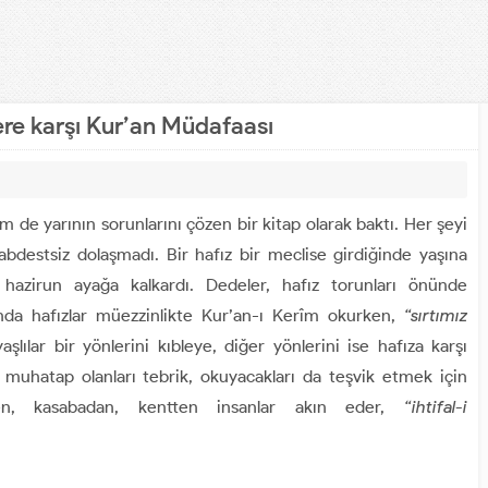
ere karşı Kur’an Müdafaası
 yarının sorunlarını çözen bir kitap olarak baktı. Her şeyi
destsiz dolaşmadı. Bir hafız bir meclise girdiğinde yaşına
hazirun ayağa kalkardı. Dedeler, hafız torunları önünde
da hafızlar müezzinlikte Kur’an-ı Kerîm okurken,
“sırtımız
şlılar bir yönlerini kıbleye, diğer yönlerini ise hafıza karşı
muhatap olanları tebrik, okuyacakları da teşvik etmek için
, kasabadan, kentten insanlar akın eder,
“ihtifal-i