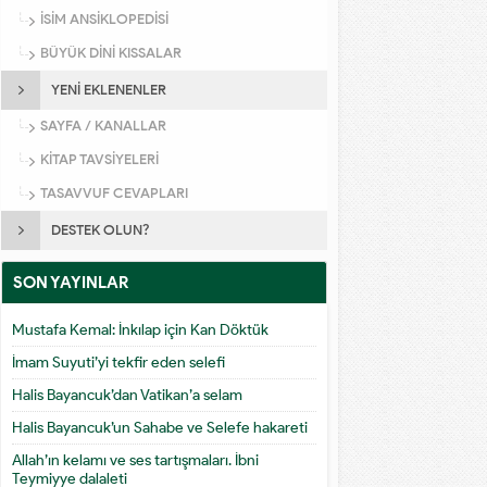
İSİM ANSİKLOPEDİSİ
BÜYÜK DİNİ KISSALAR
YENİ EKLENENLER
SAYFA / KANALLAR
KİTAP TAVSİYELERİ
TASAVVUF CEVAPLARI
DESTEK OLUN?
SON YAYINLAR
Mustafa Kemal: İnkılap için Kan Döktük
İmam Suyuti’yi tekfir eden selefi
Halis Bayancuk’dan Vatikan’a selam
Halis Bayancuk’un Sahabe ve Selefe hakareti
Allah’ın kelamı ve ses tartışmaları. İbni
Teymiyye dalaleti