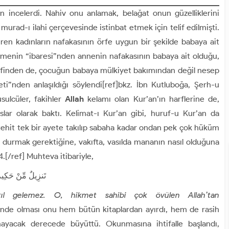
en incelerdi. Nahiv onu anlamak, belağat onun güzelliklerini
murad-ı ilahi çerçevesinde istinbat etmek için telif edilmişti.
n kadınların nafakasının örfe uygun bir şekilde babaya ait
rimenin “ibaresi”nden annenin nafakasının babaya ait olduğu,
ti”nden anlaşıldığı söylendi[ref]bkz. İbn Kutluboğa, Şerh-u
usulcüler, fakihler
Allah
kelamı olan Kur’an’ın harflerine de,
slar olarak baktı. Kelimat-ı Kur’an gibi, huruf-u Kur’an da
çtehit tek bir ayete takılıp sabaha kadar ondan pek çok hüküm
durmak gerektiğine, vakıfta, vasılda mananın nasıl olduğuna
4.[/ref] Muhteva itibariyle,
تَنزِيلٌ مِّنْ حَكِيمٍ
l gelemez. O, hikmet sahibi çok övülen Allah’tan
etinde olması onu hem bütün kitaplardan ayırdı, hem de rasih
mayacak derecede büyüttü. Okunmasına ihtifalle başlandı,