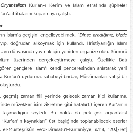
.
Oryantalizm
Kur’an-ı Kerim ve İslam etrafında şüpheler
n’a ittibalarını koparmaya çalıştı.
er
ların İslam’a geçişini engelleyebilmek,
“Dinse aradığınız, bizde
yıp, doğrudan alıkoymak için kullandı. Hristiyanlığın İslam
ını İslam dünyasında yaymak için yeniden organize oldu. Sömürü
lizm üzerinden gerçekleştirmeye çalıştı. Özellikle Batı
 gören gençlere İslam’ı kendi penceresinden anlatarak yerli
a Kur’an’ı uydurma, sahabeyi barbar, Müslümanları vahşi bir
 oluşturdu.
, geçmiş zaman fiili yerinde gelecek zaman kipi kullanma,
nde müzekker isim zikretme gibi hatalar(!) içeren Kur’an’ın
m taşımadığını söyledi. Bu nokta da pek çok oryantalist
Kur’an’ın kaynakları” üst başlığında toplanabilecek eserler
l-Musteşrikûn ve’d-Dirasatu’l-Kur’aniyye, s.118, 120.[/ref]