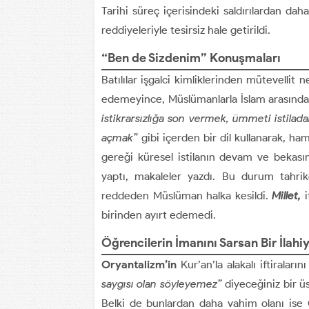
Tarihi süreç içerisindeki saldırılardan dah
reddiyeleriyle tesirsiz hale getirildi.
“Ben de Sizdenim” Konuşmaları
Batılılar işgalci kimliklerinden mütevellit
edemeyince, Müslümanlarla İslam arasındaki 
istikrarsızlığa son vermek, ümmeti istilad
açmak”
gibi içerden bir dil kullanarak, ha
gereği küresel istilanın devam ve bekası
yaptı, makaleler yazdı. Bu durum tahrik
reddeden Müslüman halka kesildi.
Millet,
i
birinden ayırt edemedi.
Öğrencilerin İmanını Sarsan Bir İlah
Oryantalizm’in
Kur’an’la alakalı iftiralar
saygısı olan söyleyemez”
diyeceğiniz bir ü
Belki de bunlardan daha vahim olanı ise