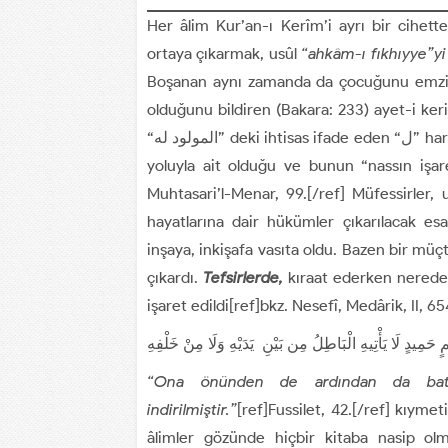
Her âlim Kur’an-ı Kerîm’i ayrı bir cihett
ortaya çıkarmak, usûl
“ahkâm-ı fıkhıyye”yi
Boşanan aynı zamanda da çocuğunu emzire
olduğunu bildiren (Bakara: 233) ayet-i ke
“المولود له” deki ihtisas ifade eden “ل” harfinden de, çocuğun babaya mülkiyet bakımından değil nesep
yoluyla ait olduğu ve bunun “nassın işare
Muhtasari’l-Menar, 99.[/ref] Müfessirler, 
hayatlarına dair hükümler çıkarılacak esa
inşaya, inkişafa vasıta oldu. Bazen bir mü
çıkardı.
Tefsirlerde,
kıraat ederken nerede 
işaret edildi[ref]bkz. Nesefî, Medârik, II, 65
 حَمِيدٍ لَا يَأْتِيهِ الْبَاطِلُ مِن بَيْنِ يَدَيْهِ وَلَا مِنْ خَلْفِهِ
“Ona önünden de ardından da batı
indirilmiştir.”
[ref]Fussilet, 42.[/ref] kıym
âlimler gözünde hiçbir kitaba nasip ol