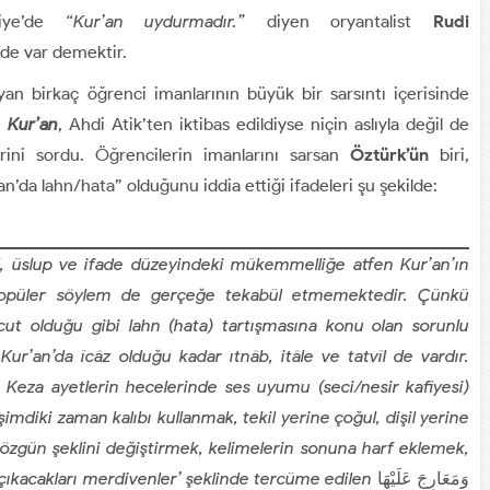
kiye’de
“Kur’an uydurmadır.”
diyen oryantalist
Rudi
de var demektir.
uyan birkaç öğrenci imanlarının büyük bir sarsıntı içerisinde
i
Kur’an
, Ahdi Atik’ten iktibas edildiyse niçin aslıyla değil de
rini sordu. Öğrencilerin imanlarını sarsan
Öztürk’ün
biri,
an’da lahn/hata” olduğunu iddia ettiği ifadeleri şu şekilde:
il, üslup ve ifade düzeyindeki mükemmelliğe atfen Kur’an’ın
 popüler söylem de gerçeğe tekabül etmemektedir. Çünkü
cut olduğu gibi lahn (hata) tartışmasına konu olan sorunlu
Kur’an’da îcâz olduğu kadar ıtnâb, itâle ve tatvîl de vardır.
 Keza ayetlerin hecelerinde ses uyumu (seci/nesir kafiyesi)
imdiki zaman kalıbı kullanmak, tekil yerine çoğul, dişil yerine
in özgün şeklini değiştirmek, kelimelerin sonuna harf eklemek,
/çıkacakları merdivenler’ şeklinde tercüme edilen
وَمَعَارِجَ عَلَيْهَا