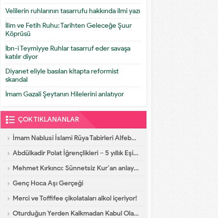
Velilerin ruhlarının tasarrufu hakkında ilmi yazı
İlim ve Fetih Ruhu: Tarihten Geleceğe Şuur
Köprüsü
İbn-i Teymiyye Ruhlar tasarruf eder savaşa
katılır diyor
Diyanet eliyle basılan kitapta reformist
skandal
İmam Gazali Şeytanın Hilelerini anlatıyor
ÇOK TIKLANANLAR
İmam Nablusi İslami Rüya Tabirleri Alfebatik Sıra
Abdülkadir Polat İğrençlikleri – 5 yıllık Eşinin İtirafları
Mehmet Kırkıncı: Sünnetsiz Kur’an anlayışı hastalıktır, dalalettir!
Genç Hoca Aşı Gerçeği
Merci ve Toffifee çikolataları alkol içeriyor!
Oturduğun Yerden Kalkmadan Kabul Olacak Dua