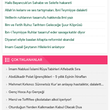
Halis Bayancuk’un Sahabe ve Selefe hakareti
Allah’ın kelamı ve ses tartışmaları. İbni Teymiyye dalaleti
Velilerin ruhlarının tasarrufu hakkında ilmi yazı
İlim ve Fetih Ruhu: Tarihten Geleceğe Şuur Köprüsü
İbn-i Teymiyye Ruhlar tasarruf eder savaşa katılır diyor
Diyanet eliyle basılan kitapta reformist skandal
İmam Gazali Şeytanın Hilelerini anlatıyor
ÇOK TIKLANANLAR
İmam Nablusi İslami Rüya Tabirleri Alfebatik Sıra
Abdülkadir Polat İğrençlikleri – 5 yıllık Eşinin İtirafları
Mehmet Kırkıncı: Sünnetsiz Kur’an anlayışı hastalıktır, dalalettir!
Genç Hoca Aşı Gerçeği
Merci ve Toffifee çikolataları alkol içeriyor!
Oturduğun Yerden Kalkmadan Kabul Olacak Dua