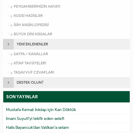
PEYGAMBERİMİZİN HAYATI
KUDSİ HADİSLER
İSİM ANSİKLOPEDİSİ
BÜYÜK DİNİ KISSALAR
YENİ EKLENENLER
SAYFA / KANALLAR
KİTAP TAVSİYELERİ
TASAVVUF CEVAPLARI
DESTEK OLUN?
SON YAYINLAR
Mustafa Kemal: İnkılap için Kan Döktük
İmam Suyuti’yi tekfir eden selefi
Halis Bayancuk’dan Vatikan’a selam