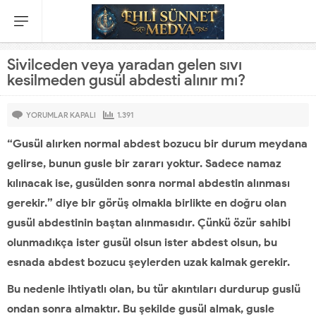
Sivilceden veya yaradan gelen sıvı
kesilmeden gusül abdesti alınır mı?
YORUMLAR KAPALI
1.391
“Gusül alırken normal abdest bozucu bir durum meydana
gelirse, bunun gusle bir zararı yoktur. Sadece namaz
kılınacak ise, gusülden sonra normal abdestin alınması
gerekir.” diye bir görüş olmakla birlikte en doğru olan
gusül abdestinin baştan alınmasıdır. Çünkü özür sahibi
olunmadıkça ister gusül olsun ister abdest olsun, bu
esnada abdest bozucu şeylerden uzak kalmak gerekir.
Bu nedenle ihtiyatlı olan, bu tür akıntıları durdurup guslü
ondan sonra almaktır. Bu şekilde gusül almak, gusle