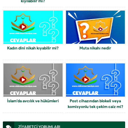
kıyılabilir mi?
Kadın dini nikah kıyabilir mi?
Muta nikahı nedir
İslam’da avcılık ve hükümleri
Post cihazından blokeli veya
komisyonlu tek çekim caiz mi?
ZİYARETÇİ YORUMLARI