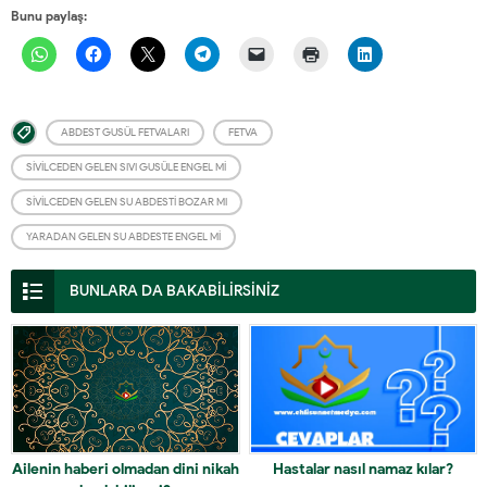
Bunu paylaş:
ABDEST GUSÜL FETVALARI
FETVA
SIVILCEDEN GELEN SIVI GUSÜLE ENGEL MI
SIVILCEDEN GELEN SU ABDESTI BOZAR MI
YARADAN GELEN SU ABDESTE ENGEL MI
BUNLARA DA BAKABİLİRSİNİZ
Ailenin haberi olmadan dini nikah
Hastalar nasıl namaz kılar?