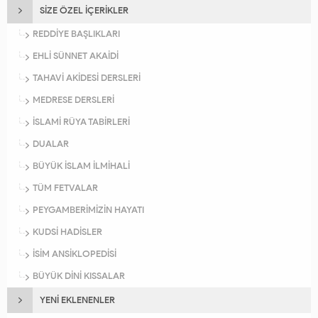
SİZE ÖZEL İÇERİKLER
REDDİYE BAŞLIKLARI
EHLİ SÜNNET AKAİDİ
TAHAVİ AKİDESİ DERSLERİ
MEDRESE DERSLERİ
İSLAMİ RÜYA TABİRLERİ
DUALAR
BÜYÜK İSLAM İLMİHALİ
TÜM FETVALAR
PEYGAMBERİMİZİN HAYATI
KUDSİ HADİSLER
İSİM ANSİKLOPEDİSİ
BÜYÜK DİNİ KISSALAR
YENİ EKLENENLER