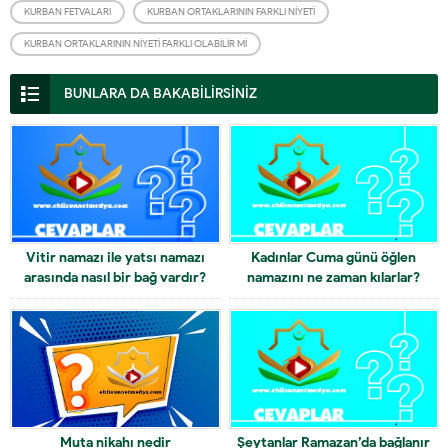
KURBAN FETVALARI
KURBAN ORTAKLARININ FARKLI NIYETI
KURBAN ORTAKLARININ NIYETI FARKLI OLABILIR MI
BUNLARA DA BAKABİLİRSİNİZ
Vitir namazı ile yatsı namazı
Kadınlar Cuma günü öğlen
arasında nasıl bir bağ vardır?
namazını ne zaman kılarlar?
Muta nikahı nedir
Şeytanlar Ramazan’da bağlanır