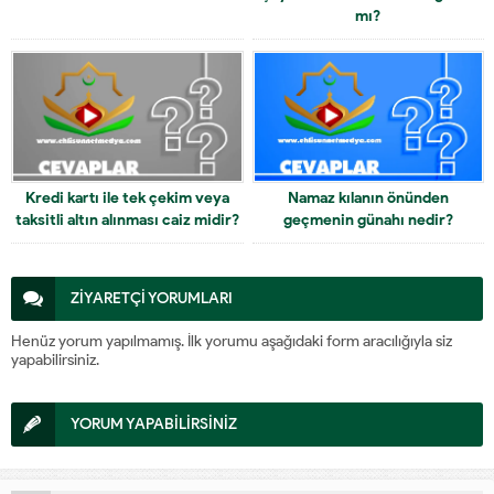
mı?
Kredi kartı ile tek çekim veya
Namaz kılanın önünden
taksitli altın alınması caiz midir?
geçmenin günahı nedir?
ZİYARETÇİ YORUMLARI
Henüz yorum yapılmamış. İlk yorumu aşağıdaki form aracılığıyla siz
yapabilirsiniz.
YORUM YAPABİLİRSİNİZ