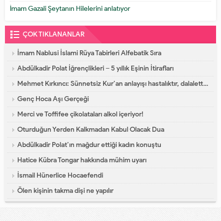
İmam Gazali Şeytanın Hilelerini anlatıyor
ÇOK TIKLANANLAR
İmam Nablusi İslami Rüya Tabirleri Alfebatik Sıra
Abdülkadir Polat İğrençlikleri – 5 yıllık Eşinin İtirafları
Mehmet Kırkıncı: Sünnetsiz Kur’an anlayışı hastalıktır, dalalettir!
Genç Hoca Aşı Gerçeği
Merci ve Toffifee çikolataları alkol içeriyor!
Oturduğun Yerden Kalkmadan Kabul Olacak Dua
Abdülkadir Polat’ın mağdur ettiği kadın konuştu
Hatice Kübra Tongar hakkında mühim uyarı
İsmail Hünerlice Hocaefendi
Ölen kişinin takma dişi ne yapılır