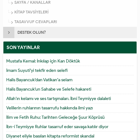
SAYFA / KANALLAR
KİTAP TAVSİYELERİ
TASAVVUF CEVAPLARI
DESTEK OLUN?
SON YAYINLAR
Mustafa Kemal: İnkılap için Kan Döktük
İmam Suyuti’yi tekfir eden selefi
Halis Bayancuk’dan Vatikan’a selam
Halis Bayancuk’un Sahabe ve Selefe hakareti
Allah’ın kelamı ve ses tartışmaları. İbni Teymiyye dalaleti
Velilerin ruhlarının tasarrufu hakkında ilmi yazı
İlim ve Fetih Ruhu: Tarihten Geleceğe Şuur Köprüsü
İbn-i Teymiyye Ruhlar tasarruf eder savaşa katılır diyor
Diyanet eliyle basılan kitapta reformist skandal