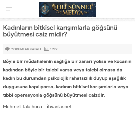
Kadınların bitkisel karışımlarla göğsünü
büyütmesi caiz midir?
YORUMLAR KAPALI
1.222
Böyle bir müdahalenin sağlığa bir zararı yoksa ve kocanın
kadından böyle bir talebi varsa veya talebi olmasa da
kadın bu durumdan psikolojik rahatsızlık duyup aşağılık
duygusuna kapılıyorsa, kadının bitkisel karışımlarla veya
tıbbi operasyonla göğsünü büyütmesi caizdir.
Mehmet Talu hoca – ihvanlar.net