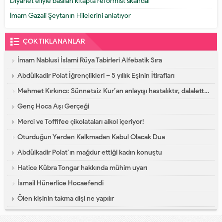
Diyanet eliyle basılan kitapta reformist skandal
İmam Gazali Şeytanın Hilelerini anlatıyor
ÇOK TIKLANANLAR
İmam Nablusi İslami Rüya Tabirleri Alfebatik Sıra
Abdülkadir Polat İğrençlikleri – 5 yıllık Eşinin İtirafları
Mehmet Kırkıncı: Sünnetsiz Kur’an anlayışı hastalıktır, dalalettir!
Genç Hoca Aşı Gerçeği
Merci ve Toffifee çikolataları alkol içeriyor!
Oturduğun Yerden Kalkmadan Kabul Olacak Dua
Abdülkadir Polat’ın mağdur ettiği kadın konuştu
Hatice Kübra Tongar hakkında mühim uyarı
İsmail Hünerlice Hocaefendi
Ölen kişinin takma dişi ne yapılır