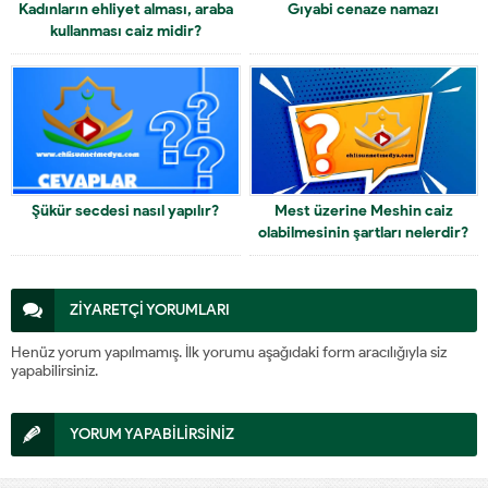
Kadınların ehliyet alması, araba
Gıyabi cenaze namazı
kullanması caiz midir?
Şükür secdesi nasıl yapılır?
Mest üzerine Meshin caiz
olabilmesinin şartları nelerdir?
ZİYARETÇİ YORUMLARI
Henüz yorum yapılmamış. İlk yorumu aşağıdaki form aracılığıyla siz
yapabilirsiniz.
YORUM YAPABİLİRSİNİZ