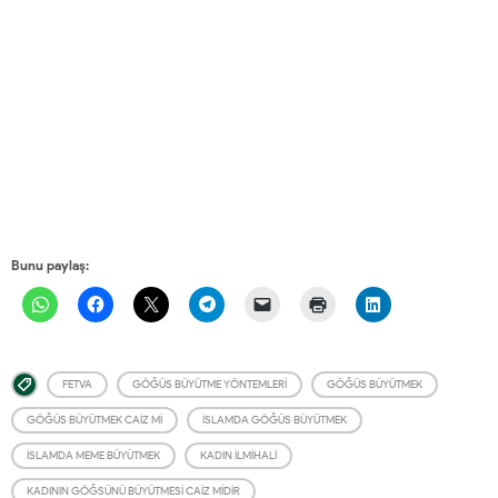
Bunu paylaş:
FETVA
GÖĞÜS BÜYÜTME YÖNTEMLERI
GÖĞÜS BÜYÜTMEK
GÖĞÜS BÜYÜTMEK CAIZ MI
İSLAMDA GÖĞÜS BÜYÜTMEK
İSLAMDA MEME BÜYÜTMEK
KADIN İLMIHALI
KADININ GÖĞSÜNÜ BÜYÜTMESI CAIZ MIDIR