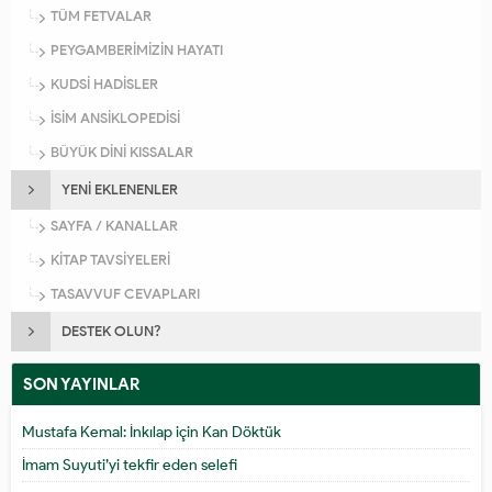
TÜM FETVALAR
PEYGAMBERİMİZİN HAYATI
KUDSİ HADİSLER
İSİM ANSİKLOPEDİSİ
BÜYÜK DİNİ KISSALAR
YENİ EKLENENLER
SAYFA / KANALLAR
KİTAP TAVSİYELERİ
TASAVVUF CEVAPLARI
DESTEK OLUN?
SON YAYINLAR
Mustafa Kemal: İnkılap için Kan Döktük
İmam Suyuti’yi tekfir eden selefi