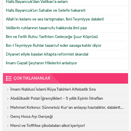
Halis Bayancuk’dan Vatikan’a selam
Halis Bayancuk’un Sahabe ve Selefe hakareti
Allah’ın kelamı ve ses tartışmaları. İbni Teymiyye dalaleti
Velilerin ruhlarının tasarrufu hakkında ilmi yazı
İlim ve Fetih Ruhu: Tarihten Geleceğe Şuur Köprüsü
İbn-i Teymiyye Ruhlar tasarruf eder savaşa katılır diyor
Diyanet eliyle basılan kitapta reformist skandal
İmam Gazali Şeytanın Hilelerini anlatıyor
ÇOK TIKLANANLAR
İmam Nablusi İslami Rüya Tabirleri Alfebatik Sıra
Abdülkadir Polat İğrençlikleri – 5 yıllık Eşinin İtirafları
Mehmet Kırkıncı: Sünnetsiz Kur’an anlayışı hastalıktır, dalalettir!
Genç Hoca Aşı Gerçeği
Merci ve Toffifee çikolataları alkol içeriyor!