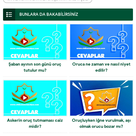
BUNLARA DA BAKABİLİRSİNİZ
Şaban ayının son günü oruç
Oruca ne zaman ve nasıl niyet
tutulur mu?
edilir?
Askerin oruç tutmaması caiz
Oruçluyken iğne vurulmak, aşı
midir?
olmak orucu bozar mı?