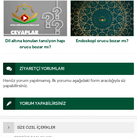
Dil altına konulan tansiyon hapı
Endoskopi orucu bozar mı?
orucu bozar mı?
ZİYARETÇİ YORUMLARI
Henüz yorum yapılmamış. İlk yorumu aşağıdaki form aracılığıyla siz
yapabilirsiniz.
YORUM YAPABİLİRSİNİZ
SİZE ÖZEL İÇERİKLER