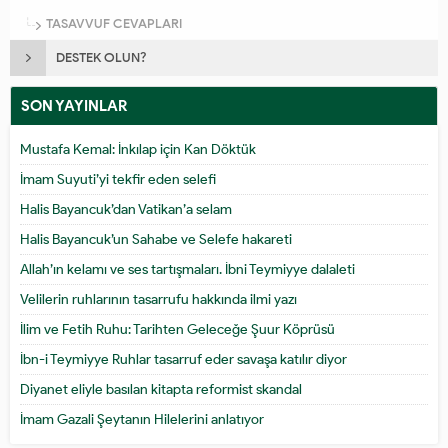
TASAVVUF CEVAPLARI
DESTEK OLUN?
SON YAYINLAR
Mustafa Kemal: İnkılap için Kan Döktük
İmam Suyuti’yi tekfir eden selefi
Halis Bayancuk’dan Vatikan’a selam
Halis Bayancuk’un Sahabe ve Selefe hakareti
Allah’ın kelamı ve ses tartışmaları. İbni Teymiyye dalaleti
Velilerin ruhlarının tasarrufu hakkında ilmi yazı
İlim ve Fetih Ruhu: Tarihten Geleceğe Şuur Köprüsü
İbn-i Teymiyye Ruhlar tasarruf eder savaşa katılır diyor
Diyanet eliyle basılan kitapta reformist skandal
İmam Gazali Şeytanın Hilelerini anlatıyor