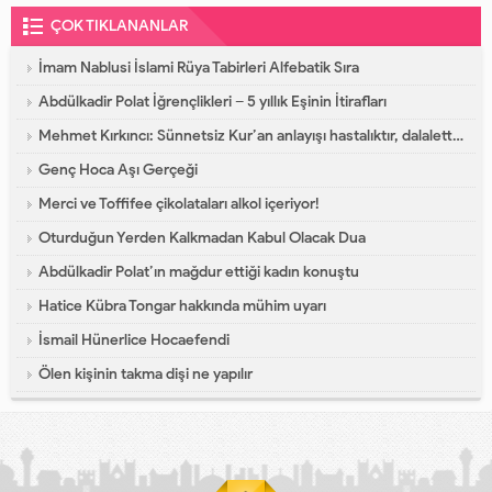
ÇOK TIKLANANLAR
İmam Nablusi İslami Rüya Tabirleri Alfebatik Sıra
Abdülkadir Polat İğrençlikleri – 5 yıllık Eşinin İtirafları
Mehmet Kırkıncı: Sünnetsiz Kur’an anlayışı hastalıktır, dalalettir!
Genç Hoca Aşı Gerçeği
Merci ve Toffifee çikolataları alkol içeriyor!
Oturduğun Yerden Kalkmadan Kabul Olacak Dua
Abdülkadir Polat’ın mağdur ettiği kadın konuştu
Hatice Kübra Tongar hakkında mühim uyarı
İsmail Hünerlice Hocaefendi
Ölen kişinin takma dişi ne yapılır