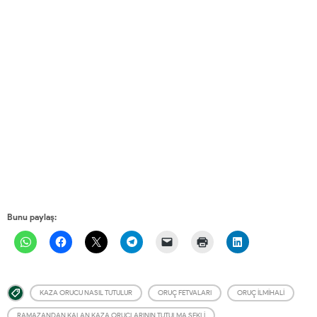
Bunu paylaş:
KAZA ORUCU NASIL TUTULUR
ORUÇ FETVALARI
ORUÇ İLMIHALI
RAMAZANDAN KALAN KAZA ORUÇLARININ TUTULMA ŞEKLI