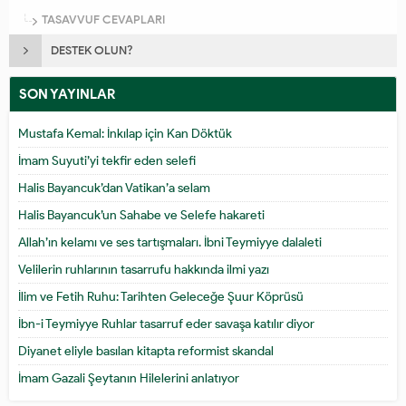
TASAVVUF CEVAPLARI
DESTEK OLUN?
SON YAYINLAR
Mustafa Kemal: İnkılap için Kan Döktük
İmam Suyuti’yi tekfir eden selefi
Halis Bayancuk’dan Vatikan’a selam
Halis Bayancuk’un Sahabe ve Selefe hakareti
Allah’ın kelamı ve ses tartışmaları. İbni Teymiyye dalaleti
Velilerin ruhlarının tasarrufu hakkında ilmi yazı
İlim ve Fetih Ruhu: Tarihten Geleceğe Şuur Köprüsü
İbn-i Teymiyye Ruhlar tasarruf eder savaşa katılır diyor
Diyanet eliyle basılan kitapta reformist skandal
İmam Gazali Şeytanın Hilelerini anlatıyor