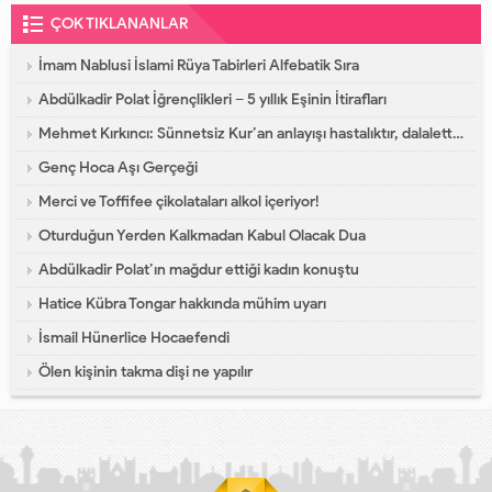
ÇOK TIKLANANLAR
İmam Nablusi İslami Rüya Tabirleri Alfebatik Sıra
Abdülkadir Polat İğrençlikleri – 5 yıllık Eşinin İtirafları
Mehmet Kırkıncı: Sünnetsiz Kur’an anlayışı hastalıktır, dalalettir!
Genç Hoca Aşı Gerçeği
Merci ve Toffifee çikolataları alkol içeriyor!
Oturduğun Yerden Kalkmadan Kabul Olacak Dua
Abdülkadir Polat’ın mağdur ettiği kadın konuştu
Hatice Kübra Tongar hakkında mühim uyarı
İsmail Hünerlice Hocaefendi
Ölen kişinin takma dişi ne yapılır