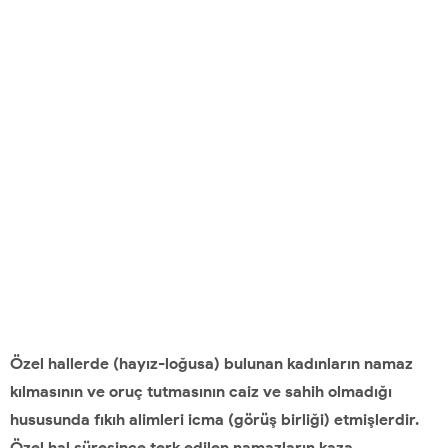
Özel hallerde (hayız-loğusa) bulunan kadınların namaz
kılmasının ve oruç tutmasının caiz ve sahih olmadığı
hususunda fıkıh alimleri icma (görüş birliği) etmişlerdir.
Özel hal süresince terk edilen namazların kaza