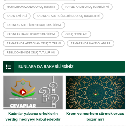
HAYIRLI RAMAZANDA ORUÇ TUTAR MI
HAYIZLI KADIN ORUÇ TUTABILIR MI
KADIN İLMIHALI
KADINLAR ADET GÜNLERINDE ORUÇ TUTABILIR MI
KADINLAR ADETLIYKEN ORUÇ TUTABILIR MI
KADINLAR HAYIZLI ORUÇ TUTABILIR MI
ORUÇ FETVALARI
RAMAZANDA ADET OLAN ORUÇ TUTAR MI
RAMAZANDA HAYIR OLANLAR
REGL DÖNEMINDE ORUÇ TUTULUR MU
BUNLARA DA BAKABİLİRSİNİZ
Kadınlar yabancı erkeklerin
Krem ve merhem sürmek orucu
verdiği hediyeyi kabul edebilir
bozar mı?
mi?