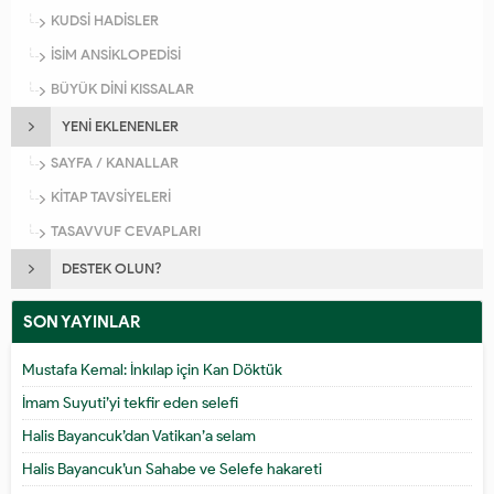
KUDSİ HADİSLER
İSİM ANSİKLOPEDİSİ
BÜYÜK DİNİ KISSALAR
YENİ EKLENENLER
SAYFA / KANALLAR
KİTAP TAVSİYELERİ
TASAVVUF CEVAPLARI
DESTEK OLUN?
SON YAYINLAR
Mustafa Kemal: İnkılap için Kan Döktük
İmam Suyuti’yi tekfir eden selefi
Halis Bayancuk’dan Vatikan’a selam
Halis Bayancuk’un Sahabe ve Selefe hakareti