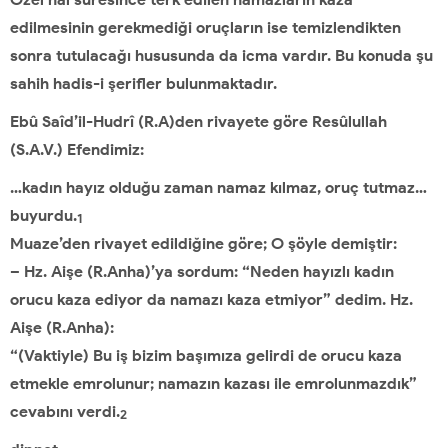
edilmesinin gerekmediği oruçların ise temizlendikten
sonra tutulacağı hususunda da icma vardır. Bu konuda şu
sahih hadis-i şerifler bulunmaktadır.
Ebû Saîd’il-Hudrî (R.A)den rivayete göre Resûlullah
(S.A.V.) Efendimiz:
…kadın hayız olduğu zaman namaz kılmaz, oruç tutmaz…
buyurdu.
1
Muaze’den rivayet edildiğine göre; O şöyle demiştir:
– Hz. Aişe (R.Anha)’ya sordum: “Neden hayızlı kadın
orucu kaza ediyor da namazı kaza etmiyor” dedim. Hz.
Aişe (R.Anha):
“(Vaktiyle) Bu iş bizim başımıza gelirdi de orucu kaza
etmekle emrolunur; namazın kazası ile emrolunmazdık”
cevabını verdi.
2