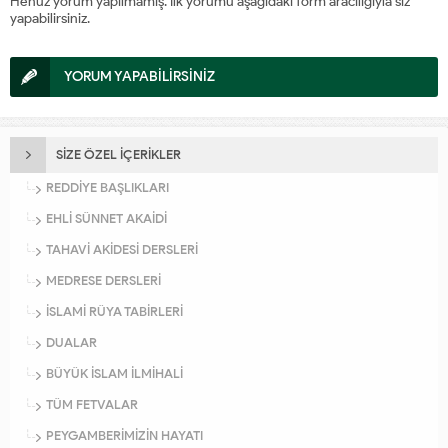
Henüz yorum yapılmamış. İlk yorumu aşağıdaki form aracılığıyla siz
yapabilirsiniz.
YORUM YAPABİLİRSİNİZ
SİZE ÖZEL İÇERİKLER
REDDİYE BAŞLIKLARI
EHLİ SÜNNET AKAİDİ
TAHAVİ AKİDESİ DERSLERİ
MEDRESE DERSLERİ
İSLAMİ RÜYA TABİRLERİ
DUALAR
BÜYÜK İSLAM İLMİHALİ
TÜM FETVALAR
PEYGAMBERİMİZİN HAYATI