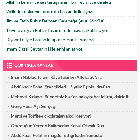
Allah’ın kelamı ve ses tartışmaları. İbni Teymiyye dalaleti
Velilerin ruhlarının tasarrufu hakkında ilmi yazı
İlim ve Fetih Ruhu: Tarihten Geleceğe Şuur Köprüsü
İbn-i Teymiyye Ruhlar tasarruf eder savaşa katılır diyor
Diyanet eliyle basılan kitapta reformist skandal
İmam Gazali Şeytanın Hilelerini anlatıyor
ÇOK TIKLANANLAR
İmam Nablusi İslami Rüya Tabirleri Alfebatik Sıra
Abdülkadir Polat İğrençlikleri – 5 yıllık Eşinin İtirafları
Mehmet Kırkıncı: Sünnetsiz Kur’an anlayışı hastalıktır, dalalettir!
Genç Hoca Aşı Gerçeği
Merci ve Toffifee çikolataları alkol içeriyor!
Oturduğun Yerden Kalkmadan Kabul Olacak Dua
Abdülkadir Polat’ın mağdur ettiği kadın konuştu