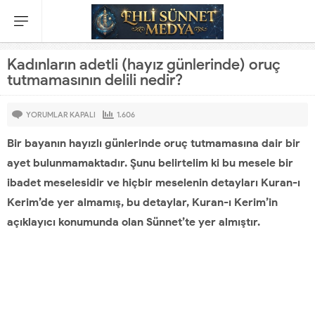
Kadınların adetli (hayız günlerinde) oruç
tutmamasının delili nedir?
KADINLARIN
YORUMLAR KAPALI
1.606
ADETLI
Bir bayanın hayızlı günlerinde oruç tutmamasına dair bir
(HAYIZ
GÜNLERINDE)
ayet bulunmamaktadır. Şunu belirtelim ki bu mesele bir
ORUÇ
ibadet meselesidir ve hiçbir meselenin detayları Kuran-ı
TUTMAMASININ
DELILI
Kerim’de yer almamış, bu detaylar, Kuran-ı Kerim’in
NEDIR?
açıklayıcı konumunda olan Sünnet’te yer almıştır.
IÇIN