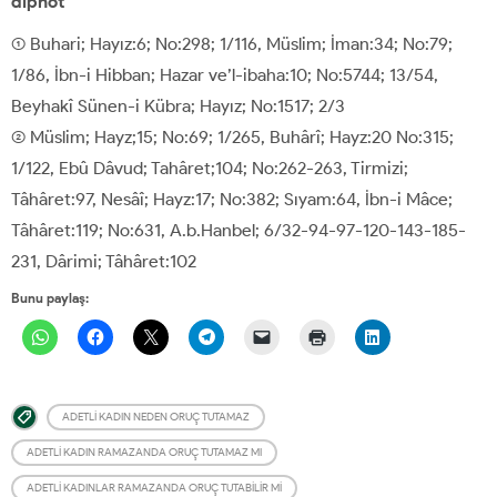
dipnot
(1) Buhari; Hayız:6; No:298; 1/116, Müslim; İman:34; No:79;
1/86, İbn-i Hibban; Hazar ve’l-ibaha:10; No:5744; 13/54,
Beyhakî Sünen-i Kübra; Hayız; No:1517; 2/3
(2) Müslim; Hayz;15; No:69; 1/265, Buhârî; Hayz:20 No:315;
1/122, Ebû Dâvud; Tahâret;104; No:262-263, Tirmizi;
Tâhâret:97, Nesâî; Hayz:17; No:382; Sıyam:64, İbn-i Mâce;
Tâhâret:119; No:631, A.b.Hanbel; 6/32-94-97-120-143-185-
231, Dârimi; Tâhâret:102
Bunu paylaş:
ADETLI KADIN NEDEN ORUÇ TUTAMAZ
ADETLI KADIN RAMAZANDA ORUÇ TUTAMAZ MI
ADETLI KADINLAR RAMAZANDA ORUÇ TUTABILIR MI