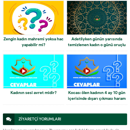
Zengin kadın mahremi yoksa hac
Adetliyken günün yarısında
yapabilir mi?
temizlenen kadın o günü oruçlu
mu geçirir
Kadının sesi avret midir?
Kocası ölen kadının 4 ay 10 gün
içerisinde dışarı çıkması haram
mıdır?
ZİYARETÇİ YORUMLARI