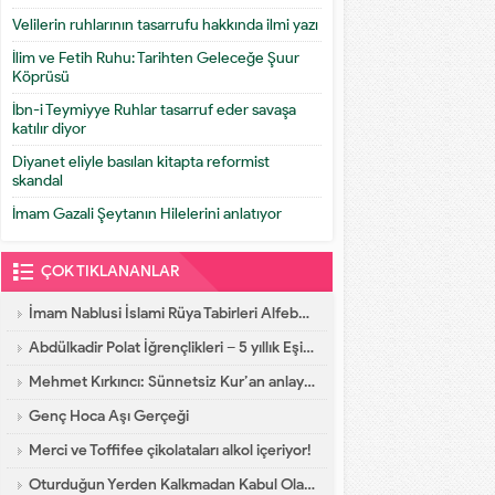
Velilerin ruhlarının tasarrufu hakkında ilmi yazı
İlim ve Fetih Ruhu: Tarihten Geleceğe Şuur
Köprüsü
İbn-i Teymiyye Ruhlar tasarruf eder savaşa
katılır diyor
Diyanet eliyle basılan kitapta reformist
skandal
İmam Gazali Şeytanın Hilelerini anlatıyor
ÇOK TIKLANANLAR
İmam Nablusi İslami Rüya Tabirleri Alfebatik Sıra
Abdülkadir Polat İğrençlikleri – 5 yıllık Eşinin İtirafları
Mehmet Kırkıncı: Sünnetsiz Kur’an anlayışı hastalıktır, dalalettir!
Genç Hoca Aşı Gerçeği
Merci ve Toffifee çikolataları alkol içeriyor!
Oturduğun Yerden Kalkmadan Kabul Olacak Dua