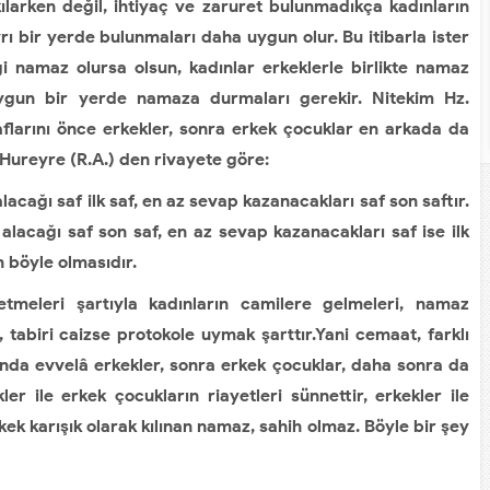
larken değil, ihtiyaç ve zaruret bulunmadıkça kadınların
ı bir yerde bulunmaları daha uygun olur. Bu itibarla ister
i namaz olursa olsun, kadınlar erkeklerle birlikte namaz
, uygun bir yerde namaza durmaları gerekir. Nitekim Hz.
flarını önce erkekler, sonra erkek çocuklar en arkada da
Hureyre (R.A.) den rivayete göre:
alacağı saf ilk saf, en az sevap kazanacakları saf son saftır.
 alacağı saf son saf, en az sevap kazanacakları saf ise ilk
 böyle olmasıdır.
etmeleri şartıyla kadınların camilere gelmeleri, namaz
, tabiri caizse protokole uymak şarttır.Yani cemaat, farklı
nda evvelâ erkekler, sonra erkek çocuklar, daha sonra da
ler ile erkek çocukların riayetleri sünnettir, erkekler ile
rkek karışık olarak kılınan namaz, sahih olmaz. Böyle bir şey