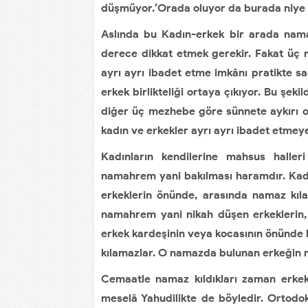
düşmüyor.’Orada oluyor da burada niye ol
Aslında bu Kadın-erkek bir arada nam
derece dikkat etmek gerekir. Fakat üç 
ayrı ayrı ibadet etme imkânı pratikte 
erkek birlikteliği ortaya çıkıyor. Bu şe
diğer üç mezhebe göre sünnete aykırı olm
kadın ve erkekler ayrı ayrı ibadet etmeye
Kadınların kendilerine mahsus haller
namahrem yani bakılması haramdır. Kadın
erkeklerin önünde, arasında namaz kıla
namahrem yani nikah düşen erkeklerin,
erkek kardeşinin veya kocasının önünde
kılamazlar. O namazda bulunan erkeğin 
Cemaatle namaz kıldıkları zaman erkekl
meselâ Yahudilikte de böyledir. Ortodok