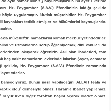
 de öyle namaz kılınız’
buyurmuşlardır. Bu ayet-i kerime
2
mızı Hz. Peygamber (S.A.V.) Efendimizin kıldığı şekilde
 böyle uygulamıştır. Mutlak müçtehidler Hz. Peygamber
gili kaynakları tedkik etmişler ve hükümlerini koymuşlardır.
caktır.
la mükelleftir, namazlarını kılmak mecburiyetindedirler.
alimi ve uzmanlarına sorup öğreniyorsak, dini konuları da
erlerinden okuyarak öğreniriz. Asıl olan ibadetleri, tam
k beş vakit namazlarını evlerinde kılarlar. Şayet, cemaate
diği şekilde, Hz. Peygamber (S.A.V.) Efendimiz zamanında
iayet ederler.
n bahsediyoruz. Bunun nasıl yapılacağını ALLAH Teâlâ ve
Biz yaptık oldu’ demesiyle olmaz. Haramla ibadet yapılamaz.
n’ buyururken diğer taraftan başını açarak ibadet olmaz.