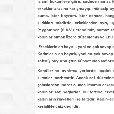
İslami hükümlere göre, sadece namaz kı
erkekler arasına karışmayıp, münasip ayr
cuma, ister bayram, ister cenaze, hang
kıldıkları takdirde, erkeklerden ayrı
Peygamber (S.A.V.) efendimiz, namaz sa
kadınlar olmak üzere düzenlemiş ve Ebu 
‘Erkeklerin en hayırlı, yani en çok sevap 
Kadınların en hayırlı, yani en çok sevap
saftır’
buyurmuştur. Sünnet olan safların
3
Kendilerine ayrılmış yerlerde ibadet 
kılmaları serbesttir. Ancak saf düzenine
şahıslardan ibaret olunca imamın arkası
kadınlar saf bağlarlar. Bu tertibe erkek
kadınların riâyetleri ise farzdır. Kadın-e
kesinlikle caiz değildir.