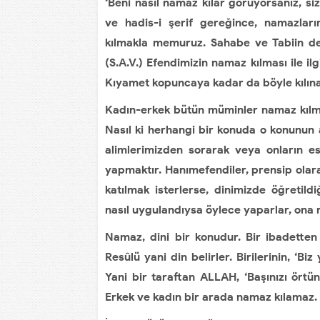
‘Beni nasıl namaz kılar görüyorsanız, siz
ve hadis-i şerif gereğince, namazları
kılmakla memuruz. Sahabe ve Tabiin de
(S.A.V.) Efendimizin namaz kılması ile il
Kıyamet kopuncaya kadar da böyle kılına
Kadın-erkek bütün müminler namaz kılmak
Nasıl ki herhangi bir konuda o konunun 
alimlerimizden sorarak veya onların es
yapmaktır. Hanımefendiler, prensip olara
katılmak isterlerse, dinimizde öğretil
nasıl uygulandıysa öylece yaparlar, ona r
Namaz, dini bir konudur. Bir ibadette
Resûlü yani din belirler. Birilerinin, ‘
Yani bir taraftan ALLAH, ‘Başınızı örtü
Erkek ve kadın bir arada namaz kılamaz.