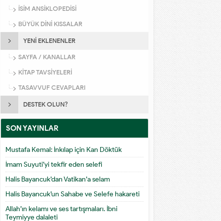
İSİM ANSİKLOPEDİSİ
BÜYÜK DİNİ KISSALAR
YENİ EKLENENLER
SAYFA / KANALLAR
KİTAP TAVSİYELERİ
TASAVVUF CEVAPLARI
DESTEK OLUN?
SON YAYINLAR
Mustafa Kemal: İnkılap için Kan Döktük
İmam Suyuti’yi tekfir eden selefi
Halis Bayancuk’dan Vatikan’a selam
Halis Bayancuk’un Sahabe ve Selefe hakareti
Allah’ın kelamı ve ses tartışmaları. İbni
Teymiyye dalaleti