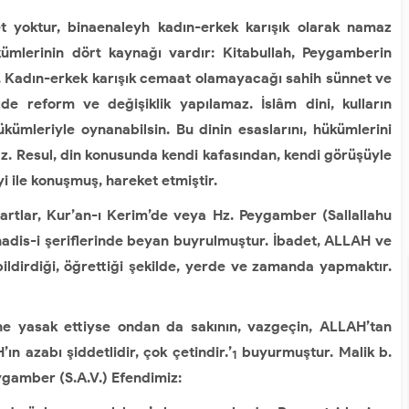
 yoktur, binaenaleyh kadın-erkek karışık olarak namaz
hükümlerinin dört kaynağı vardır: Kitabullah, Peygamberin
. Kadın-erkek karışık cemaat olamayacağı sahih sünnet ve
izde reform ve değişiklik yapılamaz. İslâm dini, kulların
ükümleriyle oynanabilsin. Bu dinin esaslarını, hükümlerini
az. Resul, din konusunda kendi kafasından, kendi görüşüyle
i ile konuşmuş, hareket etmiştir.
 şartlar, Kur’an-ı Kerim’de veya Hz. Peygamber (Sallallahu
adis-i şeriflerinde beyan buyrulmuştur. İbadet, ALLAH ve
bildirdiği, öğrettiği şekilde, yerde ve zamanda yapmaktır.
 ne yasak ettiyse ondan da sakının, vazgeçin, ALLAH’tan
n azabı şiddetlidir, çok çetindir.’
buyurmuştur. Malik b.
1
ygamber (S.A.V.) Efendimiz: