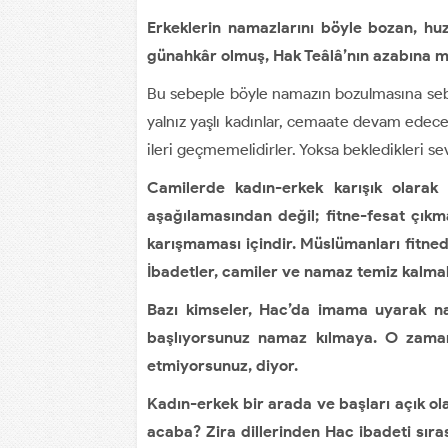
Erkeklerin namazlarını böyle bozan, huz
günahkâr olmuş, Hak Teâlâ’nın azabına m
Bu sebeple böyle namazın bozulmasına sebe
yalnız yaşlı kadınlar, cemaate devam edece
ileri geçmemelidirler. Yoksa bekledikleri s
Camilerde kadın-erkek karışık olarak
aşağılamasından değil; fitne-fesat çıkma
karışmaması içindir. Müslümanları fitnede
İbadetler, camiler ve namaz temiz kalmal
Bazı kimseler, Hac’da imama uyarak na
başlıyorsunuz namaz kılmaya. O zaman
etmiyorsunuz, diyor.
Kadın-erkek bir arada ve başları açık ol
acaba? Zira dillerinden Hac ibadeti sıras