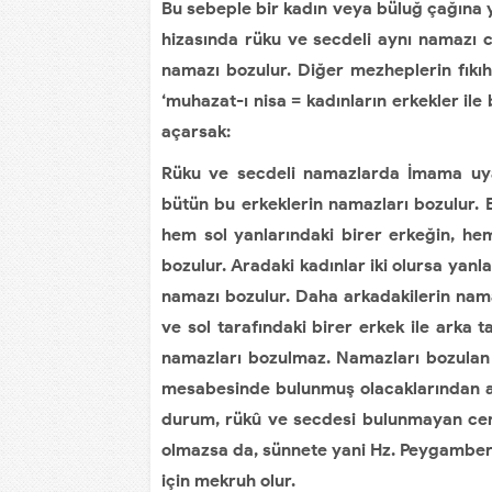
Bu sebeple bir kadın veya büluğ çağına 
hizasında rüku ve secdeli aynı namazı c
namazı bozulur. Diğer mezheplerin fıkıh
‘muhazat-ı nisa = kadınların erkekler ile
açarsak:
Rüku ve secdeli namazlarda İmama uyan 
bütün bu erkeklerin namazları bozulur. 
hem sol yanlarındaki birer erkeğin, he
bozulur. Aradaki kadınlar iki olursa yanla
namazı bozulur. Daha arkadakilerin nama
ve sol tarafındaki birer erkek ile arka 
namazları bozulmaz. Namazları bozulan e
mesabesinde bulunmuş olacaklarından ar
durum, rükû ve secdesi bulunmayan cen
olmazsa da, sünnete yani Hz. Peygamber 
için mekruh olur.