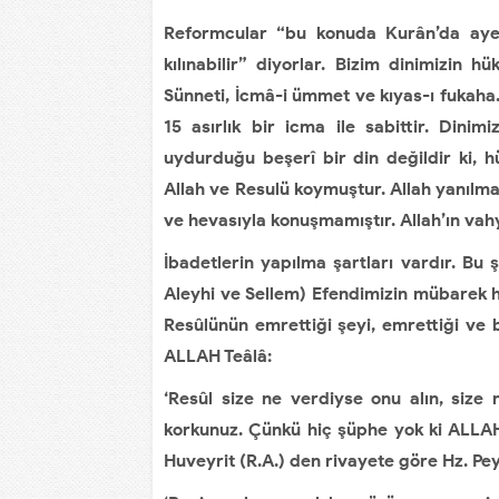
Reformcular “bu konuda Kurân’da ayet
kılınabilir” diyorlar. Bizim dinimizin 
Sünneti, İcmâ-i ümmet ve kıyas-ı fukaha
15 asırlık bir icma ile sabittir. Dinim
uydurduğu beşerî bir din değildir ki, h
Allah ve Resulü koymuştur. Allah yanılm
ve hevasıyla konuşmamıştır. Allah’ın vahy
İbadetlerin yapılma şartları vardır. Bu
Aleyhi ve Sellem) Efendimizin mübarek h
Resûlünün emrettiği şeyi, emrettiği ve 
ALLAH Teâlâ:
‘Resûl size ne verdiyse onu alın, size
korkunuz. Çünkü hiç şüphe yok ki ALLAH’ı
Huveyrit (R.A.) den rivayete göre Hz. Pe