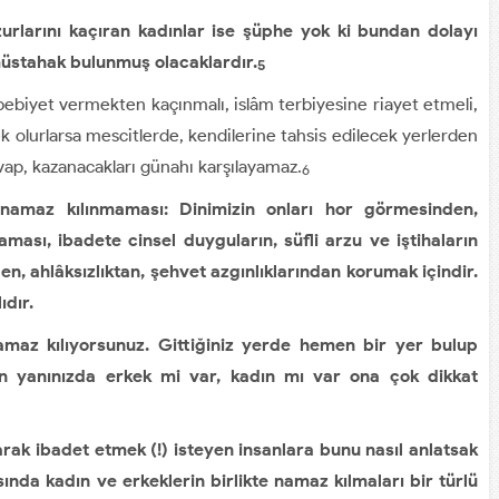
urlarını kaçıran kadınlar ise şüphe yok ki bundan dolayı
üstahak bulunmuş olacaklardır.
5
biyet vermekten kaçınmalı, islâm terbiyesine riayet etmeli,
k olurlarsa mescitlerde, kendilerine tahsis edilecek yerlerden
evap, kazanacakları günahı karşılayamaz.
6
 namaz kılınmaması: Dinimizin onları hor görmesinden,
ması, ibadete cinsel duyguların, süfli arzu ve iştihaların
n, ahlâksızlıktan, şehvet azgınlıklarından korumak içindir.
ıdır.
maz kılıyorsunuz. Gittiğiniz yerde hemen bir yer bulup
 yanınızda erkek mi var, kadın mı var ona çok dikkat
arak ibadet etmek (!) isteyen insanlara bunu nasıl anlatsak
ında kadın ve erkeklerin birlikte namaz kılmaları bir türlü