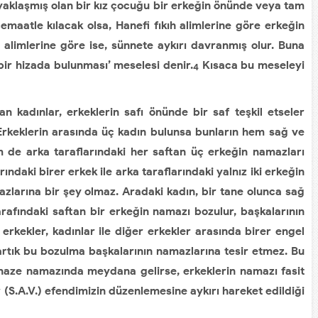
yaklaşmış olan bir kız çocuğu bir erkeğin önünde veya tam
emaatle kılacak olsa, Hanefi fıkıh alimlerine göre erkeğin
 alimlerine göre ise, sünnete aykırı davranmış olur. Buna
 bir hizada bulunması’ meselesi denir.
Kısaca bu meseleyi
4
kadınlar, erkeklerin safı önünde bir saf teşkil etseler
Erkeklerin arasında üç kadın bulunsa bunların hem sağ ve
m de arka taraflarındaki her saftan üç erkeğin namazları
rındaki birer erkek ile arka taraflarındaki yalnız iki erkeğin
zlarına bir şey olmaz. Aradaki kadın, bir tane olunca sağ
tarafındaki saftan bir erkeğin namazı bozulur, başkalarının
rkekler, kadınlar ile diğer erkekler arasında birer engel
tık bu bozulma başkalarının namazlarına tesir etmez. Bu
aze namazında meydana gelirse, erkeklerin namazı fasit
(S.A.V.) efendimizin düzenlemesine aykırı hareket edildiği