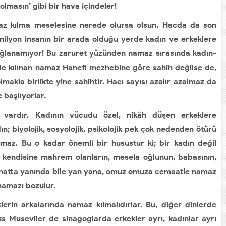
masın’ gibi bir hava içindeler!
az kılma meselesine nerede olursa olsun, Hacda da son
milyon insanın bir arada olduğu yerde kadın ve erkeklere
sağlanamıyor! Bu zaruret yüzünden namaz sırasında kadın-
kilde kılınan namaz Hanefi mezhebine göre sahih değilse de,
akla birlikte yine sahihtir. Hacı sayısı azalır azalmaz da
 başlıyorlar.
i vardır. Kadının vücudu özel, nikâh düşen erkeklere
; biyolojik, sosyolojik, psikolojik pek çok nedenden ötürü
maz. Bu o kadar önemli bir husustur ki; bir kadın değil
 kendisine mahrem olanların, mesela oğlunun, babasının,
 hatta yanında bile yan yana, omuz omuza cemaatle namaz
namazı bozulur.
erin arkalarında namaz kılmalıdırlar. Bu, diğer dinlerde
s Museviler de sinagoglarda erkekler ayrı, kadınlar ayrı