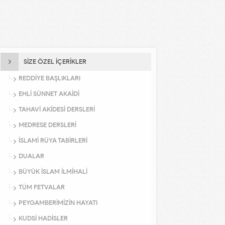
SİZE ÖZEL İÇERİKLER
REDDİYE BAŞLIKLARI
EHLİ SÜNNET AKAİDİ
TAHAVİ AKİDESİ DERSLERİ
MEDRESE DERSLERİ
İSLAMİ RÜYA TABİRLERİ
DUALAR
BÜYÜK İSLAM İLMİHALİ
TÜM FETVALAR
PEYGAMBERİMİZİN HAYATI
KUDSİ HADİSLER