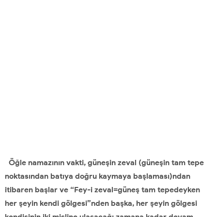
Öğle namazının vakti, güneşin zeval (güneşin tam tepe
noktasından batıya doğru kaymaya başlaması)ndan
itibaren başlar ve “Fey-i zeval=güneş tam tepedeyken
her şeyin kendi gölgesi”nden başka, her şeyin gölgesi
kendisinin iki misline ulaşacağı zamana kadar devam