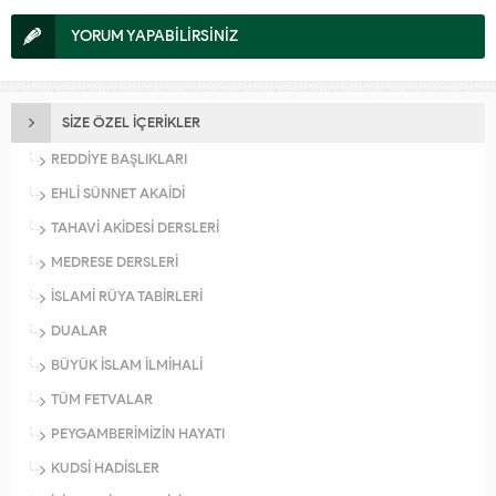
YORUM YAPABİLİRSİNİZ
SİZE ÖZEL İÇERİKLER
REDDİYE BAŞLIKLARI
EHLİ SÜNNET AKAİDİ
TAHAVİ AKİDESİ DERSLERİ
MEDRESE DERSLERİ
İSLAMİ RÜYA TABİRLERİ
DUALAR
BÜYÜK İSLAM İLMİHALİ
TÜM FETVALAR
PEYGAMBERİMİZİN HAYATI
KUDSİ HADİSLER