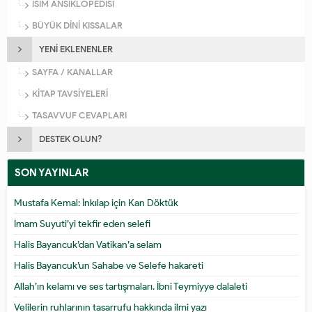
İSİM ANSİKLOPEDİSİ
BÜYÜK DİNİ KISSALAR
YENİ EKLENENLER
SAYFA / KANALLAR
KİTAP TAVSİYELERİ
TASAVVUF CEVAPLARI
DESTEK OLUN?
SON YAYINLAR
Mustafa Kemal: İnkılap için Kan Döktük
İmam Suyuti’yi tekfir eden selefi
Halis Bayancuk’dan Vatikan’a selam
Halis Bayancuk’un Sahabe ve Selefe hakareti
Allah’ın kelamı ve ses tartışmaları. İbni Teymiyye dalaleti
Velilerin ruhlarının tasarrufu hakkında ilmi yazı