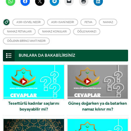
ASR-I EVVEL NEDIR
ASR-I SANI NEDIR
FETVA
NAMAZ
NAMAZ FETVALARI
NAMAZ KONULARI
ÖĞLE NAMAZI
ÖĞLENIN BIRINCI VAKTI NEDIR
BUNLARA DA BAKABİLİRSİNİZ
Tesettürlü kadınlar saçlarını
Güneş doğarken ya da batarken
boyayabilir mi?
namaz kılınır mı?