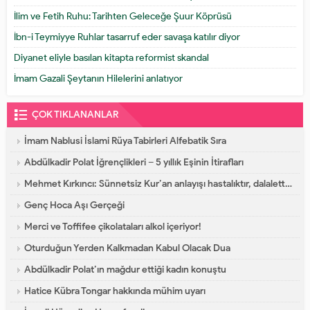
İlim ve Fetih Ruhu: Tarihten Geleceğe Şuur Köprüsü
İbn-i Teymiyye Ruhlar tasarruf eder savaşa katılır diyor
Diyanet eliyle basılan kitapta reformist skandal
İmam Gazali Şeytanın Hilelerini anlatıyor
ÇOK TIKLANANLAR
İmam Nablusi İslami Rüya Tabirleri Alfebatik Sıra
Abdülkadir Polat İğrençlikleri – 5 yıllık Eşinin İtirafları
Mehmet Kırkıncı: Sünnetsiz Kur’an anlayışı hastalıktır, dalalettir!
Genç Hoca Aşı Gerçeği
Merci ve Toffifee çikolataları alkol içeriyor!
Oturduğun Yerden Kalkmadan Kabul Olacak Dua
Abdülkadir Polat’ın mağdur ettiği kadın konuştu
Hatice Kübra Tongar hakkında mühim uyarı