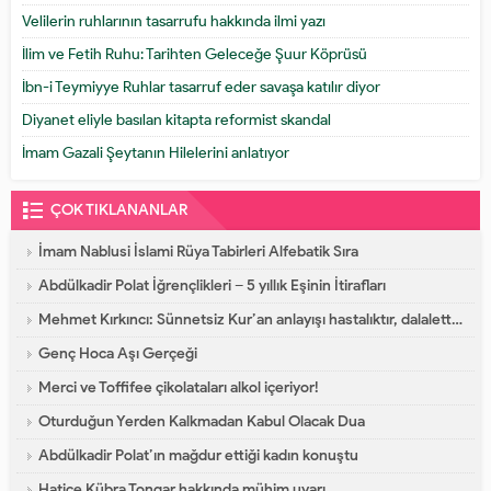
Velilerin ruhlarının tasarrufu hakkında ilmi yazı
İlim ve Fetih Ruhu: Tarihten Geleceğe Şuur Köprüsü
İbn-i Teymiyye Ruhlar tasarruf eder savaşa katılır diyor
Diyanet eliyle basılan kitapta reformist skandal
İmam Gazali Şeytanın Hilelerini anlatıyor
ÇOK TIKLANANLAR
İmam Nablusi İslami Rüya Tabirleri Alfebatik Sıra
Abdülkadir Polat İğrençlikleri – 5 yıllık Eşinin İtirafları
Mehmet Kırkıncı: Sünnetsiz Kur’an anlayışı hastalıktır, dalalettir!
Genç Hoca Aşı Gerçeği
Merci ve Toffifee çikolataları alkol içeriyor!
Oturduğun Yerden Kalkmadan Kabul Olacak Dua
Abdülkadir Polat’ın mağdur ettiği kadın konuştu
Hatice Kübra Tongar hakkında mühim uyarı