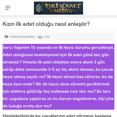
Kızın ilk adet olduğu nasıl anlaşılır?
YORUMLAR KAPALI
1.194
Soru: Yeğenim 10 yaşında ve ilk hayız durumu gerçekleşti.
Adet olduğunun kesinleşmesi için ilk adet günü kaç gün
olmalıdır? Mesela ilk adet olduktan sonra akıntı 3 gün
sürüp daha sonrasında 3-5 ay hiç akıntı olmasa, bu çocuk
hayız olmuş sayılır mı? İlk hayız süresi kısa sürerse, bu da
hayız kanı mıdır? Bir de hayız olma süresini geciktirmek
için doktora götürüp ilaç kullansak caiz olur mu? Bu tarz
bir uygulama yapılırsa ve bu durum engellenirse, kişi yine
de buluğa ermiş olur mu?
Memleketimizde kız çocuklarının adet görmeye başlama