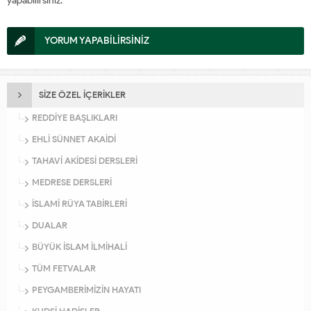
yapabilirsiniz.
YORUM YAPABİLİRSİNİZ
SİZE ÖZEL İÇERİKLER
REDDİYE BAŞLIKLARI
EHLİ SÜNNET AKAİDİ
TAHAVİ AKİDESİ DERSLERİ
MEDRESE DERSLERİ
İSLAMİ RÜYA TABİRLERİ
DUALAR
BÜYÜK İSLAM İLMİHALİ
TÜM FETVALAR
PEYGAMBERİMİZİN HAYATI