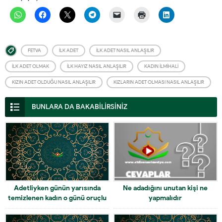
FETVA
İLK ADET
İLK ADET NASIL ANLAŞILIR
İLK ADET OLMAK
İLK HAYIZ NASIL ANLAŞILIR
KADIN İLMIHALI
KIZIN ADET OLDUĞU NASIL ANLAŞILIR
KIZLARIN ADET OLMASI NASIL ANLAŞILIR
BUNLARA DA BAKABİLİRSİNİZ
Adetliyken günün yarısında
Ne adadığını unutan kişi ne
temizlenen kadın o günü oruçlu
yapmalıdır
mu geçirir