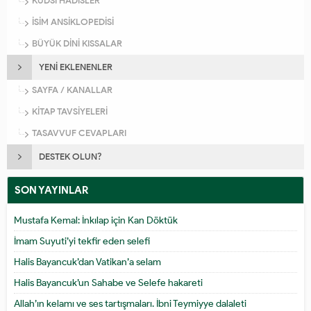
KUDSİ HADİSLER
İSİM ANSİKLOPEDİSİ
BÜYÜK DİNİ KISSALAR
YENİ EKLENENLER
SAYFA / KANALLAR
KİTAP TAVSİYELERİ
TASAVVUF CEVAPLARI
DESTEK OLUN?
SON YAYINLAR
Mustafa Kemal: İnkılap için Kan Döktük
İmam Suyuti’yi tekfir eden selefi
Halis Bayancuk’dan Vatikan’a selam
Halis Bayancuk’un Sahabe ve Selefe hakareti
Allah’ın kelamı ve ses tartışmaları. İbni Teymiyye dalaleti