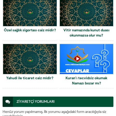
Özel sağlık sigortası caiz midir?
Vitir namazında kunut duası
okunmazsa olur mu?
Yahudi ile ticaret caiz midir?
Kuran’ı tecvidsiz okumak
Namazı bozar mı?
ZİYARETÇİ YORUMLARI
Henüz yorum yapılmamış. İlk yorumu aşağıdaki form aracılığıyla siz