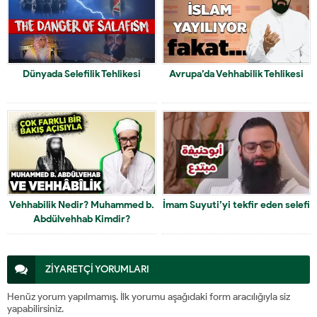
Dünyada Selefilik Tehlikesi
Avrupa’da Vehhabilik Tehlikesi
Vehhabilik Nedir? Muhammed b.
İmam Suyuti’yi tekfir eden selefi
Abdülvehhab Kimdir?
ZİYARETÇİ YORUMLARI
Henüz yorum yapılmamış. İlk yorumu aşağıdaki form aracılığıyla siz
yapabilirsiniz.