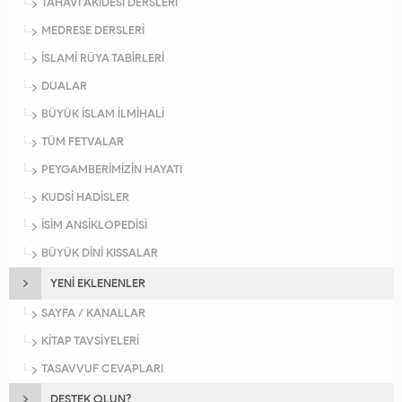
TAHAVİ AKİDESİ DERSLERİ
MEDRESE DERSLERİ
İSLAMİ RÜYA TABİRLERİ
DUALAR
BÜYÜK İSLAM İLMİHALİ
TÜM FETVALAR
PEYGAMBERİMİZİN HAYATI
KUDSİ HADİSLER
İSİM ANSİKLOPEDİSİ
BÜYÜK DİNİ KISSALAR
YENİ EKLENENLER
SAYFA / KANALLAR
KİTAP TAVSİYELERİ
TASAVVUF CEVAPLARI
DESTEK OLUN?