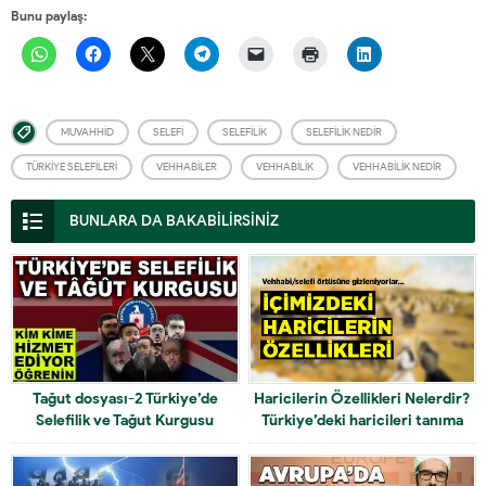
Bunu paylaş:
MUVAHHID
SELEFI
SELEFILIK
SELEFILIK NEDIR
TÜRKIYE SELEFILERI
VEHHABILER
VEHHABILIK
VEHHABILIK NEDIR
BUNLARA DA BAKABİLİRSİNİZ
Tağut dosyası-2 Türkiye’de
Haricilerin Özellikleri Nelerdir?
Selefilik ve Tağut Kurgusu
Türkiye’deki haricileri tanıma
yöntemleri