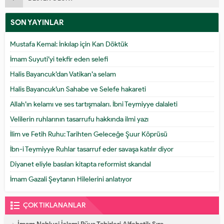
SON YAYINLAR
Mustafa Kemal: İnkılap için Kan Döktük
İmam Suyuti’yi tekfir eden selefi
Halis Bayancuk’dan Vatikan’a selam
Halis Bayancuk’un Sahabe ve Selefe hakareti
Allah’ın kelamı ve ses tartışmaları. İbni Teymiyye dalaleti
Velilerin ruhlarının tasarrufu hakkında ilmi yazı
İlim ve Fetih Ruhu: Tarihten Geleceğe Şuur Köprüsü
İbn-i Teymiyye Ruhlar tasarruf eder savaşa katılır diyor
Diyanet eliyle basılan kitapta reformist skandal
İmam Gazali Şeytanın Hilelerini anlatıyor
ÇOK TIKLANANLAR