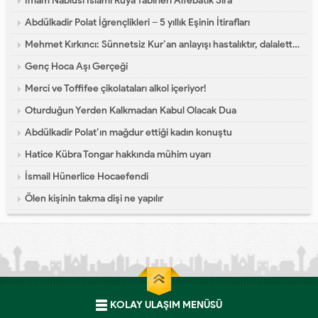
İmam Nablusi İslami Rüya Tabirleri Alfebatik Sıra
Abdülkadir Polat İğrençlikleri – 5 yıllık Eşinin İtirafları
Mehmet Kırkıncı: Sünnetsiz Kur’an anlayışı hastalıktır, dalalettir!
Genç Hoca Aşı Gerçeği
Merci ve Toffifee çikolataları alkol içeriyor!
Oturduğun Yerden Kalkmadan Kabul Olacak Dua
Abdülkadir Polat’ın mağdur ettiği kadın konuştu
Hatice Kübra Tongar hakkında mühim uyarı
İsmail Hünerlice Hocaefendi
Ölen kişinin takma dişi ne yapılır
KOLAY ULAŞIM MENÜSÜ