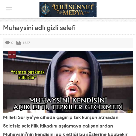
Muhaysini adlı gizli selefi
0
1.527
Milleti Suriye’ye cihada çağırıp tek kurşun atmadan
Selefsiz selefilik itikadını aşılamaya çalışanlardan
Muhaysinî’nin kendisini açık ettiği bu sözlerine Ebubekir