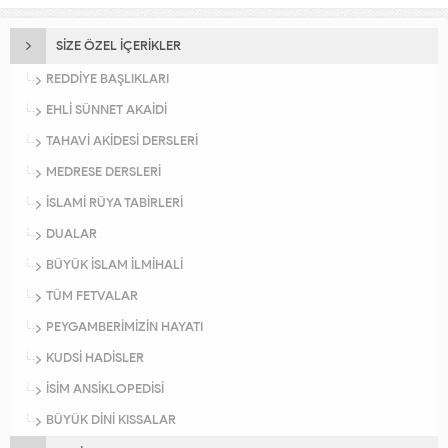
SİZE ÖZEL İÇERİKLER
REDDİYE BAŞLIKLARI
EHLİ SÜNNET AKAİDİ
TAHAVİ AKİDESİ DERSLERİ
MEDRESE DERSLERİ
İSLAMİ RÜYA TABİRLERİ
DUALAR
BÜYÜK İSLAM İLMİHALİ
TÜM FETVALAR
PEYGAMBERİMİZİN HAYATI
KUDSİ HADİSLER
İSİM ANSİKLOPEDİSİ
BÜYÜK DİNİ KISSALAR