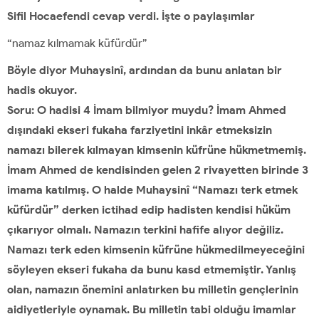
Sifil Hocaefendi cevap verdi. İşte o paylaşımlar
“namaz kılmamak küfürdür”
Böyle diyor Muhaysinî, ardından da bunu anlatan bir
hadis okuyor.
Soru: O hadisi 4 İmam bilmiyor muydu? İmam Ahmed
dışındaki ekseri fukaha farziyetini inkâr etmeksizin
namazı bilerek kılmayan kimsenin küfrüne hükmetmemiş.
İmam Ahmed de kendisinden gelen 2 rivayetten birinde 3
imama katılmış. O halde Muhaysinî “Namazı terk etmek
küfürdür” derken ictihad edip hadisten kendisi hüküm
çıkarıyor olmalı. Namazın terkini hafife alıyor değiliz.
Namazı terk eden kimsenin küfrüne hükmedilmeyeceğini
söyleyen ekseri fukaha da bunu kasd etmemiştir. Yanlış
olan, namazın önemini anlatırken bu milletin gençlerinin
aidiyetleriyle oynamak. Bu milletin tabi olduğu imamlar