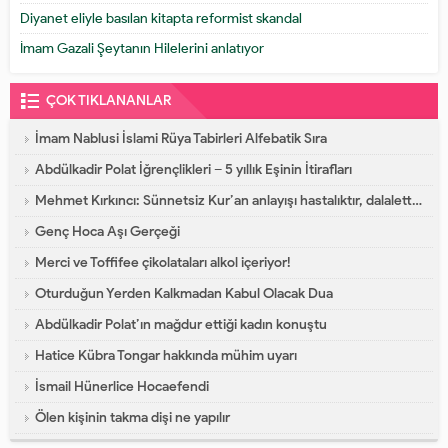
Diyanet eliyle basılan kitapta reformist skandal
İmam Gazali Şeytanın Hilelerini anlatıyor
ÇOK TIKLANANLAR
İmam Nablusi İslami Rüya Tabirleri Alfebatik Sıra
Abdülkadir Polat İğrençlikleri – 5 yıllık Eşinin İtirafları
Mehmet Kırkıncı: Sünnetsiz Kur’an anlayışı hastalıktır, dalalettir!
Genç Hoca Aşı Gerçeği
Merci ve Toffifee çikolataları alkol içeriyor!
Oturduğun Yerden Kalkmadan Kabul Olacak Dua
Abdülkadir Polat’ın mağdur ettiği kadın konuştu
Hatice Kübra Tongar hakkında mühim uyarı
İsmail Hünerlice Hocaefendi
Ölen kişinin takma dişi ne yapılır