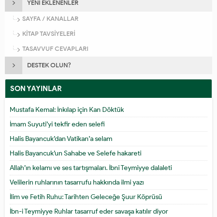
YENİ EKLENENLER
SAYFA / KANALLAR
KİTAP TAVSİYELERİ
TASAVVUF CEVAPLARI
DESTEK OLUN?
SON YAYINLAR
Mustafa Kemal: İnkılap için Kan Döktük
İmam Suyuti’yi tekfir eden selefi
Halis Bayancuk’dan Vatikan’a selam
Halis Bayancuk’un Sahabe ve Selefe hakareti
Allah’ın kelamı ve ses tartışmaları. İbni Teymiyye dalaleti
Velilerin ruhlarının tasarrufu hakkında ilmi yazı
İlim ve Fetih Ruhu: Tarihten Geleceğe Şuur Köprüsü
İbn-i Teymiyye Ruhlar tasarruf eder savaşa katılır diyor