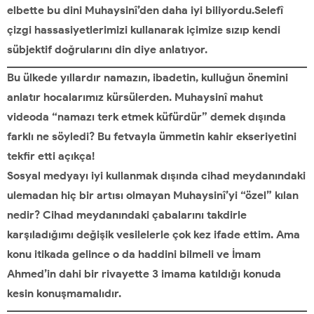
elbette bu dini Muhaysinî’den daha iyi biliyordu.Selefî
çizgi hassasiyetlerimizi kullanarak içimize sızıp kendi
sübjektif doğrularını din diye anlatıyor.
Bu ülkede yıllardır namazın, ibadetin, kulluğun önemini
anlatır hocalarımız kürsülerden. Muhaysinî mahut
videoda “namazı terk etmek küfürdür” demek dışında
farklı ne söyledi? Bu fetvayla ümmetin kahir ekseriyetini
tekfir etti açıkça!
Sosyal medyayı iyi kullanmak dışında cihad meydanındaki
ulemadan hiç bir artısı olmayan Muhaysinî’yi “özel” kılan
nedir? Cihad meydanındaki çabalarını takdirle
karşıladığımı değişik vesilelerle çok kez ifade ettim. Ama
konu itikada gelince o da haddini bilmeli ve İmam
Ahmed’in dahi bir rivayette 3 imama katıldığı konuda
kesin konuşmamalıdır.