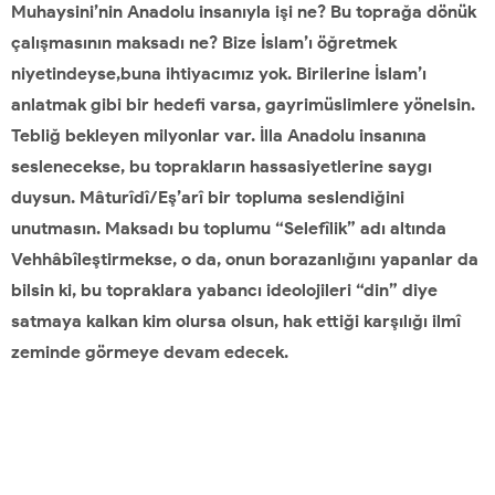
Muhaysini’nin Anadolu insanıyla işi ne? Bu toprağa dönük
çalışmasının maksadı ne? Bize İslam’ı öğretmek
niyetindeyse,buna ihtiyacımız yok. Birilerine İslam’ı
anlatmak gibi bir hedefi varsa, gayrimüslimlere yönelsin.
Tebliğ bekleyen milyonlar var. İlla Anadolu insanına
seslenecekse, bu toprakların hassasiyetlerine saygı
duysun. Mâturîdî/Eş’arî bir topluma seslendiğini
unutmasın. Maksadı bu toplumu “Selefîlik” adı altında
Vehhâbîleştirmekse, o da, onun borazanlığını yapanlar da
bilsin ki, bu topraklara yabancı ideolojileri “din” diye
satmaya kalkan kim olursa olsun, hak ettiği karşılığı ilmî
zeminde görmeye devam edecek.