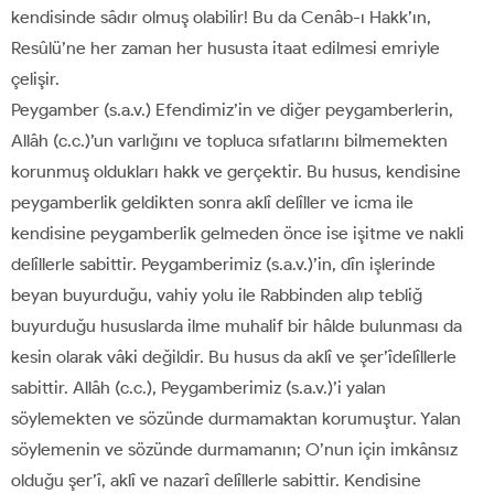
kendisinde sâdır olmuş olabilir! Bu da Cenâb-ı Hakk’ın,
Resûlü’ne her zaman her hususta itaat edilmesi emriyle
çelişir.
Peygamber (s.a.v.) Efendimiz’in ve diğer peygamberlerin,
Allâh (c.c.)’un varlığını ve topluca sıfatlarını bilmemekten
korunmuş oldukları hakk ve gerçektir. Bu husus, kendisine
peygamberlik geldikten sonra aklî delîller ve icma ile
kendisine peygamberlik gelmeden önce ise işitme ve nakli
delîllerle sabittir. Peygamberimiz (s.a.v.)’in, dîn işlerinde
beyan buyurduğu, vahiy yolu ile Rabbinden alıp tebliğ
buyurduğu hususlarda ilme muhalif bir hâlde bulunması da
kesin olarak vâki değildir. Bu husus da aklî ve şer’îdelîllerle
sabittir. Allâh (c.c.), Peygamberimiz (s.a.v.)’i yalan
söylemekten ve sözünde durmamaktan korumuştur. Yalan
söylemenin ve sözünde durmamanın; O’nun için imkânsız
olduğu şer’î, aklî ve nazarî delîllerle sabittir. Kendisine