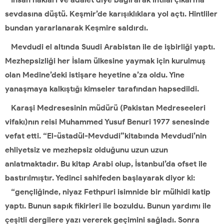
sevdasına düştü. Keşmir’de karışıklıklara yol açtı. Hintliler
bundan yararlanarak Keşmire saldırdı.
Mevdudi el altında Suudi Arabistan ile de işbirliği yaptı.
Mezhepsizliği her İslam ülkesine yaymak için kurulmuş
olan Medine’deki istişare heyetine a’za oldu. Yine
yanaşmaya kalkıştığı kimseler tarafından hapsedildi.
Karaşi Medresesinin müdürü (Pakistan Medreseeleri
vifakı)nın reisi Muhammed Yusuf Benuri 1977 senesinde
vefat etti. “El-üstadül-Mevdudi”kitabında Mevdudi’nin
ehliyetsiz ve mezhepsiz olduğunu uzun uzun
anlatmaktadır. Bu kitap Arabi olup, İstanbul’da ofset ile
bastırılmıştır. Yedinci sahifeden başlayarak diyor ki:
“gençliğinde, niyaz Fethpuri isimnide bir mülhidi katip
yaptı. Bunun sapık fikirleri ile bozuldu. Bunun yardımı ile
çeşitli dergilere yazı vererek geçimini sağladı. Sonra