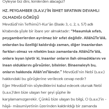
Öyleyse biz dîni, kimlerden alacağız?
HZ. PEYGAMBER (S.A.V.)’İN İSMET SIFATININ DEVAMLI
OLMADIĞI GÖRÜŞÜ
Mevdûdi’nin Tefhimü’l-Kur’ân (Baskı 3, c. 2, s. 57) adlı
kitabında şöyle bir ibare yer almaktadır:
“Masumluk sıfatı,
peygamberlerden ayrılmaz bir sıfat değildir. AllâhüTe‘âlâ,
onlardan bu özelliği kaldırdığı zaman, diğer insanlardan
farkları olmaz ve nitekim bazı zamanlarda AllâhüTe‘âlâ,
onlara isyan işletir ki, insanlar onların ilah olmadıklarını ve
insan olduklarını görsünler, bilsinler. Binaenaleyh bu,
onların hakkında Allâh’ıni’lânıdır.”
Mevdûdi’nin Nebî (s.a.v.)
hakkındaki bu görüşlerine verilecek cevap nedir?
Eğer Mevdûdi’nin söylediklerini kabul edecek olursak Nebî
(s.a.v.)’den bize ulaşan her şeyi şüphe ile
karşılamamızgerekir. Çünkü bize ulaşan bu bilgi, O (s.a.v.)’in -
hâşâ- mâsumiyetinin üzerinden kaldırıldığı bir zamanda