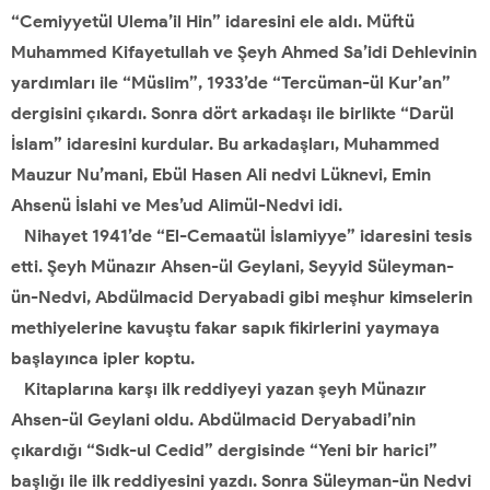
“Cemiyyetül Ulema’il Hin” idaresini ele aldı. Müftü
Muhammed Kifayetullah ve Şeyh Ahmed Sa’idi Dehlevinin
yardımları ile “Müslim”, 1933’de “Tercüman-ül Kur’an”
dergisini çıkardı. Sonra dört arkadaşı ile birlikte “Darül
İslam” idaresini kurdular. Bu arkadaşları, Muhammed
Mauzur Nu’mani, Ebül Hasen Ali nedvi Lüknevi, Emin
Ahsenü İslahi ve Mes’ud Alimül-Nedvi idi.
Nihayet 1941’de “El-Cemaatül İslamiyye” idaresini tesis
etti. Şeyh Münazır Ahsen-ül Geylani, Seyyid Süleyman-
ün-Nedvi, Abdülmacid Deryabadi gibi meşhur kimselerin
methiyelerine kavuştu fakar sapık fikirlerini yaymaya
başlayınca ipler koptu.
Kitaplarına karşı ilk reddiyeyi yazan şeyh Münazır
Ahsen-ül Geylani oldu. Abdülmacid Deryabadi’nin
çıkardığı “Sıdk-ul Cedid” dergisinde “Yeni bir harici”
başlığı ile ilk reddiyesini yazdı. Sonra Süleyman-ün Nedvi