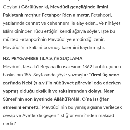
Geylani)
Görülüyor ki, Mevdûdi gençliğinde ilmini
Pakistanlı meşhur Fetahpori’den almıştır.
Fetahpori,
yazılarında cennet ve cehennem ile alay eder… Ve nihâyet
İslâm dîninden rücu ettiğini kendi ağzıyla söyler. İşte bu
mürted Fetahpori’nin Mevdûdi’ye emdirdiği zehir,
Mevdûdi’nin kalbini bozmuş; kalemini kaydırmıştır.
HZ. PEYGAMBER (S.A.V.)’E SUÇLAMA
Mevdûdi, Resailu’l Beyânadlı risâlesinin 1362 târihli üçüncü
baskısının 156. Sayfasında şöyle yazmıştır:
‘Yirmi üç sene
zarfında Nebî (s.a.v.)’in nübüvvet görevini eda ederken
yapmış olduğu eksiklik ve taksiratından dolayı, Nasr
Sûresi’nin son âyetinde AllâhüTe‘âlâ, O’na istiğfar
etmesini emretti.’
Mevdûdi’nin bu yanlış algısına verilecek
cevap ve Âyetlerde geçen “istiğfar emri”nden maksad
nedir?