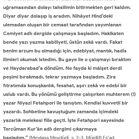
uğramasından dolayı tahsilimin bitirmekten geri kaldım.
Diyar diyar dolaşıp iş aradım. Nihâyet Hind’deki
ulemadan oluşan bir cemaat tarafından yayımlanan
Cemiyet adlı dergide çalışmaya başladım. Hakikaten
bende yazı yazma kabiliyeti, üstün zekâ vardı. Fakat
benim arzum bu olmadığı için, edebiyat, mantık, hadîs
ilimleri okumak istedim. Bu gaye ile o çalışmayı bıraktım
ve Haydarabad’a döndüm. Ne fayda ki mâişet derdi
peşimi bırakmadı, tekrar yazmaya başladım. Zira
fıtratımda konuşkanlık, fesahat, aşırı zekâ ve edebî bir
uslub vardı. Bu yönümü geliştirme çalışırken muhterem (!)
yazar Niyazi Fetahpori ile tanıştım. Kendisi kuvvetli bir
yazardı. Sohbetine kavuştuğum zamanda içimdeki
yazarlık melekesi fiile geçti. İşte Fetahpori sayesinde
Tercüman Kur’ân adlı dergimi çıkarmaya
başladım.”
(Mevlana Mevdûdi, s. 2-3, Müellifi Es’ad