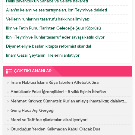
Halis Bayancuk’un Sahabe ve Selefe hakareti
Allah’ın kelamı ve ses tartışmaları. İbni Teymiyye dalaleti
Velilerin ruhlarının tasarrufu hakkında ilmi yazı
İlim ve Fetih Ruhu: Tarihten Geleceğe Şuur Köprüsü
İbn-i Teymiyye Ruhlar tasarruf eder savaşa katılır diyor
Diyanet eliyle basılan kitapta reformist skandal
İmam Gazali Şeytanın Hilelerini anlatıyor
ÇOK TIKLANANLAR
İmam Nablusi İslami Rüya Tabirleri Alfebatik Sıra
Abdülkadir Polat İğrençlikleri – 5 yıllık Eşinin İtirafları
Mehmet Kırkıncı: Sünnetsiz Kur’an anlayışı hastalıktır, dalalettir!
Genç Hoca Aşı Gerçeği
Merci ve Toffifee çikolataları alkol içeriyor!
Oturduğun Yerden Kalkmadan Kabul Olacak Dua