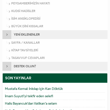
PEYGAMBERİMİZİN HAYATI
KUDSİ HADİSLER
İSİM ANSİKLOPEDİSİ
BÜYÜK DİNİ KISSALAR
YENİ EKLENENLER
SAYFA / KANALLAR
KİTAP TAVSİYELERİ
TASAVVUF CEVAPLARI
DESTEK OLUN?
SON YAYINLAR
Mustafa Kemal: İnkılap için Kan Döktük
İmam Suyuti’yi tekfir eden selefi
Halis Bayancuk’dan Vatikan’a selam