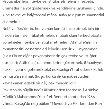
Peygamberlerin, tevbe ve istiğfar etmelerinin sebebi,
ümmetlerine yol göstermek ve kendilerine uyulması içindir.
Yine tevbe ve istiğfardaki mâna, Allâh (c.c.)’un muhabbetini
dilemektir.
Nebî ve Resûllerin, her zaman kemâli taleb etmek için bir
hâlden bir hâle intikâl etmeleri, mübah olanı terkediptaata
yönelmeleri, tevbe ve istiğfar etmeleri; AllâhüTe‘âlâ’nın
muhabbetini celbetmeleri içindir. Denilir ki, Peygamber
(s.a.v.)’in ve diğer peygamberlerin çok tevbe ve istiğfar
etmeleri; Allâh (c.c.)’un nimetlerine şükretmek, (Ubudiyyet
hakkını yerine getirmekteki) noksanlığı i’tirâf ederek kulluk
ve huşu’a sarılmak (huşu: korku ile karışık sevgiden
kaynaklanan edebli bir hâl) bakımından idi.1
Pakistan’da büyük hadîs âlimlerinden Medrese-i Arâbiye
Müdürü Muhammed Yusuf el-Bennurî tarafından 1966
yılında Karaçi’de neşredilen “Mevdûdi ve Fikirlerinden Bazı