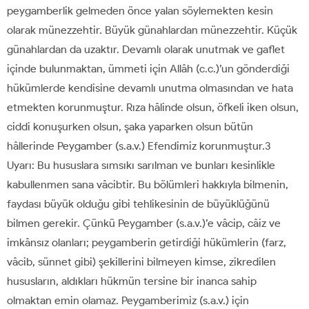
peygamberlik gelmeden önce yalan söylemekten kesin
olarak münezzehtir. Büyük günahlardan münezzehtir. Küçük
günahlardan da uzaktır. Devamlı olarak unutmak ve gaflet
içinde bulunmaktan, ümmeti için Allâh (c.c.)’un gönderdiği
hükümlerde kendisine devamlı unutma olmasından ve hata
etmekten korunmuştur. Rıza hâlinde olsun, öfkeli iken olsun,
ciddi konuşurken olsun, şaka yaparken olsun bütün
hâllerinde Peygamber (s.a.v.) Efendimiz korunmuştur.3
Uyarı: Bu hususlara sımsıkı sarılman ve bunları kesinlikle
kabullenmen sana vâcibtir. Bu bölümleri hakkıyla bilmenin,
faydası büyük olduğu gibi tehlikesinin de büyüklüğünü
bilmen gerekir. Çünkü Peygamber (s.a.v.)’e vâcip, câiz ve
imkânsız olanları; peygamberin getirdiği hükümlerin (farz,
vâcib, sünnet gibi) şekillerini bilmeyen kimse, zikredilen
hususların, aldıkları hükmün tersine bir inanca sahip
olmaktan emin olamaz. Peygamberimiz (s.a.v.) için