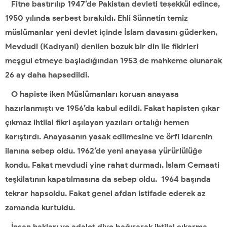
Fitne bastırılıp 1947’de Pakistan devleti teşekkül edince,
1950 yılında serbest bırakıldı. Ehli Sünnetin temiz
müslümanlar yeni devlet içinde İslam davasını güderken,
Mevdudi (Kadıyani) denilen bozuk bir din ile fikirleri
meşgul etmeye başladığından 1953 de mahkeme olunarak
26 ay daha hapsedildi.
O hapiste iken Müslümanları koruan anayasa
hazırlanmıştı ve 1956’da kabul edildi. Fakat hapisten çıkar
çıkmaz ihtilal fikri aşılayan yazıları ortalığı hemen
karıştırdı. Anayasanın yasak edilmesine ve örfi idarenin
ilanına sebep oldu. 1962’de yeni anayasa yürürlülüğe
kondu. Fakat mevdudi yine rahat durmadı. İslam Cemaati
teşkilatının kapatılmasına da sebep oldu. 1964 başında
tekrar hapsoldu. Fakat genel afdan istifade ederek az
zamanda kurtuldu.
İnsan hakları ve adalet diye bağırarak ihtilal çıkarma