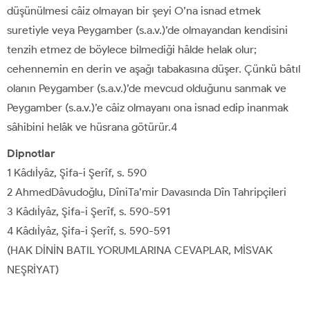
düşünülmesi câiz olmayan bir şeyi O’na isnad etmek
suretiyle veya Peygamber (s.a.v.)’de olmayandan kendisini
tenzih etmez de böylece bilmediği hâlde helak olur;
cehennemin en derin ve aşağı tabakasına düşer. Çünkü bâtıl
olanın Peygamber (s.a.v.)’de mevcud olduğunu sanmak ve
Peygamber (s.a.v.)’e câiz olmayanı ona isnad edip inanmak
sâhibini helâk ve hüsrana götürür.4
Dipnotlar
1 Kâdıİyâz, Şifa-i Şerîf, s. 590
2 AhmedDâvudoğlu, DîniTa’mir Davasında Dîn Tahripçileri
3 Kâdıİyâz, Şifa-i Şerîf, s. 590-591
4 Kâdıİyâz, Şifa-i Şerîf, s. 590-591
(HAK DİNİN BATIL YORUMLARINA CEVAPLAR, MİSVAK
NEŞRİYAT)