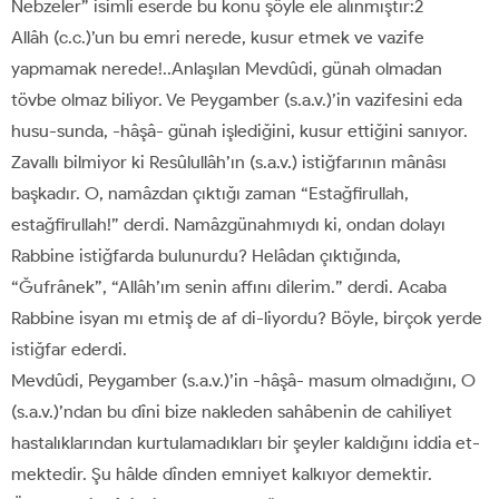
Nebzeler” isimli eserde bu konu şöyle ele alınmıştır:2
Allâh (c.c.)’un bu emri nerede, kusur etmek ve vazife
yapmamak nerede!..Anlaşılan Mevdûdi, günah olmadan
tövbe olmaz biliyor. Ve Peygamber (s.a.v.)’in vazifesini eda
husu-sunda, -hâşâ- günah işlediğini, kusur ettiğini sanıyor.
Zavallı bilmiyor ki Resûlullâh’ın (s.a.v.) istiğfarının mânâsı
başkadır. O, namâzdan çıktığı zaman “Estağfirullah,
estağfirullah!” derdi. Namâzgünahmıydı ki, ondan dolayı
Rabbine istiğfarda bulunurdu? Helâdan çıktığında,
“Ğufrânek”, “Allâh’ım senin affını dilerim.” derdi. Acaba
Rabbine isyan mı etmiş de af di-liyordu? Böyle, birçok yerde
istiğfar ederdi.
Mevdûdi, Peygamber (s.a.v.)’in -hâşâ- masum olmadığını, O
(s.a.v.)’ndan bu dîni bize nakleden sahâbenin de cahiliyet
hastalıklarından kurtulamadıkları bir şeyler kaldığını iddia et-
mektedir. Şu hâlde dînden emniyet kalkıyor demektir.