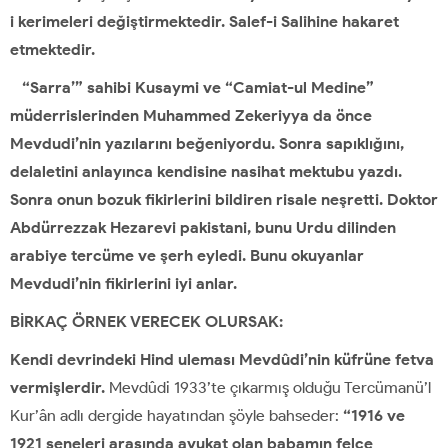
i kerimeleri değiştirmektedir. Salef-i Salihine hakaret
etmektedir.
“Sarra’” sahibi Kusaymi ve “Camiat-ul Medine”
müderrislerinden Muhammed Zekeriyya da önce
Mevdudi’nin yazılarını beğeniyordu. Sonra sapıklığını,
delaletini anlayınca kendisine nasihat mektubu yazdı.
Sonra onun bozuk fikirlerini bildiren risale neşretti. Doktor
Abdürrezzak Hezarevi pakistani, bunu Urdu dilinden
arabiye tercüme ve şerh eyledi. Bunu okuyanlar
Mevdudi’nin fikirlerini iyi anlar.
BİRKAÇ ÖRNEK VERECEK OLURSAK:
Kendi devrindeki Hind uleması Mevdûdi’nin küfrüne fetva
vermişlerdir.
Mevdûdi 1933’te çıkarmış olduğu Tercümanü’l
Kur’ân adlı dergide hayatından şöyle bahseder:
“1916 ve
1921 seneleri arasında avukat olan babamın felce