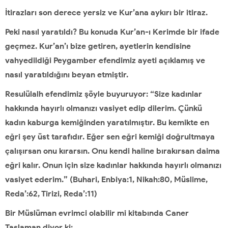
İtirazları son derece yersiz ve Kur’ana aykırı bir itiraz.
Peki nasıl yaratıldı? Bu konuda Kur’an-ı Kerimde bir ifade
geçmez. Kur’an’ı bize getiren, ayetlerin kendisine
vahyedildiği Peygamber efendimiz ayeti açıklamış ve
nasıl yaratıldığını beyan etmiştir.
Resulülalh efendimiz şöyle buyuruyor: “Size kadınlar
hakkında hayırlı olmanızı vasiyet edip dilerim. Çünkü
kadın kaburga kemiğinden yaratılmıştır. Bu kemikte en
eğri şey üst tarafıdır. Eğer sen eğri kemiği doğrultmaya
çalışırsan onu kırarsın. Onu kendi haline bırakırsan daima
eğri kalır. Onun için size kadınlar hakkında hayırlı olmanızı
vasiyet ederim.” (Buhari, Enbiya:1, Nikah:80, Müslime,
Reda’:62, Tirizi, Reda’:11)
Bir Müslüman evrimci olabilir mi kitabında Caner
Taslaman diyor ki: