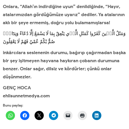
Onlara, “Allah’ın indirdiğine uyun” denildiğinde, “Hayır,
atalarımızdan gördüğümüze uyarız” dediler. Ya atalarının
aklı bir şeye ermemiş, doğru yolu bulamamışlarsa!
وَمَثَلُ الَّذ۪ينَ كَفَرُوا كَمَثَلِ الَّذ۪ي يَنْعِقُ بِمَا لَا يَسْمَعُ اِلَّا دُعَٓاءً وَنِدَٓاءًۜ
صُمٌّ بُكْمٌ عُمْيٌ فَهُمْ لَا يَعْقِلُونَ
inkârcılara seslenenin durumu, bağırıp çağırmadan başka
bir şey işitmeyen hayvana haykıran çobanın durumuna
benzer. Onlar sağır, dilsiz ve kördürler; çünkü onlar
düşünmezler.
GENÇ HOCA
ehlisunnetmedya.com
Bunu paylaş: