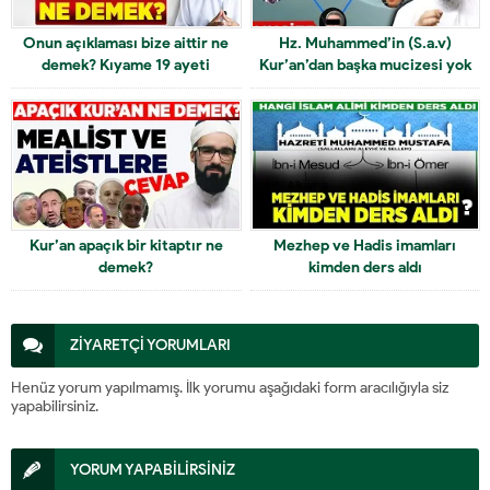
Onun açıklaması bize aittir ne
Hz. Muhammed’in (S.a.v)
demek? Kıyame 19 ayeti
Kur’an’dan başka mucizesi yok
muydu? İsra 59 ayeti nedir?
Kur’an apaçık bir kitaptır ne
Mezhep ve Hadis imamları
demek?
kimden ders aldı
ZİYARETÇİ YORUMLARI
Henüz yorum yapılmamış. İlk yorumu aşağıdaki form aracılığıyla siz
yapabilirsiniz.
YORUM YAPABİLİRSİNİZ