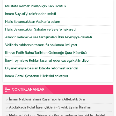
Mustafa Kemal: İnkılap için Kan Döktük
İmam Suyuti’yi tekfir eden selefi
Halis Bayancuk’dan Vatikan’a selam
Halis Bayancuk’un Sahabe ve Selefe hakareti
Allah’ın kelamı ve ses tartışmaları. İbni Teymiyye dalaleti
Velilerin ruhlarının tasarrufu hakkında ilmi yazı
İlim ve Fetih Ruhu: Tarihten Geleceğe Şuur Köprüsü
İbn-i Teymiyye Ruhlar tasarruf eder savaşa katılır diyor
Diyanet eliyle basılan kitapta reformist skandal
İmam Gazali Şeytanın Hilelerini anlatıyor
ÇOK TIKLANANLAR
İmam Nablusi İslami Rüya Tabirleri Alfebatik Sıra
Abdülkadir Polat İğrençlikleri – 5 yıllık Eşinin İtirafları
Mehmet Kırkıncı: Sünnetsiz Kur’an anlayışı hastalıktır, dalalettir!