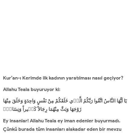
Kur’an-ı Kerimde ilk kadının yaratılması nasıl geçiyor?
Allahu Teala buyuruyor ki:
يَٓا اَيُّهَا النَّاسُ اتَّقُوا رَبَّكُمُ الَّذ۪ي خَلَقَكُمْ مِنْ نَفْسٍ وَاحِدَةٍ وَخَلَقَ مِنْهَا
زَوْجَهَا وَبَثَّ مِنْهُمَا رِجَالاً كَث۪يراً وَنِسَٓاءًۚ
Ey insanlar! Allahu Teala ey iman edenler buyurmadı.
Çünkü burada tüm insanları alakadar eden bir mevzu