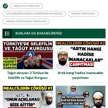
GENÇ HOCA VIDEOLARI
KADIN ERKEĞIN KABURGA KEMIĞINDEN MI YARATILDI
KADININ YARATILMASI
KURANA GÖRE KADININ YARATILMASI
BUNLARA DA BAKABİLİRSİNİZ
Tağut dosyası-2 Türkiye’de
Artık hangi hadise inanacaklar
Selefilik ve Tağut Kurgusu
çarpıtması