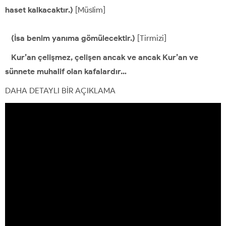
haset kalkacaktır.)
[Müslim]
(İsa benim yanıma gömülecektir.)
[Tirmizi]
Kur’an çelişmez, çelişen ancak ve ancak Kur’an ve
sünnete muhalif olan kafalardır…
DAHA DETAYLI BİR AÇIKLAMA