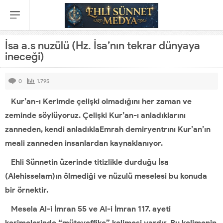
İsa a.s nuzülü (Hz. İsa’nın tekrar dünyaya
ineceği)
0
1.795
Kur’an-ı Kerimde çelişki olmadığını her zaman ve
zeminde söylüyoruz. Çelişki Kur’an-ı anladıklarını
zanneden, kendi anladıklaEmrah demiryentrını Kur’an’ın
meali zanneden insanlardan kaynaklanıyor.
Ehli Sünnetin üzerinde titizlikle durduğu İsa
(Alehisselam)ın ölmediği ve nüzulü meselesi bu konuda
bir örnektir.
Mesela Al-i İmran 55 ve Al-i İmran 117. ayeti
kerimelerinde “müteveffike” kelimesi vardır. Bu kelimenin