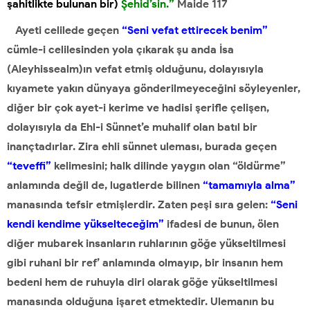
şahitlikte bulunan bir)
Şehid’sin.”
Maide 117
Ayeti celilede geçen
“Seni vefat ettirecek benim”
cümle-i celilesinden yola çıkarak şu anda İsa
(Aleyhissealm)ın vefat etmiş olduğunu, dolayısıyla
kıyamete yakın dünyaya gönderilmeyeceğini söyleyenler,
diğer bir çok ayet-i kerime ve hadisi şerifle çelişen,
dolayısıyla da Ehl-i Sünnet’e muhalif olan batıl bir
inançtadırlar. Zira ehli sünnet uleması, burada geçen
“teveffi”
kelimesini; halk dilinde yaygın olan “öldürme”
anlamında değil de, lugatlerde bilinen
“tamamıyla alma”
manasında tefsir etmişlerdir. Zaten peşi sıra gelen:
“Seni
kendi kendime yükselteceğim”
ifadesi de bunun, ölen
diğer mubarek insanların ruhlarının göğe yükseltilmesi
gibi ruhani bir ref’ anlamında olmayıp, bir insanın hem
bedeni hem de ruhuyla diri olarak göğe yükseltilmesi
manasında olduğuna işaret etmektedir. Ulemanın bu