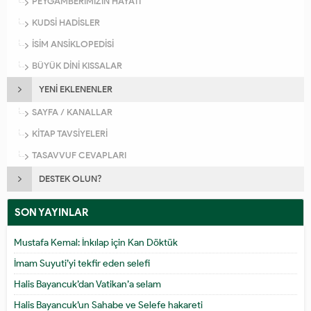
PEYGAMBERİMİZİN HAYATI
KUDSİ HADİSLER
İSİM ANSİKLOPEDİSİ
BÜYÜK DİNİ KISSALAR
YENİ EKLENENLER
SAYFA / KANALLAR
KİTAP TAVSİYELERİ
TASAVVUF CEVAPLARI
DESTEK OLUN?
SON YAYINLAR
Mustafa Kemal: İnkılap için Kan Döktük
İmam Suyuti’yi tekfir eden selefi
Halis Bayancuk’dan Vatikan’a selam
Halis Bayancuk’un Sahabe ve Selefe hakareti