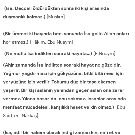
(İsa, Deccalı öldürdükten sonra iki kişi arasında
düşmanlık kalmaz.)
[Müslim]
(Bir ümmet ki başında ben, sonunda İsa gelir. Allah onları
hor etmez.)
[Hâkim, Ebu Nuaym]
(Ne mutlu İsa indikten sonraki hayata…)
[E.Nuaym]
(Ahir zamanda İsa indikten sonraki hayat ne güzeldir.
Yağmur yağdırması için gökyüzüne, bitki bitirmesi için
yeryüzüne izin verilir. Tohumu düz bir taşa ekersen
yeşerir. Bir kişi aslanın yanından geçer aslan ona zarar
vermez. Yılana basar da, onu sokmaz. İnsanlar arasında
menfaat mücadelesi, karşılıklı haset ve kin olmaz.)
[Ebu
Said-en-Nakkaş]
(İsa, âdil bir hakem olarak indiği zaman kin, nefret ve