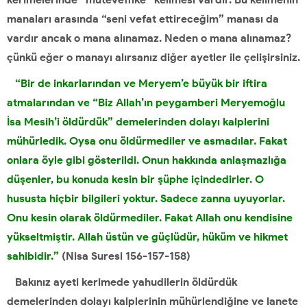
manaları arasında “seni vefat ettireceğim” manası da
vardır ancak o mana alınamaz. Neden o mana alınamaz?
çünkü eğer o manayı alırsanız diğer ayetler ile çelişirsiniz.
“Bir de inkarlarından ve Meryem’e büyük bir iftira
atmalarından ve “Biz Allah’ın peygamberi Meryemoğlu
İsa Mesih’i öldürdük” demelerinden dolayı kalplerini
mühürledik. Oysa onu öldürmediler ve asmadılar. Fakat
onlara öyle gibi gösterildi. Onun hakkında anlaşmazlığa
düşenler, bu konuda kesin bir şüphe içindedirler. O
hususta hiçbir bilgileri yoktur. Sadece zanna uyuyorlar.
Onu kesin olarak öldürmediler. Fakat Allah onu kendisine
yükseltmiştir. Allah üstün ve güçlüdür, hüküm ve hikmet
sahibidir.”
(Nisa Suresi 156-157-158)
Bakınız ayeti kerimede yahudilerin öldürdük
demelerinden dolayı kalplerinin mühürlendiğine ve lanete