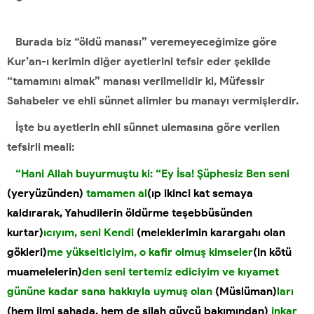
Burada biz “öldü manası” veremeyeceğimize göre
Kur’an-ı kerimin diğer ayetlerini tefsir eder şekilde
“tamamını almak” manası verilmelidir ki, Müfessir
Sahabeler ve ehli sünnet alimler bu manayı vermişlerdir.
İşte bu ayetlerin ehli sünnet ulemasına göre verilen
tefsirli meali:
“Hani Allah buyurmuştu ki: “Ey İsa! Şüphesiz Ben seni
(yeryüzünden)
tamamen al
(ıp ikinci kat semaya
kaldırarak, Yahudilerin öldürme teşebbüsünden
kurtar)
ıcıyım, seni Kendi
(meleklerimin karargahı olan
gökleri)
me yükselticiyim, o kafir olmuş kimseler
(in kötü
muamelelerin)
den seni tertemiz ediciyim ve kıyamet
gününe kadar sana hakkıyla uymuş olan
(Müslüman)
ları
(hem ilmi sahada, hem de silah güvcü bakımından)
inkar