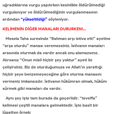
uğradıklarına vurgu yapılırken kesinlikle öldürülmediği
vurgulanıyor ve öldürülmediğinin vurgulanmasının
ardından
“yükseltildiği”
söyleniyor.
KELİMENİN DİĞER MANALARI DURURKEN!…
Mesela Taha suresinde “Rahman arşı istiva etti” ayetine
“arşa oturdu” manası veremezsiniz. İstivanın manaları
arasında oturmak da vardır ancak onu alamazsınız.
Alırsanız “Onun misli hiçbir şey yoktur” ayeti ile
çelişirsiniz. Biz de oturduğumuza ve Allah’ın yarattığı
hiçbir şeye benzemeyeceğine göre oturma manasını
vermeniz imkansızdır. İstivanın hükümran olmak, hüküm
sürmek gibi manaları da vardır.
Aynı şey işte tam burada da geçerlidir. “teveffa”
kelimesi çeşitli manalara gelmektedir. İşte basit bir
lügatten örnek: