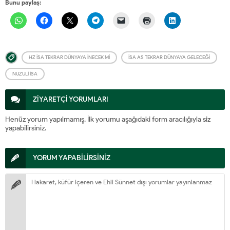
Bunu paylaş:
HZ İSA TEKRAR DÜNYAYA INECEK MI
İSA AS TEKRAR DÜNYAYA GELECEĞI
NUZULI ISA
ZİYARETÇİ YORUMLARI
Henüz yorum yapılmamış. İlk yorumu aşağıdaki form aracılığıyla siz
yapabilirsiniz.
YORUM YAPABİLİRSİNİZ