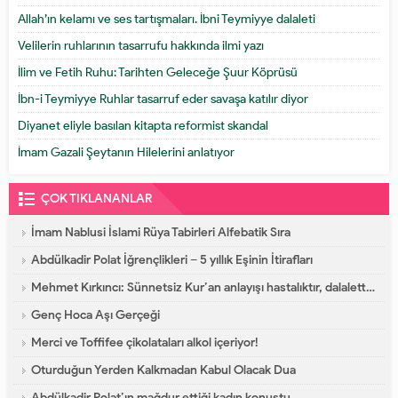
Allah’ın kelamı ve ses tartışmaları. İbni Teymiyye dalaleti
Velilerin ruhlarının tasarrufu hakkında ilmi yazı
İlim ve Fetih Ruhu: Tarihten Geleceğe Şuur Köprüsü
İbn-i Teymiyye Ruhlar tasarruf eder savaşa katılır diyor
Diyanet eliyle basılan kitapta reformist skandal
İmam Gazali Şeytanın Hilelerini anlatıyor
ÇOK TIKLANANLAR
İmam Nablusi İslami Rüya Tabirleri Alfebatik Sıra
Abdülkadir Polat İğrençlikleri – 5 yıllık Eşinin İtirafları
Mehmet Kırkıncı: Sünnetsiz Kur’an anlayışı hastalıktır, dalalettir!
Genç Hoca Aşı Gerçeği
Merci ve Toffifee çikolataları alkol içeriyor!
Oturduğun Yerden Kalkmadan Kabul Olacak Dua
Abdülkadir Polat’ın mağdur ettiği kadın konuştu