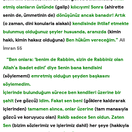
etmiş olanların üstünde
(galip)
kılıcıyım! Sonra
(ahirette
senin de, ümmetinin de)
dönüşünüz ancak banadır! Artık
(o zaman, dini konularla alakalı)
kendisinde ihtilaf etmekte
bulunmuş olduğunuz şeyler hususnda, aranızda
(kimin
haklı, kimin haksız olduğuna)
Ben hüküm vereceğim.”
Ali
İmran 55
“Ben onlara: ‘benim de Rabbim, sizin de Rabbiniz olan
Allah’a ibadet edin!’ diye Senin bana kendisini
(söylememi)
emretmiş olduğun şeyden başkasını
söylemedim.
İçlerinde bulunduğum sürece ben kendileri üzerine bir
şahit
(ve gözcü)
idim. Fakat sen beni
(göklere kaldırarak
içlerinden)
tamamen alınca, onlar üzerine
(tam manasıyla
gözcü ve koruyucu olan)
Rakib sadece Sen oldun. Zaten
Sen
(bizim sözlerimiz ve işlerimiz dahil) her şeye (hakkıyla