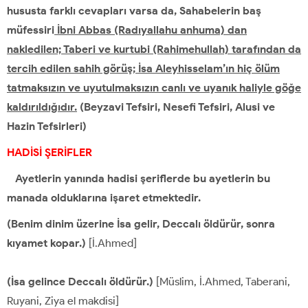
hususta farklı cevapları varsa da, Sahabelerin baş
müfessiri
İbni Abbas (Radıyallahu anhuma) dan
nakledilen; Taberi ve kurtubi (Rahimehullah) tarafından da
tercih edilen sahih görüş; İsa Aleyhisselam’ın hiç ölüm
tatmaksızın ve uyutulmaksızın canlı ve uyanık haliyle göğe
kaldırıldığıdır.
(Beyzavi Tefsiri, Nesefi Tefsiri, Alusi ve
Hazin Tefsirleri)
HADİSİ ŞERİFLER
Ayetlerin yanında hadisi şeriflerde bu ayetlerin bu
manada olduklarına işaret etmektedir.
(Benim dinim üzerine İsa gelir, Deccalı öldürür, sonra
kıyamet kopar.)
[İ.Ahmed]
(İsa gelince Deccalı öldürür.)
[Müslim, İ.Ahmed, Taberani,
Ruyani, Ziya el makdisi]