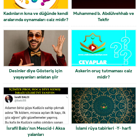
Kadınların kına ve düğünde kendi
Muhammed b. Abdülvehhab ve
aralarında oynamaları caiz midir?
Tekfir
Desinler diye Gösteriş için
Askerin oruç tutmaması caiz
yaşayanları anlatan şiir
midir?
İsrafil Balcı’nın Mescid-i Aksa
İslami rüya tabirleri -Y- harfi
yalanları