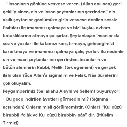
“İnsanların gönlüne vesvese veren, (Allah anılınca) geri
çekilip sinen, cin ve insan şeytanlarının şerrinden” cin
asıllı şeytanlar gönlümüze girip vesvese denilen sessiz
fısıltıları ile îmanımızı çalmaya ve bizi kuşku, evham
bataklıklarına atmaya çalışırlar. Şeytanlaşan insanlar da
söz ve yazıları ile kafamızı karıştırmaya, geleceğimizi
karartmaya ve îmanımızı çalmaya çalışıyorlar. Bu nedenle
cin ve insan şeytanlarının şerrinden, insanların ve
bütün âlemlerin Rabbi, Meliki (tek egemeni) ve gerçek
ilâhı olan Yüce Allah’a sığınalım ve Felâk, Nâs Sûrelerini
çok okuyalım.
Peygamberimiz (Sallallahu Aleyhi ve Sellem) buyuruyor:
Bu gece indirilen âyetleri görmedin mi? (Sığınma
açısından) Onların misli görülmemiştir. (Onlar) “Kul eûzü
birabbil-felâk ve Kul eûzü birabbin-nâs” dır. (Müslim –
Tirmizî)