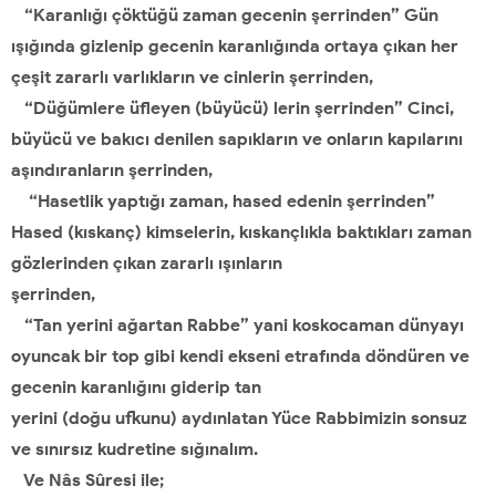
“Karanlığı çöktüğü zaman gecenin şerrinden” Gün
ışığında gizlenip gecenin karanlığında ortaya çıkan her
çeşit zararlı varlıkların ve cinlerin şerrinden,
“Düğümlere üfleyen (büyücü) lerin şerrinden” Cinci,
büyücü ve bakıcı denilen sapıkların ve onların kapılarını
aşındıranların şerrinden,
“Hasetlik yaptığı zaman, hased edenin şerrinden”
Hased (kıskanç) kimselerin, kıskançlıkla baktıkları zaman
gözlerinden çıkan zararlı ışınların
şerrinden,
“Tan yerini ağartan Rabbe” yani koskocaman dünyayı
oyuncak bir top gibi kendi ekseni etrafında döndüren ve
gecenin karanlığını giderip tan
yerini (doğu ufkunu) aydınlatan Yüce Rabbimizin sonsuz
ve sınırsız kudretine sığınalım.
Ve Nâs Sûresi ile;