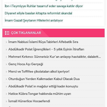
İbn-i Teymiyye Ruhlar tasarruf eder savaşa katılır diyor
Diyanet eliyle basılan kitapta reformist skandal
İmam Gazali Şeytanın Hilelerini anlatıyor
ÇOK TIKLANANLAR
İmam Nablusi İslami Rüya Tabirleri Alfebatik Sıra
Abdülkadir Polat İğrençlikleri – 5 yıllık Eşinin İtirafları
Mehmet Kırkıncı: Sünnetsiz Kur’an anlayışı hastalıktır, dalalettir!
Genç Hoca Aşı Gerçeği
Merci ve Toffifee çikolataları alkol içeriyor!
Oturduğun Yerden Kalkmadan Kabul Olacak Dua
Abdülkadir Polat’ın mağdur ettiği kadın konuştu
Hatice Kübra Tongar hakkında mühim uyarı
İsmail Hünerlice Hocaefendi