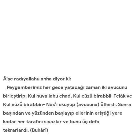
Âişe radıyallahu anha diyor ki:
Peygamberimiz her gece yatacağı zaman iki avucunu
birleştirip, Kul hüvallahu ehad, Kul eûzü birabbil-Felâk ve
Kul eûzü birabbin- Nâs’ı okuyup (avucuna) üflerdi. Sonra
başından ve yüzünden başlayıp ellerinin eriştiği yere
kadar her tarafını sıvazlar ve bunu üç defa
tekrarlardı. (Buhârî)