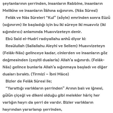
şeytanlarının şerrinden, insanların Rabbine, insanların
Melikîne ve insanların İlâhına sığınırım. (Nâs Sûresi)
Felâk ve Nâs Sûreleri “Kul” (söyle) emrinden sonra Eûzü
(sığınırım) ile başladığı için bu iki sûreye iki muavviz (iki
sığındırıcı) anlamında Muavvizeteyn denir.
Ebû Saîd el-Hudrî radıyallahu anhü diyor ki:
Resûlullah (
Sallallahu Aleyhi ve Sellem
) Muavvizeteyn
(Felâk-Nâs) gelinceye kadar, cinlerden ve insanların göz
değmesinden (çeşitli dualarla) Allah’a sığınırdı. (Felâk-
Nâs) gelince bunlarla Allah’a sığınmaya başladı ve diğer
duaları bıraktı. (Tirmizî – İbni Mâce)
Bizler de Felâk Sûresi ile;
“Yarattığı varlıkların şerrinden” Arının balı ve iğnesi,
gülün çiçeği ve dikeni olduğu gibi melekler hâriç her
varlığın hayrı da şerri de vardır. Bizler varlıkların
hayrından yararlanıp şerrinden,