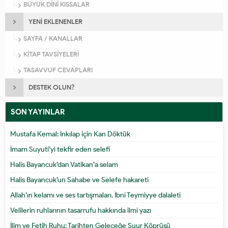
BÜYÜK DİNİ KISSALAR
YENİ EKLENENLER
SAYFA / KANALLAR
KİTAP TAVSİYELERİ
TASAVVUF CEVAPLARI
DESTEK OLUN?
SON YAYINLAR
Mustafa Kemal: İnkılap için Kan Döktük
İmam Suyuti’yi tekfir eden selefi
Halis Bayancuk’dan Vatikan’a selam
Halis Bayancuk’un Sahabe ve Selefe hakareti
Allah’ın kelamı ve ses tartışmaları. İbni Teymiyye dalaleti
Velilerin ruhlarının tasarrufu hakkında ilmi yazı
İlim ve Fetih Ruhu: Tarihten Geleceğe Şuur Köprüsü