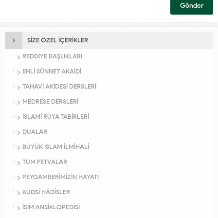
SİZE ÖZEL İÇERİKLER
REDDİYE BAŞLIKLARI
EHLİ SÜNNET AKAİDİ
TAHAVİ AKİDESİ DERSLERİ
MEDRESE DERSLERİ
İSLAMİ RÜYA TABİRLERİ
DUALAR
BÜYÜK İSLAM İLMİHALİ
TÜM FETVALAR
PEYGAMBERİMİZİN HAYATI
KUDSİ HADİSLER
İSİM ANSİKLOPEDİSİ