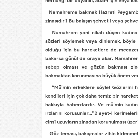
herhangi bir bayanın, adam için veya kad
Namahreme bakmak Hazreti Peygamber (S
zinasıdır.1 Bu bakışın şehvetli veya şeh
Namahrem yani nikâh düşen kadına ba
sözleri söylemek veya dinlemek, böyle
olduğu için bu hareketlere de mecazen
bakarsa gönül de oraya akar. Namahrem 
sebep olması ve gözün bakması zi
bakmaktan korunmasına büyük önem veril
“Mü’min erkeklere söyle! Gözlerini ha
kendileri için çok daha temiz bir hareke
hakkıyla haberdardır. Ve mü’min kadın
ırzlarını korusunlar…”2 ayet-i kerime
cinsî uzuvların zinadan korunulması üzeri
Göz teması, bakışmalar zihin kirlenmele