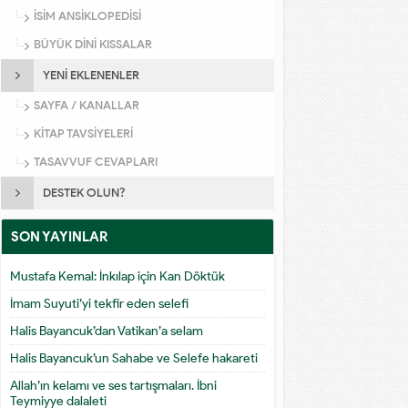
İSİM ANSİKLOPEDİSİ
BÜYÜK DİNİ KISSALAR
YENİ EKLENENLER
SAYFA / KANALLAR
KİTAP TAVSİYELERİ
TASAVVUF CEVAPLARI
DESTEK OLUN?
SON YAYINLAR
Mustafa Kemal: İnkılap için Kan Döktük
İmam Suyuti’yi tekfir eden selefi
Halis Bayancuk’dan Vatikan’a selam
Halis Bayancuk’un Sahabe ve Selefe hakareti
Allah’ın kelamı ve ses tartışmaları. İbni
Teymiyye dalaleti