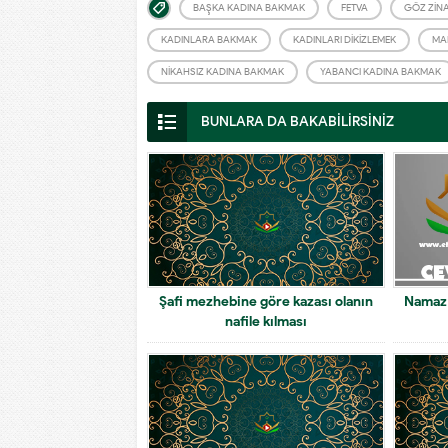
BAŞKA KADINA BAKMAK
FETVA
GÖZ ZINA
KADINLARA BAKMAK
KADINLARI DIKIZLEMEK
MA
NIKAHSIZ KADINA BAKMAK
YABANCI KADINA BAKMAK
BUNLARA DA BAKABİLİRSİNİZ
Şafi mezhebine göre kazası olanın
Namaz 
nafile kılması