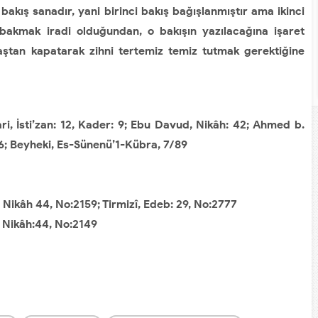
bakış sanadır, yani birinci bakış bağışlanmıştır ama ikinci
bakmak iradi olduğundan, o bakışın yazılacağına işaret
ştan kapatarak zihni tertemiz temiz tutmak gerektiğine
ri, İsti’zan: 12, Kader: 9; Ebu Davud, Nikâh: 42; Ahmed b.
36; Beyheki, Es-Sünenü’1-Kübra, 7/89
 Nikâh 44, No:2159; Tirmizî, Edeb: 29, No:2777
, Nikâh:44, No:2149