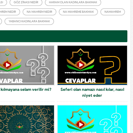
SI
GÖZ ZINASI NEDIR
HARAM OLAN KADINLARA BAKMAK
HREM NEDIR
NA MAHREM NEDIR
NA MAHREME BAKMAK
NAMAHREM
YABANCI KADINLARA BAKMAK
kılmayana selam verilir mi?
Seferi olan namazı nasıl kılar, nasıl
niyet eder