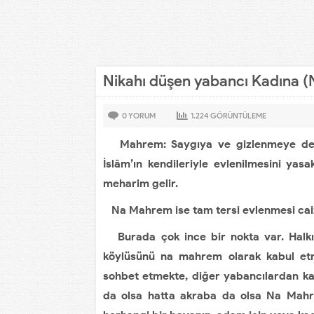
Nikahı düşen yabancı Kadına 
0
YORUM
1.224
GÖRÜNTÜLEME
Mahrem: Saygıya ve gizlenmeye değer
İslâm’ın kendileriyle evlenilmesini yasa
meharim gelir.
Na Mahrem ise tam tersi evlenmesi caiz
Burada çok ince bir nokta var. Halkım
köylüsünü na mahrem olarak kabul et
sohbet etmekte, diğer yabancılardan kaç
da olsa hatta akraba da olsa Na Mahrem