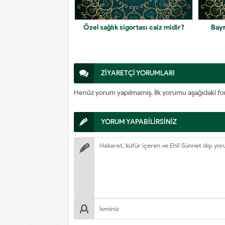
Özel sağlık sigortası caiz midir?
Bay
ZİYARETÇİ YORUMLARI
Henüz yorum yapılmamış. İlk yorumu aşağıdaki form a
YORUM YAPABİLİRSİNİZ