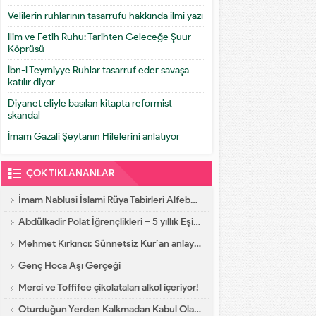
Velilerin ruhlarının tasarrufu hakkında ilmi yazı
İlim ve Fetih Ruhu: Tarihten Geleceğe Şuur
Köprüsü
İbn-i Teymiyye Ruhlar tasarruf eder savaşa
katılır diyor
Diyanet eliyle basılan kitapta reformist
skandal
İmam Gazali Şeytanın Hilelerini anlatıyor
ÇOK TIKLANANLAR
İmam Nablusi İslami Rüya Tabirleri Alfebatik Sıra
Abdülkadir Polat İğrençlikleri – 5 yıllık Eşinin İtirafları
Mehmet Kırkıncı: Sünnetsiz Kur’an anlayışı hastalıktır, dalalettir!
Genç Hoca Aşı Gerçeği
Merci ve Toffifee çikolataları alkol içeriyor!
Oturduğun Yerden Kalkmadan Kabul Olacak Dua