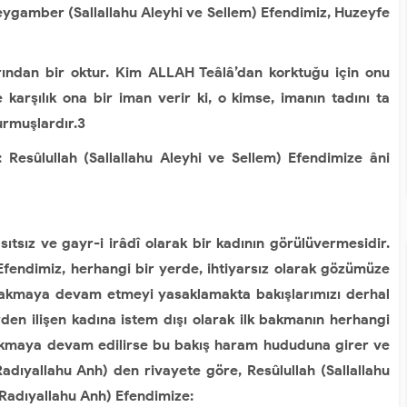
Peygamber (Sallallahu Aleyhi ve Sellem) Efendimiz, Huzeyfe
ından bir oktur. Kim ALLAH Teâlâ’dan korktuğu için onu
karşılık ona bir iman verir ki, o kimse, imanın tadını ta
yurmuşlardır.3
Resûlullah (Sallallahu Aleyhi ve Sellem) Efendimize âni
sız ve gayr-i irâdî olarak bir kadının görülüvermesidir.
 Efendimiz, herhangi bir yerde, ihtiyarsız olarak gözümüze
 bakmaya devam etmeyi yasaklamakta bakışlarımızı derhal
en ilişen kadına istem dışı olarak ilk bakmanın herhangi
bakmaya devam edilirse bu bakış haram hududuna girer ve
adıyallahu Anh) den rivayete göre, Resûlullah (Sallallahu
 (Radıyallahu Anh) Efendimize: