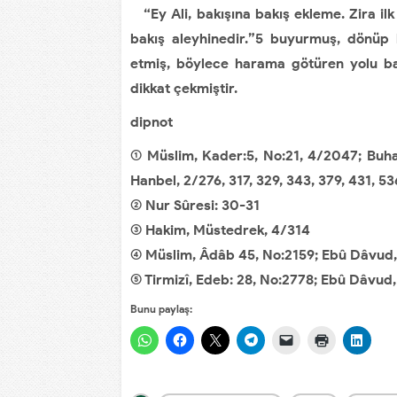
“Ey Ali, bakışına bakış ekleme. Zira ilk 
bakış aleyhinedir.”5 buyurmuş, dönüp 
etmiş, böylece harama götüren yolu ba
dikkat çekmiştir.
dipnot
(1) Müslim, Kader:5, No:21, 4/2047; Buha
Hanbel, 2/276, 317, 329, 343, 379, 431, 5
(2) Nur Sûresi: 30-31
(3) Hakim, Müstedrek, 4/314
(4) Müslim, Âdâb 45, No:2159; Ebû Dâvud,
(5) Tirmizî, Edeb: 28, No:2778; Ebû Dâvud
Bunu paylaş: