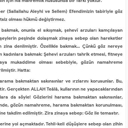
ın için Na mahremlik hususunda bir farkı yoktur.
allallahu Aleyhi ve Sellem) Efendimizin tabiriyle göz
vetsiz olması hükmü değiştirmez.
kmak, onunla el sıkışmak, şehevî arzuları kamçılayan
 şeylerin peşinde dolaşmak zinaya sebep olan hareketler
 zina denilmiştir. Özellikle bakmak… Çünkü göz nereye
kadınlara bakmak: Şehevi arzuları tahrik etmesi, fitneye
naya mukaddime olması sebebiyle, gözün namahreme
miştir. Hatta:
rama bakmaktan sakınsınlar ve ırzlarını korusunlar. Bu,
ttir. Gerçekten ALLAH Teâlâ, kullarının ne yapacaklarından
lara da söyle! Gözlerini harama bakmaktan sakınsınlar,
lerinde, gözün namahreme, harama bakmaktan korunulması,
ne takdim edilmiştir. Zira zinaya sebep: Göz ile temastır.
rine yol açmaktadır. Tehli-keli düşüşlere sebep olan zihin