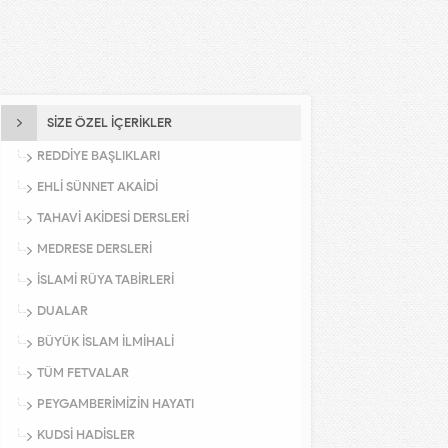
SİZE ÖZEL İÇERİKLER
REDDİYE BAŞLIKLARI
EHLİ SÜNNET AKAİDİ
TAHAVİ AKİDESİ DERSLERİ
MEDRESE DERSLERİ
İSLAMİ RÜYA TABİRLERİ
DUALAR
BÜYÜK İSLAM İLMİHALİ
TÜM FETVALAR
PEYGAMBERİMİZİN HAYATI
KUDSİ HADİSLER