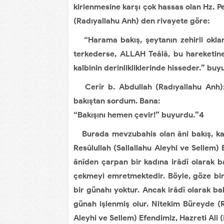
kirlenmesine karşı çok hassas olan Hz. 
(Radıyallahu Anh) den rivayete göre:
“Harama bakış, şeytanın zehirli oklar
terkederse, ALLAH Teâlâ, bu hareketine 
kalbinin derinlikliklerinde hisseder.” bu
Cerîr b. Abdullah (Radıyallahu Anh): 
bakıştan sordum. Bana:
“Bakışını hemen çevir!” buyurdu.”4
Burada mevzubahis olan âni bakış, kasıt
Resûlullah (Sallallahu Aleyhi ve Sellem)
ânîden çarpan bir kadına irâdî olarak
çekmeyi emretmektedir. Böyle, göze bird
bir günahı yoktur. Ancak irâdî olarak 
günah işlenmiş olur. Nitekim Büreyde (R
Aleyhi ve Sellem) Efendimiz, Hazreti Ali