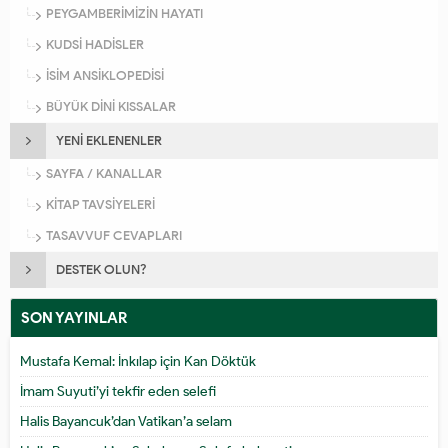
PEYGAMBERİMİZİN HAYATI
KUDSİ HADİSLER
İSİM ANSİKLOPEDİSİ
BÜYÜK DİNİ KISSALAR
YENİ EKLENENLER
SAYFA / KANALLAR
KİTAP TAVSİYELERİ
TASAVVUF CEVAPLARI
DESTEK OLUN?
SON YAYINLAR
Mustafa Kemal: İnkılap için Kan Döktük
İmam Suyuti’yi tekfir eden selefi
Halis Bayancuk’dan Vatikan’a selam