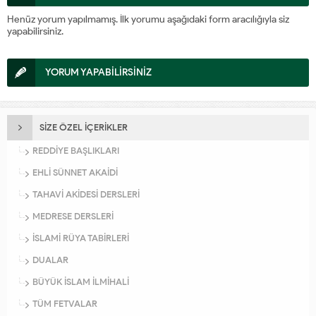
Henüz yorum yapılmamış. İlk yorumu aşağıdaki form aracılığıyla siz
yapabilirsiniz.
YORUM YAPABİLİRSİNİZ
SİZE ÖZEL İÇERİKLER
REDDİYE BAŞLIKLARI
EHLİ SÜNNET AKAİDİ
TAHAVİ AKİDESİ DERSLERİ
MEDRESE DERSLERİ
İSLAMİ RÜYA TABİRLERİ
DUALAR
BÜYÜK İSLAM İLMİHALİ
TÜM FETVALAR