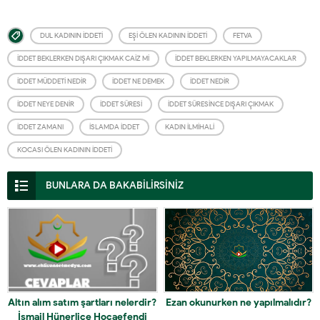
DUL KADININ IDDETI
EŞI ÖLEN KADININ IDDETI
FETVA
İDDET BEKLERKEN DIŞARI ÇIKMAK CAIZ MI
İDDET BEKLERKEN YAPILMAYACAKLAR
İDDET MÜDDETI NEDIR
İDDET NE DEMEK
İDDET NEDIR
İDDET NEYE DENIR
İDDET SÜRESI
İDDET SÜRESINCE DIŞARI ÇIKMAK
İDDET ZAMANI
İSLAMDA IDDET
KADIN İLMIHALI
KOCASI ÖLEN KADININ IDDETI
BUNLARA DA BAKABİLİRSİNİZ
Altın alım satım şartları nelerdir?
Ezan okunurken ne yapılmalıdır?
İsmail Hünerlice Hocaefendi