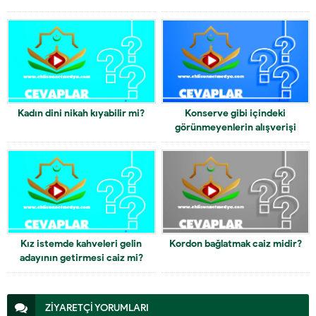
Kadın dini nikah kıyabilir mi?
Konserve gibi içindeki
görünmeyenlerin alışverişi
dinen caiz midir?
Kız istemde kahveleri gelin
Kordon bağlatmak caiz midir?
adayının getirmesi caiz mi?
ZİYARETÇİ YORUMLARI