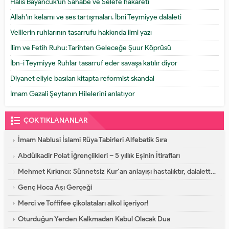
Halis Bayancuk’un Sahabe ve Selefe hakareti
Allah’ın kelamı ve ses tartışmaları. İbni Teymiyye dalaleti
Velilerin ruhlarının tasarrufu hakkında ilmi yazı
İlim ve Fetih Ruhu: Tarihten Geleceğe Şuur Köprüsü
İbn-i Teymiyye Ruhlar tasarruf eder savaşa katılır diyor
Diyanet eliyle basılan kitapta reformist skandal
İmam Gazali Şeytanın Hilelerini anlatıyor
ÇOK TIKLANANLAR
İmam Nablusi İslami Rüya Tabirleri Alfebatik Sıra
Abdülkadir Polat İğrençlikleri – 5 yıllık Eşinin İtirafları
Mehmet Kırkıncı: Sünnetsiz Kur’an anlayışı hastalıktır, dalalettir!
Genç Hoca Aşı Gerçeği
Merci ve Toffifee çikolataları alkol içeriyor!
Oturduğun Yerden Kalkmadan Kabul Olacak Dua