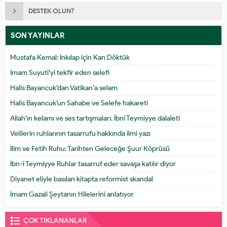
DESTEK OLUN?
SON YAYINLAR
Mustafa Kemal: İnkılap için Kan Döktük
İmam Suyuti’yi tekfir eden selefi
Halis Bayancuk’dan Vatikan’a selam
Halis Bayancuk’un Sahabe ve Selefe hakareti
Allah’ın kelamı ve ses tartışmaları. İbni Teymiyye dalaleti
Velilerin ruhlarının tasarrufu hakkında ilmi yazı
İlim ve Fetih Ruhu: Tarihten Geleceğe Şuur Köprüsü
İbn-i Teymiyye Ruhlar tasarruf eder savaşa katılır diyor
Diyanet eliyle basılan kitapta reformist skandal
İmam Gazali Şeytanın Hilelerini anlatıyor
ÇOK TIKLANANLAR