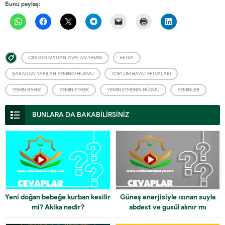
Bunu paylaş:
CIDDI OLMADAN YAPILAN YEMIN
FETVA
ŞAKADAN YAPILAN YEMININ HÜKMÜ
TOPLUM HAYAT FETVALARI
YEMIN BAHSI
YEMIN ETMEK
YEMIN ETMENIN HÜKMÜ
YEMINLER
BUNLARA DA BAKABİLİRSİNİZ
Yeni doğan bebeğe kurban kesilir
Güneş enerjisiyle ısınan suyla
mi? Akika nedir?
abdest ve gusül alınır mı