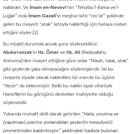
nakleder. Ve
İmam en-Nevevi
’nin
“Tehzibu’l-Esma ve’l-
Lüğat”
ında
İmam Gazali’
yi meşhur lafzı “rec’at” şeklinde
gelen bu rivayeti “atak” lafzıyla naklettiği için hataya nisbet
ettiğini söyler.[2]
Bu müşkil durumda ancak şunu söyleyebiliriz:
Abdurrezzak
’ın
Hz. Ömer
ve
Hz. Ali
(Radıyallahu
Anhuma)’den rivayet ettiğine göre onlar “Nikah, talak, atak”
gibi şeylerde şaka olmayacağını söylemişlerdir. Ve bu
rivayete ziyade olarak nakledilen bir eserde bu üçüne
“Nezir” de eklenmiştir. Belki bu naklin ispat cihetiyle
Hanefilerin bu görüşünü destekler mahiyette olduğu
söylenebilir.
Yukarıda muhalif delil olarak getirilen
“Hata, unutma ve
(yapılması) üzerine zorlandıkları şeyler(in mesuliyeti)
ümmetimden kaldırılmıştır” şeklindeki hadiste bulunan