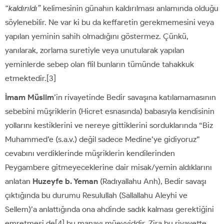
“kaldırıldı”
kelimesinin günahın kaldırılması anlamında olduğu
söylenebilir. Ne var ki bu da keffaretin gerekmemesini veya
yapılan yeminin sahih olmadığını göstermez. Çünkü,
yanılarak, zorlama suretiyle veya unutularak yapılan
yeminlerde sebep olan fiil bunların tümünde tahakkuk
etmektedir.[3]
İmam Müslim
’in rivayetinde Bedir savaşına katılamamasının
sebebini müşriklerin (Hicret esnasında) babasıyla kendisinin
yollarını kestiklerini ve nereye gittiklerini sorduklarında “Biz
Muhammed’e (s.a.v.) değil sadece Medine’ye gidiyoruz”
cevabını verdiklerinde müşriklerin kendilerinden
Peygambere gitmeyeceklerine dair misak/yemin aldıklarını
anlatan
Huzeyfe b. Yeman
(Radıyallahu Anh), Bedir savaşı
çıktığında bu durumu Resulullah (Sallallahu Aleyhi ve
Sellem)’a anlattığında ona ahdinde sadık kalması gerektiğini
emretmesi de[4] bu manayı müeyyiddir. Zira bu rivayette