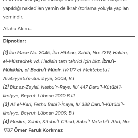
yapıldığı nakledilen yemin de ikrah/zorlama yoluyla yapılan
yemindir.
Allahu Alem…
Dipnotlar:
[1]
İbn Mace No: 2045, İbn Hibban, Sahih, No: 7219, Hakim,
el-Müstedrek vd. Hadisin tam tahrici için bkz.
İbnu’l-
Mülakkin, el-Bedru’l-Münir
, IV/177 el-Mektebetu’l-
Arabiyyetu’s-Suudiyye, 2004, B.I
[2]
Bkz.ez-Zeylai, Nasbu’r-Raye, III/ 447 Daru’l-Kütübi’l-
İlmiyye, Beyrut-Lübnan 2010 B.III
[3]
Ali el-Kari, Fethu Babi’l-İnaye, II/ 388 Daru’l-Kütübi’l-
İlmiyye, Beyrut-Lübnan 2009, B.I
[4]
Müslim, Sahih, Kitabu’l-Cihad, Babu’l-Vefa bi’l-Ahd, No:
1787
Ömer Faruk Korkmaz