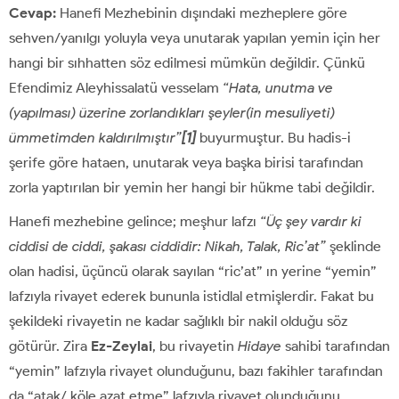
Cevap:
Hanefi Mezhebinin dışındaki mezheplere göre
sehven/yanılgı yoluyla veya unutarak yapılan yemin için her
hangi bir sıhhatten söz edilmesi mümkün değildir. Çünkü
Efendimiz Aleyhissalatü vesselam
“Hata, unutma ve
(yapılması) üzerine zorlandıkları şeyler(in mesuliyeti)
ümmetimden kaldırılmıştır”
[1]
buyurmuştur. Bu hadis-i
şerife göre hataen, unutarak veya başka birisi tarafından
zorla yaptırılan bir yemin her hangi bir hükme tabi değildir.
Hanefi mezhebine gelince; meşhur lafzı
“Üç şey vardır ki
ciddisi de ciddi, şakası ciddidir: Nikah, Talak, Ric’at”
şeklinde
olan hadisi, üçüncü olarak sayılan “ric’at” ın yerine “yemin”
lafzıyla rivayet ederek bununla istidlal etmişlerdir. Fakat bu
şekildeki rivayetin ne kadar sağlıklı bir nakil olduğu söz
götürür. Zira
Ez-Zeylai
, bu rivayetin
Hidaye
sahibi tarafından
“yemin” lafzıyla rivayet olunduğunu, bazı fakihler tarafından
da “atak/ köle azat etme” lafzıyla rivayet olunduğunu