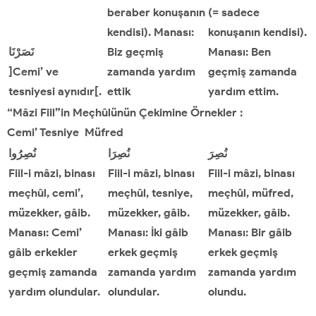
beraber konuşanın
(= sadece
kendisi). Manası:
konuşanın kendisi).
نَصَرْنَا
Biz geçmiş
Manası: Ben
]Cemi’ ve
zamanda yardım
geçmiş zamanda
tesniyesi aynıdır[.
ettik
yardım ettim.
“Mâzi Fiil”in Meçhûlünün Çekimine Örnekler
:
Cemi
’
Tesniye Müfred
نُصِرَ
نُصِرَا
نُصِرُوا
Fiil-i mâzi, binası
Fiil-i mâzi, binası
Fiil-i mâzi, binası
meçhûl, cemi’,
meçhûl, tesniye,
meçhûl, müfred,
müzekker, gâib.
müzekker, gâib.
müzekker, gâib.
Manası: Cemi’
Manası: İki gâib
Manası: Bir gâib
gâib erkekler
erkek geçmiş
erkek geçmiş
geçmiş zamanda
zamanda yardım
zamanda yardım
yardım olundular.
olundular.
olundu.