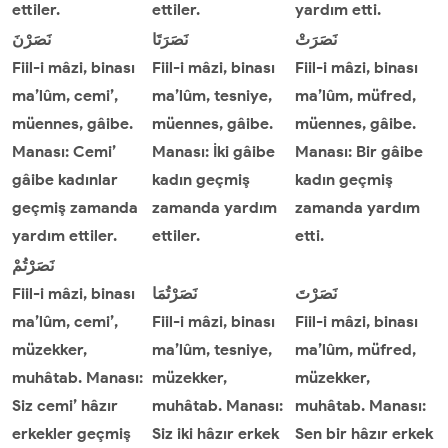
ettiler.
ettiler.
yardım etti.
نَصَرَتْ
نَصَرَتَا
نَصَرْنَ
Fiil-i mâzi, binası
Fiil-i mâzi, binası
Fiil-i mâzi, binası
ma’lûm, cemi’,
ma’lûm, tesniye,
ma’lûm, müfred,
müennes, gâibe.
müennes, gâibe.
müennes, gâibe.
Manası: Cemi’
Manası: İki gâibe
Manası: Bir gâibe
gâibe kadınlar
kadın geçmiş
kadın geçmiş
geçmiş zamanda
zamanda yardım
zamanda yardım
yardım ettiler.
ettiler.
etti.
نَصَرْتُمْ
Fiil-i mâzi, binası
نَصَرْتُمَا
نَصَرْتَ
ma’lûm, cemi’,
Fiil-i mâzi, binası
Fiil-i mâzi, binası
müzekker,
ma’lûm, tesniye,
ma’lûm, müfred,
muhâtab. Manası:
müzekker,
müzekker,
Siz cemi’ hâzır
muhâtab. Manası:
muhâtab. Manası:
erkekler geçmiş
Siz iki hâzır erkek
Sen bir hâzır erkek