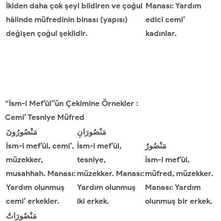
İkiden daha çok şeyi bildiren ve çoğul
Manası: Yardım
hâlinde müfredinin binası (yapısı)
edici cemi’
değişen
çoğul
şeklidir.
kadınlar.
“İsm-i Mef’ûl”ün Çekimine Örnekler :
Cemi
’
Tesniye Müfred
مَنْصُورَانِ
مَنْصُورُونَ
İsm-i mef’ûl, cemi’,
İsm-i mef’ûl,
مَنْصُورٌ
müzekker,
tesniye,
İsm-i mef’ûl,
musahhah. Manası:
müzekker. Manası:
müfred, müzekker.
Yardım olunmuş
Yardım olunmuş
Manası: Yardım
cemi’ erkekler.
iki erkek.
olunmuş bir erkek.
مَنْصُورَاتٌ