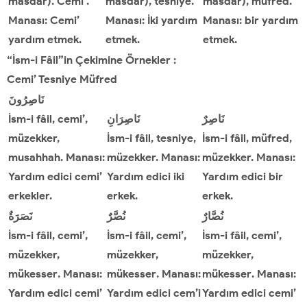
masdar). Cemi’.
masdar), tesniye.
masdar), müfred.
Manası: Cemi’
Manası: İki yardım
Manası: bir yardım
yardım etmek.
etmek.
etmek.
“İsm-i Fâil”in Çekimine Örnekler :
Cemi
’
Tesniye Müfred
نَاصِرُونَ
İsm-i fâil, cemi’,
نَاصِرَانِ
نَاصِرٌ
müzekker,
İsm-i fâil, tesniye,
İsm-i fâil, müfred,
musahhah
. Manası:
müzekker. Manası:
müzekker. Manası:
Yardım edici cemi’
Yardım edici iki
Yardım edici bir
erkekler.
erkek.
erkek.
نُصَّارٌ
نُصَّرٌ
نَصَرَةٌ
İsm-i fâil, cemi’,
İsm-i fâil, cemi’,
İsm-i fâil, cemi’,
müzekker,
müzekker,
müzekker,
mükesser
. Manası:
mükesser
. Manası:
mükesser
. Manası:
Yardım edici cemi’
Yardım edici cem’i
Yardım edici cemi’