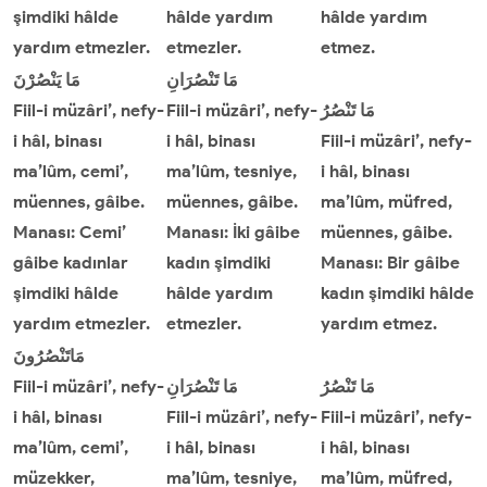
şimdiki hâlde
hâlde yardım
hâlde yardım
yardım etmezler.
etmezler.
etmez.
مَا تَنْصُرَانِ
مَا
يَنْصُرْنَ
Fiil-i müzâri’, nefy-
Fiil-i müzâri’, nefy-
تَنْصُرُ
مَا
i hâl, binası
i hâl, binası
Fiil-i müzâri’, nefy-
ma’lûm, cemi’,
ma’lûm, tesniye,
i hâl, binası
müennes, gâibe.
müennes, gâibe.
ma’lûm, müfred,
Manası: Cemi’
Manası: İki gâibe
müennes, gâibe.
gâibe kadınlar
kadın şimdiki
Manası: Bir gâibe
şimdiki hâlde
hâlde yardım
kadın şimdiki hâlde
yardım etmezler.
etmezler.
yardım etmez.
مَاتَنْصُرُونَ
Fiil-i müzâri’, nefy-
تَنْصُرَانِ
مَا
تَنْصُرُ
مَا
i hâl, binası
Fiil-i müzâri’, nefy-
Fiil-i müzâri’, nefy-
ma’lûm, cemi’,
i hâl, binası
i hâl, binası
müzekker,
ma’lûm, tesniye,
ma’lûm, müfred,