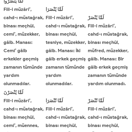
لَمَّا
يُنْصَرُوا
Fiil-i müzâri’,
يُنْصَرَا
لَمَّا
cahd-ı müstağrak,
Fiil-i müzâri’,
يُنْصَرْ
لَمَّا
binası meçhûl,
cahd-ı müstağrak,
Fiil-i müzâri’,
cemi’, müzekker,
binası meçhûl,
cahd-ı müstağrak,
gâib. Manası:
tesniye, müzekker,
binası meçhûl,
Cemi’ gâib
gâib. Manası: İki
müfred, müzekker,
erkekler geçmiş
gâib erkek geçmiş
gâib. Manası: Bir
zamanın tümünde
zamanın tümünde
gâib erkek geçmiş
yardım
yardım
zamanın tümünde
olunmadılar.
olunmadılar.
yardım olunmadı.
لَمَّا
يُنْصَرْنَ
Fiil-i müzâri’,
تُنْصَرَا
لَمَّا
تُنْصَرْ
لَمَّا
cahd-ı müstağrak,
Fiil-i müzâri’,
Fiil-i müzâri’,
binası meçhûl,
cahd-ı müstağrak,
cahd-ı müstağrak,
cemi’, müennes,
binası meçhûl,
binası meçhûl,