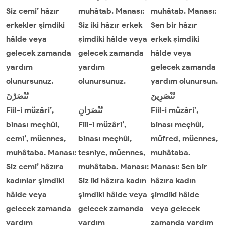
Siz cemi’ hâzır
muhâtab. Manası:
muhâtab. Manası:
erkekler şimdiki
Siz iki hâzır erkek
Sen bir hâzır
hâlde veya
şimdiki hâlde veya
erkek şimdiki
gelecek zamanda
gelecek zamanda
hâlde veya
yardım
yardım
gelecek zamanda
olunursunuz.
olunursunuz.
yardım olunursun.
تُنْصَرِينَ
تُنْصَرْنَ
Fiil-i müzâri’,
تُنْصَرَانِ
Fiil-i müzâri’,
binası meçhûl,
Fiil-i müzâri’,
binası meçhûl,
cemi’, müennes,
binası meçhûl,
müfred, müennes,
muhâtaba. Manası:
tesniye, müennes,
muhâtaba.
Siz cemi’ hâzıra
muhâtaba. Manası:
Manası: Sen bir
kadınlar şimdiki
Siz iki hâzıra kadın
hâzıra kadın
hâlde veya
şimdiki hâlde veya
şimdiki hâlde
gelecek zamanda
gelecek zamanda
veya gelecek
yardım
yardım
zamanda yardım