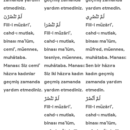
etmediniz.
yardım etmediniz.
yardım etmedin.
لَمْ
تَنْصُرِي
لَمْ
تَنْصُرْنَ
Fiil-i müzâri’,
تَنْصُرَا
لَمْ
Fiil-i müzâri’,
cahd-ı mutlak,
Fiil-i müzâri’,
cahd-ı mutlak,
binası ma’lûm,
cahd-ı mutlak,
binası ma’lûm,
cemi’, müennes,
binası ma’lûm,
müfred, müennes,
muhâtaba.
tesniye, müennes,
muhâtaba. Manası:
Manası: Siz cemi’
muhâtaba. Manası:
Sen bir hâzıra
hâzıra kadınlar
Siz iki hâzıra kadın
kadın geçmiş
geçmiş zamanda
geçmiş zamanda
zamanda yardım
yardım etmediniz.
yardım etmediniz.
etmedin.
لَمْ
اَنْصُرْ
لَمْ
نَنْصُرْ
Fiil-i müzâri’,
Fiil-i müzâri’,
cahd-ı mutlak,
cahd-ı mutlak,
binası ma’lûm,
binası ma’lûm,