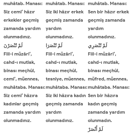
muhâtab. Manası:
muhâtab. Manası:
muhâtab. Manası:
Siz cemi’ hâzır
Siz iki hâzır erkek
Sen bir hâzır erkek
erkekler geçmiş
geçmiş zamanda
geçmiş zamanda
zamanda yardım
yardım
yardım
olunmadınız.
olunmadınız.
olunmadınız.
لَمْ
تُنْصَرِي
لَمْ
تُنْصَرَا
لَمْ
تُنْصَرْنَ
Fiil-i müzâri’,
Fiil-i müzâri’,
Fiil-i müzâri’,
cahd-ı mutlak,
cahd-ı mutlak,
cahd-ı mutlak,
binası meçhûl,
binası meçhûl,
binası meçhûl,
cemi’, müennes,
tesniye, müennes,
müfred, müennes,
muhâtaba. Manası:
muhâtaba. Manası:
muhâtaba. Manası:
Siz cemi’ hâzıra
Siz iki hâzıra kadın
Sen bir hâzıra
kadınlar geçmiş
geçmiş zamanda
kadın geçmiş
zamanda yardım
yardım
zamanda yardım
olunmadınız.
olunmadınız.
olunmadın.
لَمْ
اُنْصَرْ