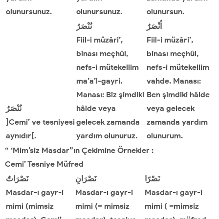
olunursunuz.
olunursunuz.
olunursun.
اُنْصَرُ
نُنْصَرُ
Fiil-i müzâri’,
Fiil-i müzâri’,
binası meçhûl,
binası meçhûl,
nefs-i mütekellim
nefs-i mütekellim
ma’a’l-gayri.
vahde. Manası:
Manası: Biz şimdiki
Ben şimdiki hâlde
نُنْصَرُ
hâlde veya
veya gelecek
]Cemi’ ve tesniyesi
gelecek zamanda
zamanda yardım
aynıdır[.
yardım olunuruz.
olunurum.
“ ‘Mim’siz Masdar”ın Çekimine Örnekler :
Cemi
’
Tesniye Müfred
نَصْرًا
نَصْرَانِ
نَصْرَاتٌ
Masdar-ı gayr-i
Masdar-ı gayr-i
Masdar-ı gayr-i
mimi (mimsiz
mimi (= mimsiz
mimi ( =mimsiz