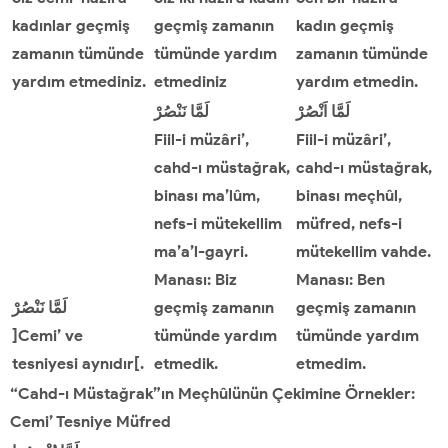
kadınlar geçmiş
geçmiş zamanın
kadın geçmiş
zamanın tümünde
tümünde yardım
zamanın tümünde
yardım etmediniz.
etmediniz
yardım etmedin.
لَمَّا
اَنْصُرْ
لَمَّا
نَنْصُرْ
Fiil-i müzâri’,
Fiil-i müzâri’,
cahd-ı müstağrak,
cahd-ı müstağrak,
binası ma’lûm,
binası meçhûl,
nefs-i mütekellim
müfred, nefs-i
ma’a’l-gayri.
mütekellim vahde.
Manası: Biz
Manası: Ben
نَنْصُرْ
لَمَّا
geçmiş zamanın
geçmiş zamanın
]Cemi’ ve
tümünde yardım
tümünde yardım
tesniyesi aynıdır[.
etmedik.
etmedim.
“Cahd-ı Müstağrak”ın Meçhûlünün Çekimine Örnekler:
Cemi
’
Tesniye Müfred