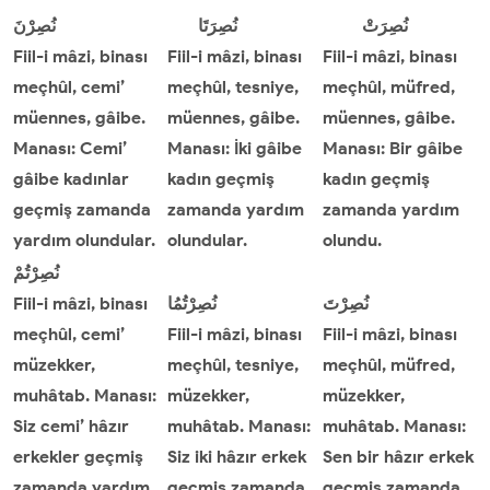
نُصِرَتْ
نُصِرَتَا
نُصِرْنَ
Fiil-i mâzi, binası
Fiil-i mâzi, binası
Fiil-i mâzi, binası
meçhûl, cemi’
meçhûl, tesniye,
meçhûl, müfred,
müennes, gâibe.
müennes, gâibe.
müennes, gâibe.
Manası: Cemi’
Manası: İki gâibe
Manası: Bir gâibe
gâibe kadınlar
kadın geçmiş
kadın geçmiş
geçmiş zamanda
zamanda yardım
zamanda yardım
yardım olundular.
olundular.
olundu.
نُصِرْتُمْ
Fiil-i mâzi, binası
نُصِرْتُمُا
نُصِرْتَ
meçhûl, cemi’
Fiil-i mâzi, binası
Fiil-i mâzi, binası
müzekker,
meçhûl, tesniye,
meçhûl, müfred,
muhâtab. Manası:
müzekker,
müzekker,
Siz cemi’ hâzır
muhâtab. Manası:
muhâtab. Manası:
erkekler geçmiş
Siz iki hâzır erkek
Sen bir hâzır erkek
zamanda yardım
geçmiş zamanda
geçmiş zamanda