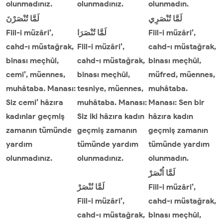
olunmadınız.
olunmadınız.
olunmadın.
لَمَّا
تُنْصَرِي
لَمَّا
تُنْصَرْنَ
Fiil-i müzâri’,
تُنْصَرَا
لَمَّا
Fiil-i müzâri’,
cahd-ı müstağrak,
Fiil-i müzâri’,
cahd-ı müstağrak,
binası meçhûl,
cahd-ı müstağrak,
binası meçhûl,
cemi’, müennes,
binası meçhûl,
müfred, müennes,
muhâtaba. Manası:
tesniye, müennes,
muhâtaba.
Siz cemi’ hâzıra
muhâtaba. Manası:
Manası: Sen bir
kadınlar geçmiş
Siz iki hâzıra kadın
hâzıra kadın
zamanın tümünde
geçmiş zamanın
geçmiş zamanın
yardım
tümünde yardım
tümünde yardım
olunmadınız.
olunmadınız.
olunmadın.
لَمَّا
اُنْصَرْ
نُنْصَرْ
لَمَّا
Fiil-i müzâri’,
Fiil-i müzâri’,
cahd-ı müstağrak,
cahd-ı müstağrak,
binası meçhûl,