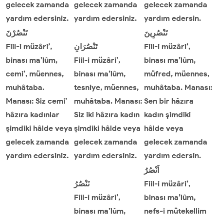
gelecek zamanda
gelecek zamanda
gelecek zamanda
yardım edersiniz.
yardım edersiniz.
yardım edersin.
تَنْصُرِينَ
تَنْصُرْنَ
Fiil-i müzâri’,
تَنْصُرَانِ
Fiil-i müzâri’,
binası ma’lûm,
Fiil-i müzâri’,
binası ma’lûm,
cemi’, müennes,
binası ma’lûm,
müfred, müennes,
muhâtaba.
tesniye, müennes,
muhâtaba. Manası:
Manası: Siz cemi’
muhâtaba. Manası:
Sen bir hâzıra
hâzıra kadınlar
Siz iki hâzıra kadın
kadın şimdiki
şimdiki hâlde veya
şimdiki hâlde veya
hâlde veya
gelecek zamanda
gelecek zamanda
gelecek zamanda
yardım edersiniz.
yardım edersiniz.
yardım edersin.
اَنْصُرُ
نَنْصُرُ
Fiil-i müzâri’,
Fiil-i müzâri’,
binası ma’lûm,
binası ma’lûm,
nefs-i mütekellim