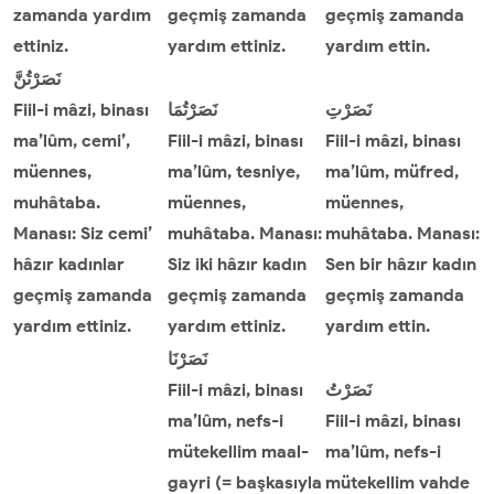
zamanda yardım
geçmiş zamanda
geçmiş zamanda
ettiniz.
yardım ettiniz.
yardım ettin.
نَصَرْتُنَّ
Fiil-i mâzi, binası
نَصَرْتُمَا
نَصَرْتِ
ma’lûm, cemi’,
Fiil-i mâzi, binası
Fiil-i mâzi, binası
müennes,
ma’lûm, tesniye,
ma’lûm, müfred,
muhâtaba.
müennes,
müennes,
Manası: Siz cemi’
muhâtaba. Manası:
muhâtaba. Manası:
hâzır kadınlar
Siz iki hâzır kadın
Sen bir hâzır kadın
geçmiş zamanda
geçmiş zamanda
geçmiş zamanda
yardım ettiniz.
yardım ettiniz.
yardım ettin.
نَصَرْنَا
Fiil-i mâzi, binası
نَصَرْتُ
ma’lûm, nefs-i
Fiil-i mâzi, binası
mütekellim maal-
ma’lûm, nefs-i
gayri (= başkasıyla
mütekellim vahde