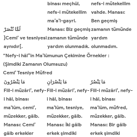
binası meçhûl,
nefs-i mütekellim
nefs-i mütekellim
vahde. Manası:
ma’a’l-gayri.
Ben geçmiş
نُنْصَرْ
لَمَّا
Manası: Biz geçmiş
zamanın tümünde
]Cemi’ ve tesniyesi
zamanın tümünde
yardım
aynıdır[.
yardım olunmadık.
olunmadım.
“Nefy-i hâl”in Ma’lûmunun Çekimine Örnekler :
(Şimdiki Zamanın Olumsuzu)
Cemi
’
Tesniye Müfred
مَا
يَنْصُرُ
مَا
يَنْصُرَانِ
مَا
يَنْصُرُونَ
Fiil-i müzâri’, nefy-
Fiil-i müzâri’, nefy-
Fiil-i müzâri’, nefy-
i hâl, binası
i hâl, binası
i hâl, binası
ma’lûm, cemi’,
ma’lûm, tesniye,
ma’lûm, müfred,
müzekker, gâib.
müzekker, gâib.
müzekker, gâib.
Manası: Cemi’
Manası: İki gâib
Manası: Bir gâib
gâib erkekler
erkek şimdiki
erkek şimdiki