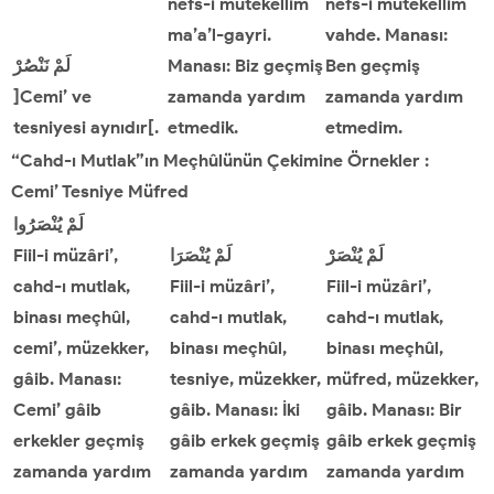
nefs-i mütekellim
nefs-i mütekellim
ma’a’l-gayri.
vahde. Manası:
نَنْصُرْ
لَمْ
Manası: Biz geçmiş
Ben geçmiş
]Cemi’ ve
zamanda yardım
zamanda yardım
tesniyesi aynıdır[.
etmedik.
etmedim.
“Cahd-ı Mutlak”ın Meçhûlünün Çekimine Örnekler :
Cemi
’
Tesniye Müfred
لَمْ
يُنْصَرُوا
Fiil-i müzâri’,
يُنْصَرَا
لَمْ
يُنْصَرْ
لَمْ
cahd-ı mutlak,
Fiil-i müzâri’,
Fiil-i müzâri’,
binası meçhûl,
cahd-ı mutlak,
cahd-ı mutlak,
cemi’, müzekker,
binası meçhûl,
binası meçhûl,
gâib. Manası:
tesniye, müzekker,
müfred, müzekker,
Cemi’ gâib
gâib. Manası: İki
gâib. Manası: Bir
erkekler geçmiş
gâib erkek geçmiş
gâib erkek geçmiş
zamanda yardım
zamanda yardım
zamanda yardım