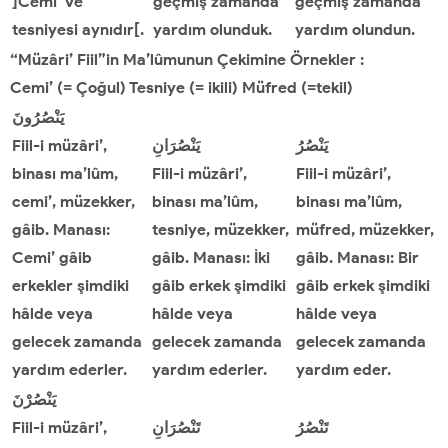
]Cemi’ ve
geçmiş zamanda
geçmiş zamanda
tesniyesi aynıdır[.
yardım olunduk.
yardım olundun.
“Müzâri’ Fiil”in Ma’lûmunun Çekimine Örnekler :
Cemi
’
(= Çoğul) Tesniye (= ikili) Müfred (=tekil)
يَنْصُرُونَ
Fiil-i müzâri’,
يَنْصُرَانِ
يَنْصُرُ
binası ma’lûm,
Fiil-i müzâri’,
Fiil-i müzâri’,
cemi’, müzekker,
binası ma’lûm,
binası ma’lûm,
gâib. Manası:
tesniye, müzekker,
müfred, müzekker,
Cemi’ gâib
gâib. Manası: İki
gâib. Manası: Bir
erkekler şimdiki
gâib erkek şimdiki
gâib erkek şimdiki
hâlde veya
hâlde veya
hâlde veya
gelecek zamanda
gelecek zamanda
gelecek zamanda
yardım ederler.
yardım ederler.
yardım eder.
يَنْصُرْنَ
Fiil-i müzâri’,
تَنْصُرَانِ
تَنْصُرُ