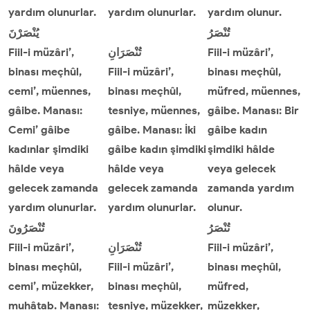
yardım olunurlar.
yardım olunurlar.
yardım olunur.
تُنْصَرُ
يُنْصَرْنَ
Fiil-i müzâri’,
تُنْصَرَانِ
Fiil-i müzâri’,
binası meçhûl,
Fiil-i müzâri’,
binası meçhûl,
cemi’, müennes,
binası meçhûl,
müfred, müennes,
gâibe. Manası:
tesniye, müennes,
gâibe. Manası: Bir
Cemi’ gâibe
gâibe. Manası: İki
gâibe kadın
kadınlar şimdiki
gâibe kadın şimdiki
şimdiki hâlde
hâlde veya
hâlde veya
veya gelecek
gelecek zamanda
gelecek zamanda
zamanda yardım
yardım olunurlar.
yardım olunurlar.
olunur.
تُنْصَرُ
تُنْصَرُونَ
Fiil-i müzâri’,
تُنْصَرَانِ
Fiil-i müzâri’,
binası meçhûl,
Fiil-i müzâri’,
binası meçhûl,
cemi’, müzekker,
binası meçhûl,
müfred,
muhâtab. Manası:
tesniye, müzekker,
müzekker,