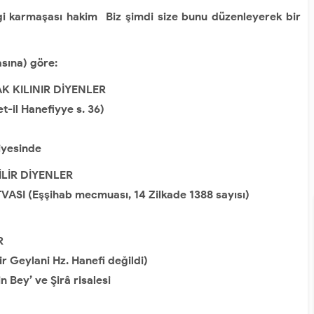
gi karmaşası hakim Biz şimdi size bunu düzenleyerek bir
sına) göre:
K KILINIR DİYENLER
t-il Hanefiyye s. 36)
şiyesinde
İLİR DİYENLER
TVASI (Eşşihab mecmuası, 14 Zilkade 1388 sayısı)
R
r Geylani Hz. Hanefi değildi)
Bey’ ve Şirâ risalesi