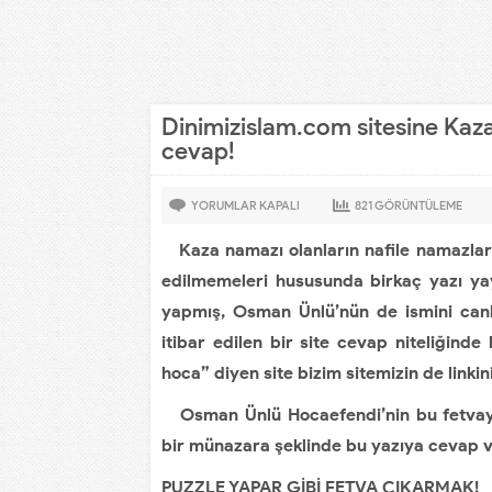
Dinimizislam.com sitesine Kaza
cevap!
YORUMLAR KAPALI
821
GÖRÜNTÜLEME
Kaza namazı olanların nafile namazları 
edilmemeleri hususunda birkaç yazı ya
yapmış, Osman Ünlü’nün de ismini canl
itibar edilen bir site cevap niteliğind
hoca” diyen site bizim sitemizin de linkin
Osman Ünlü Hocaefendi’nin bu fetvayı 
bir münazara şeklinde bu yazıya cevap 
PUZZLE YAPAR GİBİ FETVA ÇIKARMAK!