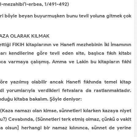
’l-mezahibi’l-erbea, 1/491-492)
eri böyle beyan buyurmuşken bunu tevil yoluna gitmek çok
KAZA OLARAK KILMAK
tiği FIKIH kitaplarının ve Hanefi mezhebinin İki İmamının
rı kendilerine göre tevil eden site, başlıca fıkıh kitabı
uca varmaya çalışmış. Amma ve Lakin bu kitapların fıkhi
e yazılmış olabilir ancak Hanefi fıkhında temel kitap
ndi yorumlarıyla verdikleri fetvalara da rastlanmaktadır.
unduğu kitaba bakalım. Şöyle deniyor:
Kaza namazı olan kimse, sünnetleri kılarken kazaya niyet
mu?) Cevabında, (Sünnetleri terk etmiş olmaz, çünkü o vakit
za olsun] herhangi bir namaz kılınınca, sünnet de yerine