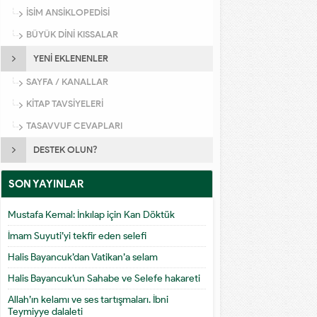
İSİM ANSİKLOPEDİSİ
BÜYÜK DİNİ KISSALAR
YENİ EKLENENLER
SAYFA / KANALLAR
KİTAP TAVSİYELERİ
TASAVVUF CEVAPLARI
DESTEK OLUN?
SON YAYINLAR
Mustafa Kemal: İnkılap için Kan Döktük
İmam Suyuti’yi tekfir eden selefi
Halis Bayancuk’dan Vatikan’a selam
Halis Bayancuk’un Sahabe ve Selefe hakareti
Allah’ın kelamı ve ses tartışmaları. İbni
Teymiyye dalaleti