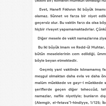
(ikisini bir) kılmanın mümkün olmadığı h
Evet, Hanefi Fıkhının iki büyük imam
olamaz. Sünnet ve farza bir niyet edile
geçersiz olur. Bu vaktin farzı da olsa b
hiçbir rivayet yapamamaktadırlar. Çünkü
Diğer mesele de vakit namazlarına ziyade
Bu iki büyük imam ve Redd-ül Muhtar, Ale
bütün meselelerinin cem edildiği, ümm
böyle beyan etmektedir.
Geçmiş yani vaktinde kılınamamış farz
meşgul olmaktan daha evla ve daha öne
malûm müekkede ve gayr-i müekkede sün
şeriflerde geçen diğer teheccüd, teh
namazlar, nafile niyetiyle; bunların dı
(Alemgir, el-fetava’1-hindiyye, 1/125; İb