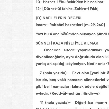
10- Hazret-i Ebu Bekir’den bir nasihat
12- [Dürret-ül fahire, Zahire-i Fıkh]
(D) NAFİLELERİN DEĞERİ
İmam-ı Rabbânî hazretleri [m. 29, 260]
Yazı bu 4 ana bölümden oluşuyor. Şimdi 
SÜNNETİ KAZA NİYETİYLE KILMAK
Öncelikle sitede yayınladıkları yaz
diyebileceğimiz, aynı doğrultuda olan iki 
yanlış anlaşıldığı söyleniyor. Nedir onlar
7 (nolu yazıda)- Fevt olan [yani bir öz
ise de, beş vakit namazın sünnetlerini 
gibi belli namazları kılmak böyle değildir
evladır. (Redd-ül-muhtar, Hindiyye)
11 (nolu yazıda)- Diğeri ise İmam-ı