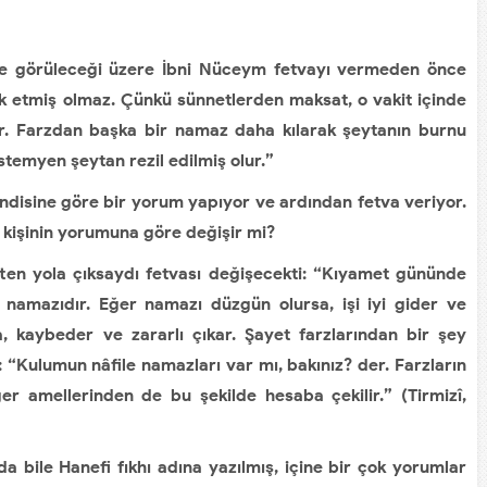
 görüleceği üzere İbni Nüceym fetvayı vermeden önce
rk etmiş olmaz. Çünkü sünnetlerden maksat, o vakit içinde
r. Farzdan başka bir namaz daha kılarak şeytanın burnu
stemyen şeytan rezil edilmiş olur.”
isine göre bir yorum yapıyor ve ardından fetva veriyor.
, kişinin yorumuna göre değişir mi?
ten yola çıksaydı fetvası değişecekti: “Kıyamet gününde
 namazıdır. Eğer namazı düzgün olursa, işi iyi gider ve
, kaybeder ve zararlı çıkar. Şayet farzlarından bir şey
:
“Kulumun nâfile namazları var mı, bakınız? der. Farzların
ğer amellerinden de bu şekilde hesaba çekilir.” (Tirmizî,
bile Hanefi fıkhı adına yazılmış, içine bir çok yorumlar