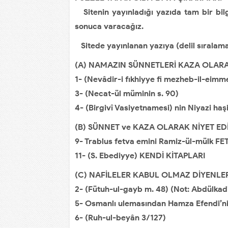
Sitenin yayınladığı yazıda tam bir bil
sonuca varacağız.
Sitede yayınlanan yazıya (delil sıralama
(A) NAMAZIN SÜNNETLERİ KAZA OLARA
1- (Nevâdir-i fıkhiyye fi mezheb-il-eimme
3- (Necat-ül müminin s. 90)
4- (Birgivî Vasiyetnamesi) nin Niyazi ha
(B) SÜNNET ve KAZA OLARAK NİYET ED
9- Trablus fetva emini Ramiz-ül-mülk FE
11- (S. Ebediyye) KENDİ KİTAPLARI
(C) NAFİLELER KABUL OLMAZ DİYENLE
2- (Fütuh-ul-gayb m. 48) (Not: Abdülkadi
5- Osmanlı ulemasından Hamza Efendi’nin 
6- (Ruh-ul-beyân 3/127)