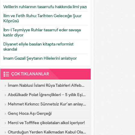
Velilerin ruhlarının tasarrufu hakkında ilmi yazı
İlim ve Fetih Ruhu: Tarihten Geleceğe Şuur
Köprüsü
İbn-i Teymiyye Ruhlar tasarruf eder savaşa
katılır diyor
Diyanet eliyle basılan kitapta reformist
skandal
İmam Gazali Şeytanın Hilelerini anlatıyor
ÇOK TIKLANANLAR
İmam Nablusi İslami Rüya Tabirleri Alfebatik Sıra
Abdülkadir Polat İğrençlikleri – 5 yıllık Eşinin İtirafları
Mehmet Kırkıncı: Sünnetsiz Kur’an anlayışı hastalıktır, dalalettir!
Genç Hoca Aşı Gerçeği
Merci ve Toffifee çikolataları alkol içeriyor!
Oturduğun Yerden Kalkmadan Kabul Olacak Dua