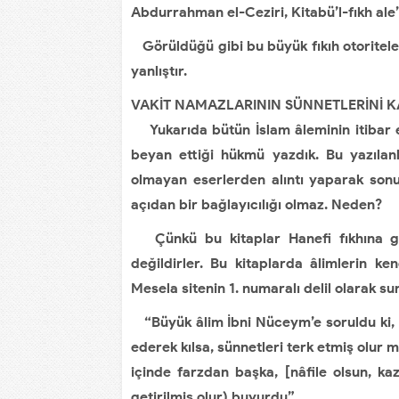
Abdurrahman el-Ceziri, Kitabü’l-fıkh ale
Görüldüğü gibi bu büyük fıkıh otoritel
yanlıştır.
VAKİT NAMAZLARININ SÜNNETLERİNİ 
Yukarıda bütün İslam âleminin itibar et
beyan ettiği hükmü yazdık. Bu yazılanla
olmayan eserlerden alıntı yaparak son
açıdan bir bağlayıcılığı olmaz. Neden?
Çünkü bu kitaplar Hanefi fıkhına gör
değildirler. Bu kitaplarda âlimlerin ke
Mesela sitenin 1. numaralı delil olarak s
“Büyük âlim İbni Nüceym’e soruldu ki, (
ederek kılsa, sünnetleri terk etmiş olur 
içinde farzdan başka, [nâfile olsun, ka
getirilmiş olur) buyurdu”