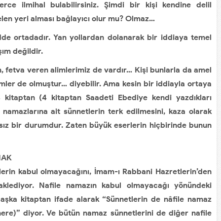
lerce ilmihal bulabilirsiniz. Şimdi bir kişi kendine delil
 gelen yeri alması bağlayıcı olur mu? Olmaz…
de ortadadır. Yan yollardan dolanarak bir iddiaya temel
ım değildir.
, fetva veren alimlerimiz de vardır… Kişi bunlarla da amel
imler de olmuştur… diyebilir. Ama kesin bir iddiayla ortaya
4 kitaptan (4 kitaptan Saadeti Ebediye kendi yazdıkları
t namazlarına ait sünnetlerin terk edilmesini, kaza olarak
ksız bir durumdur. Zaten büyük eserlerin hiçbirinde bunun
MAK
lelerin kabul olmayacağını, İmam-ı Rabbani Hazretlerin’den
naklediyor. Nafile namazın kabul olmayacağı yönündeki
başka kitaptan ifade alarak “Sünnetlerin de nâfile namaz
vhere)” diyor. Ve bütün namaz sünnetlerini de diğer nafile