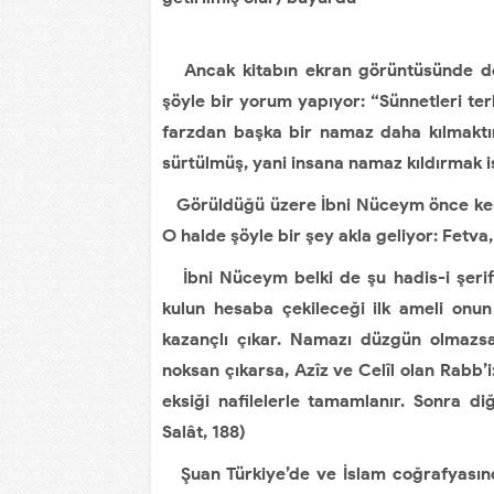
Ancak kitabın ekran görüntüsünde de
şöyle bir yorum yapıyor: “Sünnetleri te
farzdan başka bir namaz daha kılmaktı
sürtülmüş, yani insana namaz kıldırmak i
Görüldüğü üzere İbni Nüceym önce kend
O halde şöyle bir şey akla geliyor: Fetva
İbni Nüceym belki de şu hadis-i şerif
kulun hesaba çekileceği ilk ameli onun
kazançlı çıkar. Namazı düzgün olmazsa
noksan çıkarsa, Azîz ve Celîl olan Rabb’i
eksiği nafilelerle tamamlanır. Sonra di
Salât, 188)
Şuan Türkiye’de ve İslam coğrafyasında 