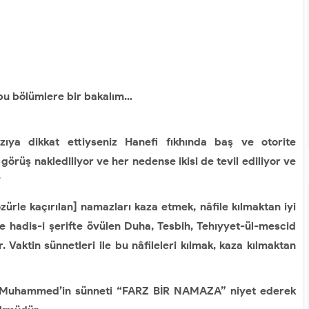
bu bölümlere bir bakalım…
ıya dikkat ettiyseniz Hanefi fıkhında baş ve otorite
görüş naklediliyor ve her nedense ikisi de tevil ediliyor ve
?
ürle kaçırılan] namazları kaza etmek, nâfile kılmaktan iyi
ve hadis-i şerifte övülen Duha, Tesbih, Tehıyyet-ül-mescid
. Vaktin sünnetleri ile bu nâfileleri kılmak, kaza kılmaktan
 Muhammed’in sünneti “FARZ BİR NAMAZA” niyet ederek