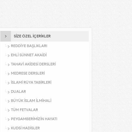
SİZE ÖZEL İÇERİKLER
REDDİYE BAŞLIKLARI
EHLİ SÜNNET AKAİDİ
TAHAVİ AKİDESİ DERSLERİ
MEDRESE DERSLERİ
İSLAMİ RÜYA TABİRLERİ
DUALAR
BÜYÜK İSLAM İLMİHALİ
TÜM FETVALAR
PEYGAMBERİMİZİN HAYATI
KUDSİ HADİSLER