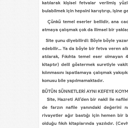
katılarak kişisel fetvalar verilmiş yüz
bulabilmek için hepsini karıştırıp, işine
Çünkü temel eserler bellidir, ana cad
atmaya çalışmak çok da ilimsel bir yaklaş
Site şunu diyebilirdi: Böyle böyle yazan
edebilir… Ya da böyle bir fetva veren al
atılarak, Fıkıhta temel eser olmayan 
kitaptır) delil göstermek suretiyle vaki
kılınmasını ispatlamaya çalışmak yakışı
konusu bile yapılmamaktadır.
BÜTÜN SÜNNETLERİ AYNI KEFEYE KOY
Site, Hazreti Ali’den bir nakil ile nafi
de farzın nafile yanındaki değerini 
rivayetler ağır bastığı için hemen bir 
olduğu fıkıh kitaplarında yazılıdır. (Ce