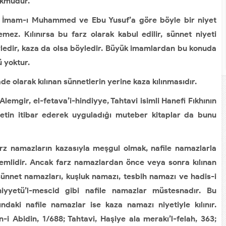
ükmüdür.
ı İmam-ı Muhammed ve Ebu Yusuf’a göre böyle bir niyet
mez. Kılınırsa bu farz olarak kabul edilir, sünnet niyeti
öyledir, kaza da olsa böyledir. Büyük imamlardan bu konuda
 yoktur.
 olarak kılınan sünnetlerin yerine kaza kılınmasıdır.
mgir, el-fetava’i-hindiyye, Tahtavi isimli Hanefi Fıkhının
etin itibar ederek uyguladığı muteber kitaplar da bunu
 namazların kazasıyla meşgul olmak, nafile namazlarla
mlidir. Ancak farz namazlardan önce veya sonra kılınan
net namazları, kuşluk namazı, tesbih namazı ve hadis-i
iyyetü’l-mescid gibi nafile namazlar müstesnadır. Bu
şındaki nafile namazlar ise kaza namazı niyetiyle kılınır.
n-i Abidin, 1/688; Tahtavi, Haşiye ala merakı’l-felah, 363;