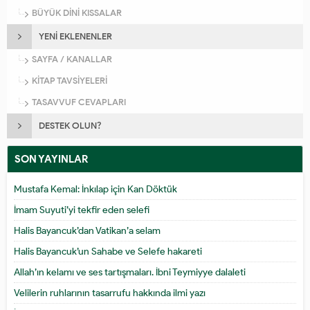
BÜYÜK DİNİ KISSALAR
YENİ EKLENENLER
SAYFA / KANALLAR
KİTAP TAVSİYELERİ
TASAVVUF CEVAPLARI
DESTEK OLUN?
SON YAYINLAR
Mustafa Kemal: İnkılap için Kan Döktük
İmam Suyuti’yi tekfir eden selefi
Halis Bayancuk’dan Vatikan’a selam
Halis Bayancuk’un Sahabe ve Selefe hakareti
Allah’ın kelamı ve ses tartışmaları. İbni Teymiyye dalaleti
Velilerin ruhlarının tasarrufu hakkında ilmi yazı