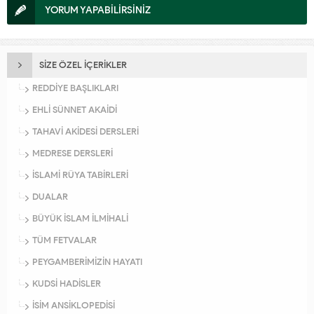
YORUM YAPABİLİRSİNİZ
SİZE ÖZEL İÇERİKLER
REDDİYE BAŞLIKLARI
EHLİ SÜNNET AKAİDİ
TAHAVİ AKİDESİ DERSLERİ
MEDRESE DERSLERİ
İSLAMİ RÜYA TABİRLERİ
DUALAR
BÜYÜK İSLAM İLMİHALİ
TÜM FETVALAR
PEYGAMBERİMİZİN HAYATI
KUDSİ HADİSLER
İSİM ANSİKLOPEDİSİ