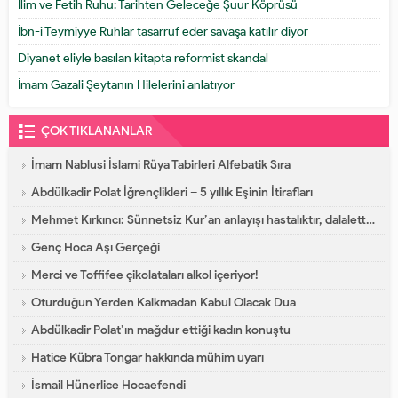
İlim ve Fetih Ruhu: Tarihten Geleceğe Şuur Köprüsü
İbn-i Teymiyye Ruhlar tasarruf eder savaşa katılır diyor
Diyanet eliyle basılan kitapta reformist skandal
İmam Gazali Şeytanın Hilelerini anlatıyor
ÇOK TIKLANANLAR
İmam Nablusi İslami Rüya Tabirleri Alfebatik Sıra
Abdülkadir Polat İğrençlikleri – 5 yıllık Eşinin İtirafları
Mehmet Kırkıncı: Sünnetsiz Kur’an anlayışı hastalıktır, dalalettir!
Genç Hoca Aşı Gerçeği
Merci ve Toffifee çikolataları alkol içeriyor!
Oturduğun Yerden Kalkmadan Kabul Olacak Dua
Abdülkadir Polat’ın mağdur ettiği kadın konuştu
Hatice Kübra Tongar hakkında mühim uyarı
İsmail Hünerlice Hocaefendi