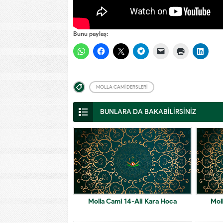
Bunu paylaş:
MOLLA CAMI DERSLERI
BUNLARA DA BAKABİLİRSİNİZ
Molla Cami 14-Ali Kara Hoca
Mol