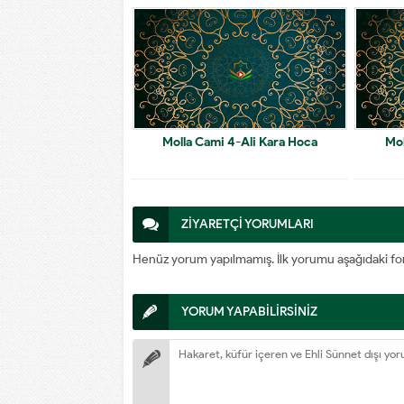
Molla Cami 4-Ali Kara Hoca
Mol
ZİYARETÇİ YORUMLARI
Henüz yorum yapılmamış. İlk yorumu aşağıdaki form a
YORUM YAPABİLİRSİNİZ