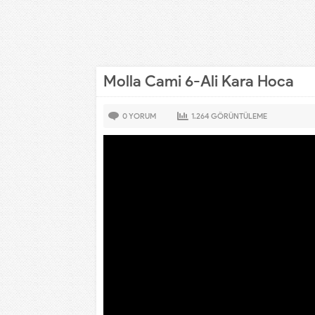
Molla Cami 6-Ali Kara Hoca
0
YORUM
1.264
GÖRÜNTÜLEME