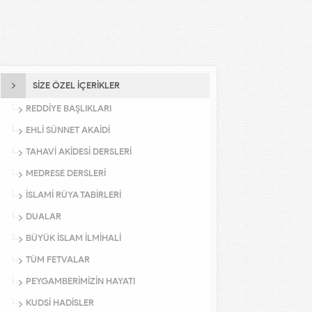
SİZE ÖZEL İÇERİKLER
REDDİYE BAŞLIKLARI
EHLİ SÜNNET AKAİDİ
TAHAVİ AKİDESİ DERSLERİ
MEDRESE DERSLERİ
İSLAMİ RÜYA TABİRLERİ
DUALAR
BÜYÜK İSLAM İLMİHALİ
TÜM FETVALAR
PEYGAMBERİMİZİN HAYATI
KUDSİ HADİSLER