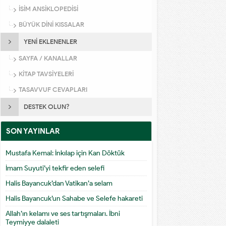
İSİM ANSİKLOPEDİSİ
BÜYÜK DİNİ KISSALAR
YENİ EKLENENLER
SAYFA / KANALLAR
KİTAP TAVSİYELERİ
TASAVVUF CEVAPLARI
DESTEK OLUN?
SON YAYINLAR
Mustafa Kemal: İnkılap için Kan Döktük
İmam Suyuti’yi tekfir eden selefi
Halis Bayancuk’dan Vatikan’a selam
Halis Bayancuk’un Sahabe ve Selefe hakareti
Allah’ın kelamı ve ses tartışmaları. İbni
Teymiyye dalaleti