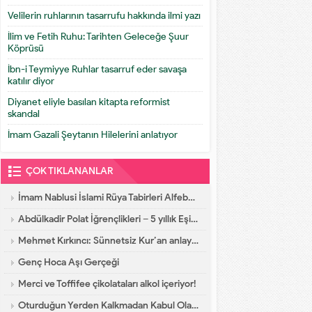
Velilerin ruhlarının tasarrufu hakkında ilmi yazı
İlim ve Fetih Ruhu: Tarihten Geleceğe Şuur
Köprüsü
İbn-i Teymiyye Ruhlar tasarruf eder savaşa
katılır diyor
Diyanet eliyle basılan kitapta reformist
skandal
İmam Gazali Şeytanın Hilelerini anlatıyor
ÇOK TIKLANANLAR
İmam Nablusi İslami Rüya Tabirleri Alfebatik Sıra
Abdülkadir Polat İğrençlikleri – 5 yıllık Eşinin İtirafları
Mehmet Kırkıncı: Sünnetsiz Kur’an anlayışı hastalıktır, dalalettir!
Genç Hoca Aşı Gerçeği
Merci ve Toffifee çikolataları alkol içeriyor!
Oturduğun Yerden Kalkmadan Kabul Olacak Dua