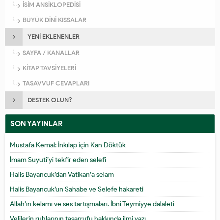
İSİM ANSİKLOPEDİSİ
BÜYÜK DİNİ KISSALAR
YENİ EKLENENLER
SAYFA / KANALLAR
KİTAP TAVSİYELERİ
TASAVVUF CEVAPLARI
DESTEK OLUN?
SON YAYINLAR
Mustafa Kemal: İnkılap için Kan Döktük
İmam Suyuti’yi tekfir eden selefi
Halis Bayancuk’dan Vatikan’a selam
Halis Bayancuk’un Sahabe ve Selefe hakareti
Allah’ın kelamı ve ses tartışmaları. İbni Teymiyye dalaleti
Velilerin ruhlarının tasarrufu hakkında ilmi yazı