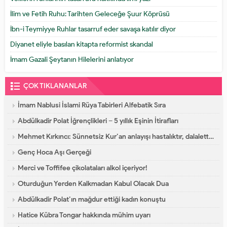
İlim ve Fetih Ruhu: Tarihten Geleceğe Şuur Köprüsü
İbn-i Teymiyye Ruhlar tasarruf eder savaşa katılır diyor
Diyanet eliyle basılan kitapta reformist skandal
İmam Gazali Şeytanın Hilelerini anlatıyor
ÇOK TIKLANANLAR
İmam Nablusi İslami Rüya Tabirleri Alfebatik Sıra
Abdülkadir Polat İğrençlikleri – 5 yıllık Eşinin İtirafları
Mehmet Kırkıncı: Sünnetsiz Kur’an anlayışı hastalıktır, dalalettir!
Genç Hoca Aşı Gerçeği
Merci ve Toffifee çikolataları alkol içeriyor!
Oturduğun Yerden Kalkmadan Kabul Olacak Dua
Abdülkadir Polat’ın mağdur ettiği kadın konuştu
Hatice Kübra Tongar hakkında mühim uyarı