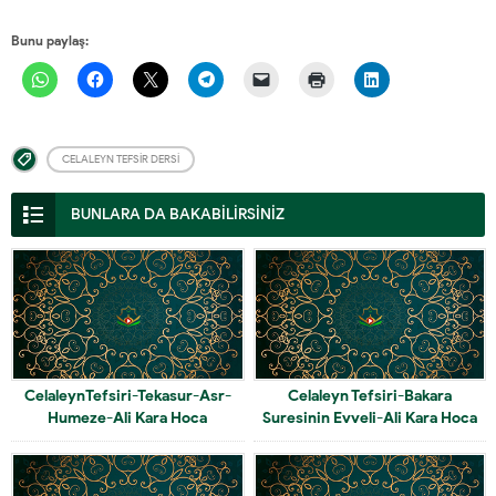
Bunu paylaş:
CELALEYN TEFSIR DERSI
BUNLARA DA BAKABİLİRSİNİZ
CelaleynTefsiri-Tekasur-Asr-
Celaleyn Tefsiri-Bakara
Humeze-Ali Kara Hoca
Suresinin Evveli-Ali Kara Hoca