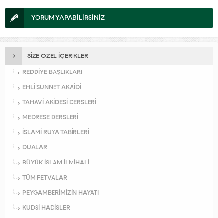
YORUM YAPABİLİRSİNİZ
SİZE ÖZEL İÇERİKLER
REDDİYE BAŞLIKLARI
EHLİ SÜNNET AKAİDİ
TAHAVİ AKİDESİ DERSLERİ
MEDRESE DERSLERİ
İSLAMİ RÜYA TABİRLERİ
DUALAR
BÜYÜK İSLAM İLMİHALİ
TÜM FETVALAR
PEYGAMBERİMİZİN HAYATI
KUDSİ HADİSLER