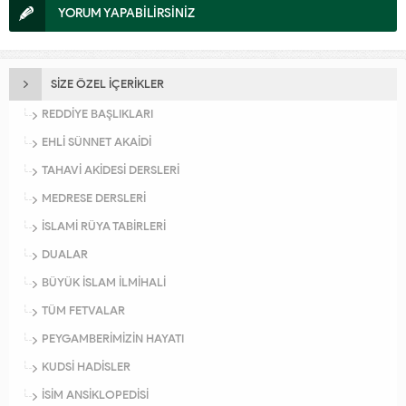
YORUM YAPABİLİRSİNİZ
SİZE ÖZEL İÇERİKLER
REDDİYE BAŞLIKLARI
EHLİ SÜNNET AKAİDİ
TAHAVİ AKİDESİ DERSLERİ
MEDRESE DERSLERİ
İSLAMİ RÜYA TABİRLERİ
DUALAR
BÜYÜK İSLAM İLMİHALİ
TÜM FETVALAR
PEYGAMBERİMİZİN HAYATI
KUDSİ HADİSLER
İSİM ANSİKLOPEDİSİ