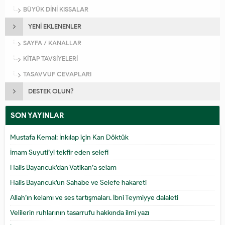
BÜYÜK DİNİ KISSALAR
YENİ EKLENENLER
SAYFA / KANALLAR
KİTAP TAVSİYELERİ
TASAVVUF CEVAPLARI
DESTEK OLUN?
SON YAYINLAR
Mustafa Kemal: İnkılap için Kan Döktük
İmam Suyuti’yi tekfir eden selefi
Halis Bayancuk’dan Vatikan’a selam
Halis Bayancuk’un Sahabe ve Selefe hakareti
Allah’ın kelamı ve ses tartışmaları. İbni Teymiyye dalaleti
Velilerin ruhlarının tasarrufu hakkında ilmi yazı