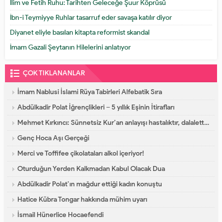
İlim ve Fetih Ruhu: Tarihten Geleceğe Şuur Köprüsü
İbn-i Teymiyye Ruhlar tasarruf eder savaşa katılır diyor
Diyanet eliyle basılan kitapta reformist skandal
İmam Gazali Şeytanın Hilelerini anlatıyor
ÇOK TIKLANANLAR
İmam Nablusi İslami Rüya Tabirleri Alfebatik Sıra
Abdülkadir Polat İğrençlikleri – 5 yıllık Eşinin İtirafları
Mehmet Kırkıncı: Sünnetsiz Kur’an anlayışı hastalıktır, dalalettir!
Genç Hoca Aşı Gerçeği
Merci ve Toffifee çikolataları alkol içeriyor!
Oturduğun Yerden Kalkmadan Kabul Olacak Dua
Abdülkadir Polat’ın mağdur ettiği kadın konuştu
Hatice Kübra Tongar hakkında mühim uyarı
İsmail Hünerlice Hocaefendi